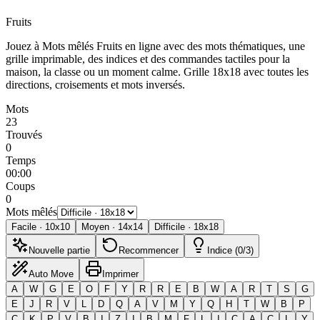
Fruits
Jouez à Mots mêlés Fruits en ligne avec des mots thématiques, une
grille imprimable, des indices et des commandes tactiles pour la
maison, la classe ou un moment calme.
Grille 18x18 avec toutes les
directions, croisements et mots inversés.
Mots
23
Trouvés
0
Temps
00:00
Coups
0
Mots mêlés
Facile
·
10
x
10
Moyen
·
14
x
14
Difficile
·
18
x
18
Nouvelle partie
Recommencer
Indice (0/3)
Auto Move
Imprimer
A
W
G
E
O
F
Y
R
R
E
B
W
A
R
T
S
G
E
J
R
V
L
D
Q
A
V
M
Y
Q
H
T
W
B
P
C
K
P
V
B
I
Z
I
B
M
F
L
I
C
A
C
L
Y