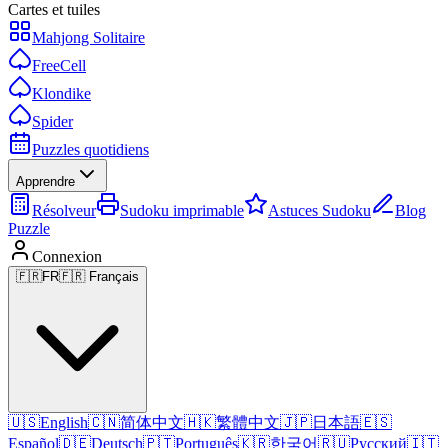
Cartes et tuiles
Mahjong Solitaire
FreeCell
Klondike
Spider
Puzzles quotidiens
Apprendre
Résolveur
Sudoku imprimable
Astuces Sudoku
Blog
Puzzle
Connexion
🇫🇷
FR
🇫🇷 Français
🇺🇸
English
🇨🇳
简体中文
🇭🇰
繁體中文
🇯🇵
日本語
🇪🇸
Español
🇩🇪
Deutsch
🇵🇹
Português
🇰🇷
한국어
🇷🇺
Русский
🇮🇹