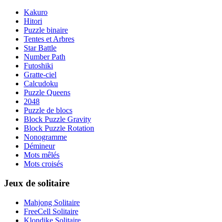
Kakuro
Hitori
Puzzle binaire
Tentes et Arbres
Star Battle
Number Path
Futoshiki
Gratte-ciel
Calcudoku
Puzzle Queens
2048
Puzzle de blocs
Block Puzzle Gravity
Block Puzzle Rotation
Nonogramme
Démineur
Mots mêlés
Mots croisés
Jeux de solitaire
Mahjong Solitaire
FreeCell Solitaire
Klondike Solitaire