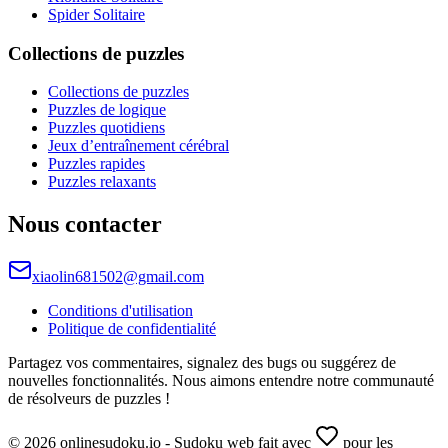
Spider Solitaire
Collections de puzzles
Collections de puzzles
Puzzles de logique
Puzzles quotidiens
Jeux d’entraînement cérébral
Puzzles rapides
Puzzles relaxants
Nous contacter
xiaolin681502@gmail.com
Conditions d'utilisation
Politique de confidentialité
Partagez vos commentaires, signalez des bugs ou suggérez de
nouvelles fonctionnalités. Nous aimons entendre notre communauté
de résolveurs de puzzles !
© 2026 onlinesudoku.io - Sudoku web fait avec
pour les