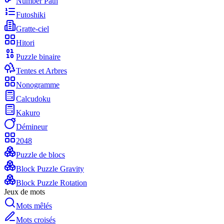
Number Path
Futoshiki
Gratte-ciel
Hitori
Puzzle binaire
Tentes et Arbres
Nonogramme
Calcudoku
Kakuro
Démineur
2048
Puzzle de blocs
Block Puzzle Gravity
Block Puzzle Rotation
Jeux de mots
Mots mêlés
Mots croisés