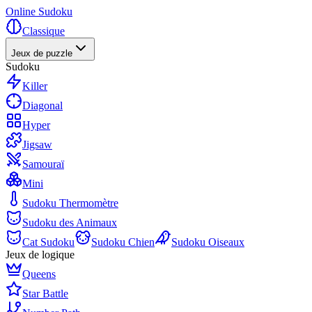
Online Sudoku
Classique
Jeux de puzzle
Sudoku
Killer
Diagonal
Hyper
Jigsaw
Samouraï
Mini
Sudoku Thermomètre
Sudoku des Animaux
Cat Sudoku
Sudoku Chien
Sudoku Oiseaux
Jeux de logique
Queens
Star Battle