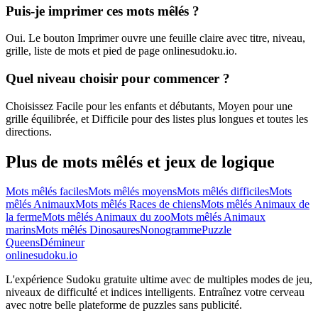
Puis-je imprimer ces mots mêlés ?
Oui. Le bouton Imprimer ouvre une feuille claire avec titre, niveau,
grille, liste de mots et pied de page onlinesudoku.io.
Quel niveau choisir pour commencer ?
Choisissez Facile pour les enfants et débutants, Moyen pour une
grille équilibrée, et Difficile pour des listes plus longues et toutes les
directions.
Plus de mots mêlés et jeux de logique
Mots mêlés faciles
Mots mêlés moyens
Mots mêlés difficiles
Mots
mêlés Animaux
Mots mêlés Races de chiens
Mots mêlés Animaux de
la ferme
Mots mêlés Animaux du zoo
Mots mêlés Animaux
marins
Mots mêlés Dinosaures
Nonogramme
Puzzle
Queens
Démineur
onlinesudoku.io
L'expérience Sudoku gratuite ultime avec de multiples modes de jeu,
niveaux de difficulté et indices intelligents. Entraînez votre cerveau
avec notre belle plateforme de puzzles sans publicité.