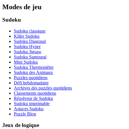
Modes de jeu
Sudoku
Sudoku classique
Killer Sudoku
Sudoku Diagonal
Sudoku Hyper
Sudoku Jigsaw
Sudoku Samouraï
Mini Sudoku
Sudoku Thermomètre
Sudoku des Animaux
Puzzles quotidiens
Défi hebdomadaire
Archives des puzzles quotidiens
Classements quotidiens
Résolveur de Sudoku
Sudoku imprimable
Astuces Sudoku
Puzzle Blog
Jeux de logique