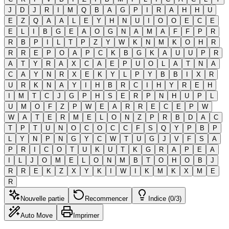
J
D
J
R
I
M
Q
B
A
G
P
I
R
A
H
H
U
E
Z
Q
A
A
L
E
Y
H
N
U
I
O
O
E
C
E
E
L
I
B
G
E
A
O
G
N
A
M
A
F
F
P
R
R
B
P
I
L
T
P
Z
Y
W
K
N
M
K
O
H
R
R
R
E
P
O
A
P
C
K
B
G
K
A
U
U
P
R
A
T
Y
R
A
X
C
A
E
P
U
O
L
A
T
N
A
C
A
Y
N
R
X
E
K
Y
L
P
Y
B
B
I
X
R
U
R
K
N
A
Y
I
H
B
R
C
I
H
Y
R
E
H
I
M
T
C
J
G
P
H
S
E
R
P
N
H
U
P
L
U
M
O
F
Z
P
W
E
A
R
R
E
C
E
P
W
W
A
T
E
R
M
E
L
O
N
Z
P
R
B
D
A
C
T
P
T
U
N
O
C
O
C
C
F
S
Q
Y
P
B
P
L
Y
N
P
N
G
Y
C
W
T
U
G
J
V
F
S
A
P
R
I
C
O
T
U
K
U
T
K
G
R
A
P
E
A
I
L
J
O
M
E
L
O
N
M
B
T
O
H
O
B
J
R
R
E
K
Z
X
Y
K
I
W
I
K
M
K
X
M
E
R
Nouvelle partie
Recommencer
Indice (0/3)
Auto Move
Imprimer