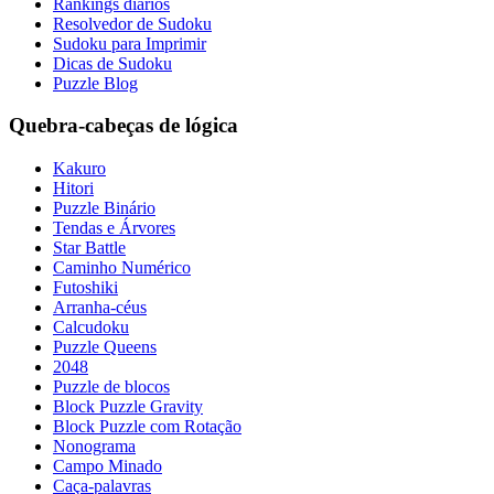
Rankings diários
Resolvedor de Sudoku
Sudoku para Imprimir
Dicas de Sudoku
Puzzle Blog
Quebra-cabeças de lógica
Kakuro
Hitori
Puzzle Binário
Tendas e Árvores
Star Battle
Caminho Numérico
Futoshiki
Arranha-céus
Calcudoku
Puzzle Queens
2048
Puzzle de blocos
Block Puzzle Gravity
Block Puzzle com Rotação
Nonograma
Campo Minado
Caça-palavras