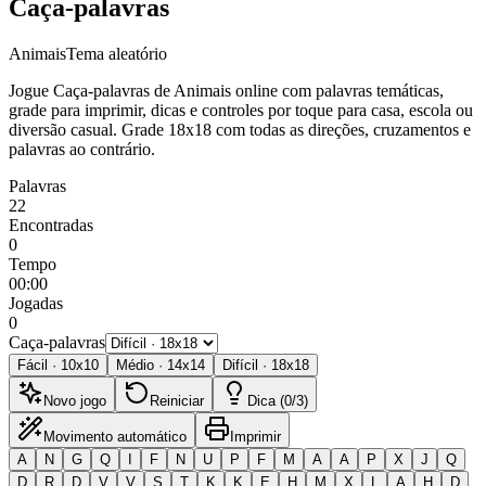
Caça-palavras
Animais
Tema aleatório
Jogue Caça-palavras de Animais online com palavras temáticas,
grade para imprimir, dicas e controles por toque para casa, escola ou
diversão casual.
Grade 18x18 com todas as direções, cruzamentos e
palavras ao contrário.
Palavras
22
Encontradas
0
Tempo
00:00
Jogadas
0
Caça-palavras
Fácil
·
10
x
10
Médio
·
14
x
14
Difícil
·
18
x
18
Novo jogo
Reiniciar
Dica (0/3)
Movimento automático
Imprimir
A
N
G
Q
I
F
N
U
P
F
M
A
A
P
X
J
Q
D
R
D
V
V
S
T
K
K
E
H
M
X
L
A
H
D