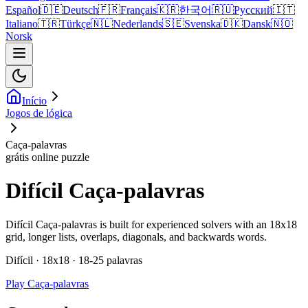
Español
🇩🇪
Deutsch
🇫🇷
Français
🇰🇷
한국어
🇷🇺
Русский
🇮🇹
Italiano
🇹🇷
Türkçe
🇳🇱
Nederlands
🇸🇪
Svenska
🇩🇰
Dansk
🇳🇴
Norsk
Início
Jogos de lógica
Caça-palavras
grátis online puzzle
Difícil Caça-palavras
Difícil Caça-palavras is built for experienced solvers with an 18x18
grid, longer lists, overlaps, diagonals, and backwards words.
Difícil · 18x18 · 18-25 palavras
Play Caça-palavras