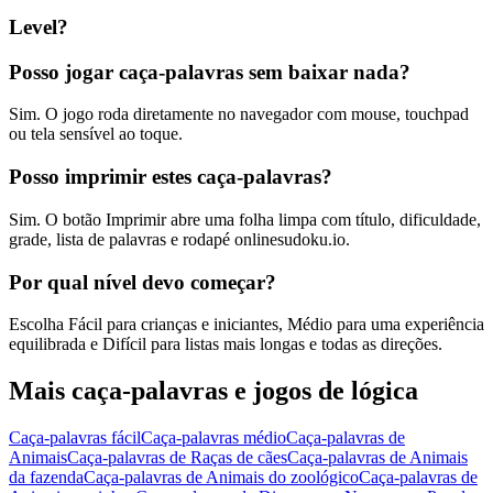
Level?
Posso jogar caça-palavras sem baixar nada?
Sim. O jogo roda diretamente no navegador com mouse, touchpad
ou tela sensível ao toque.
Posso imprimir estes caça-palavras?
Sim. O botão Imprimir abre uma folha limpa com título, dificuldade,
grade, lista de palavras e rodapé onlinesudoku.io.
Por qual nível devo começar?
Escolha Fácil para crianças e iniciantes, Médio para uma experiência
equilibrada e Difícil para listas mais longas e todas as direções.
Mais caça-palavras e jogos de lógica
Caça-palavras fácil
Caça-palavras médio
Caça-palavras de
Animais
Caça-palavras de Raças de cães
Caça-palavras de Animais
da fazenda
Caça-palavras de Animais do zoológico
Caça-palavras de