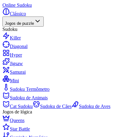
Online Sudoku
Clássico
Jogos de puzzle
Sudoku
Killer
Diagonal
Hyper
Jigsaw
Samurai
Mini
Sudoku Termômetro
Sudoku de Animais
Cat Sudoku
Sudoku de Cães
Sudoku de Aves
Jogos de lógica
Queens
Star Battle