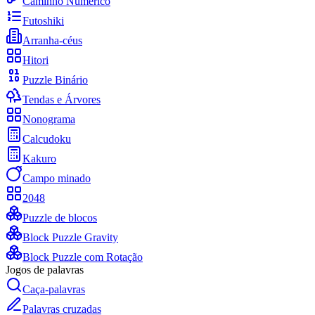
Caminho Numérico
Futoshiki
Arranha-céus
Hitori
Puzzle Binário
Tendas e Árvores
Nonograma
Calcudoku
Kakuro
Campo minado
2048
Puzzle de blocos
Block Puzzle Gravity
Block Puzzle com Rotação
Jogos de palavras
Caça-palavras
Palavras cruzadas