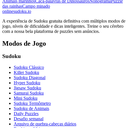
Animais marinhos
Caça-palavras de Dinossauros
Nonograma
Puzzle
das rainhas
Campo minado
onlinesudoku.io
A experiência de Sudoku gratuita definitiva com múltiplos modos de
jogo, níveis de dificuldade e dicas inteligentes. Treine o seu cérebro
com a nossa bela plataforma de puzzles sem anúncios.
Modos de Jogo
Sudoku
Sudoku Clássico
Killer Sudoku
Sudoku Diagonal
Hyper Sudoku
Jigsaw Sudoku
Samurai Sudoku
Mini Sudoku
Sudoku Termômetro
Sudoku de Animais
Daily Puzzles
Desafio semanal
Arquivo de quebra-cabeças diários