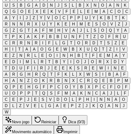
U
S
B
G
A
D
N
J
S
L
B
X
N
O
A
N
K
Q
G
O
E
X
E
K
V
F
E
L
E
M
A
C
O
C
A
Y
I
J
Z
Y
V
O
C
P
P
U
Y
K
B
T
K
R
N
N
R
X
U
Y
K
E
H
M
E
S
O
V
Z
J
G
Z
G
T
A
F
M
H
V
A
J
L
S
O
Q
Y
A
T
P
K
A
K
F
B
B
U
N
F
T
Z
O
F
R
U
C
R
R
N
R
I
F
L
G
T
O
R
D
T
S
Z
E
H
I
T
A
A
O
G
E
W
B
X
U
Q
T
Z
I
V
E
Z
N
R
L
E
O
I
N
H
B
T
F
E
M
A
Y
E
D
I
M
L
R
T
B
Y
I
O
J
O
R
X
D
Y
T
D
U
F
I
R
J
E
E
K
S
R
E
W
I
N
E
A
R
G
H
R
Q
T
F
K
L
X
W
S
I
B
A
F
H
A
N
Z
O
K
R
B
N
X
C
R
Q
E
B
P
M
Q
P
E
H
G
F
P
C
O
Y
B
X
P
C
F
O
F
U
O
P
P
T
Q
S
F
M
A
K
N
C
A
J
L
F
C
E
P
J
E
S
V
D
O
L
P
H
I
N
N
A
O
D
L
Z
V
E
L
G
A
E
P
Z
J
K
Q
A
N
J
W
Novo jogo
Reiniciar
Dica (0/3)
Movimento automático
Imprimir