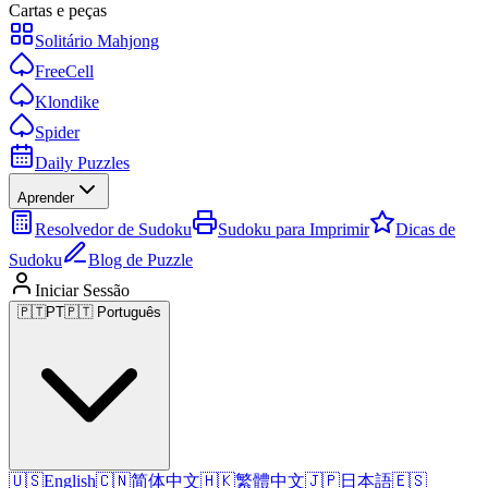
Cartas e peças
Solitário Mahjong
FreeCell
Klondike
Spider
Daily Puzzles
Aprender
Resolvedor de Sudoku
Sudoku para Imprimir
Dicas de
Sudoku
Blog de Puzzle
Iniciar Sessão
🇵🇹
PT
🇵🇹 Português
🇺🇸
English
🇨🇳
简体中文
🇭🇰
繁體中文
🇯🇵
日本語
🇪🇸