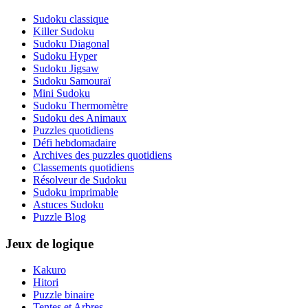
Sudoku classique
Killer Sudoku
Sudoku Diagonal
Sudoku Hyper
Sudoku Jigsaw
Sudoku Samouraï
Mini Sudoku
Sudoku Thermomètre
Sudoku des Animaux
Puzzles quotidiens
Défi hebdomadaire
Archives des puzzles quotidiens
Classements quotidiens
Résolveur de Sudoku
Sudoku imprimable
Astuces Sudoku
Puzzle Blog
Jeux de logique
Kakuro
Hitori
Puzzle binaire
Tentes et Arbres