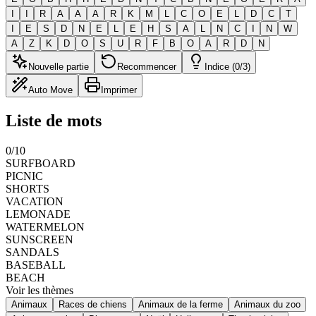
I
I
R
A
A
A
R
K
M
L
C
O
E
L
D
C
T
I
E
S
D
N
E
L
E
H
S
A
L
N
C
I
N
W
A
Z
K
D
O
S
U
R
F
B
O
A
R
D
N
Nouvelle partie
Recommencer
Indice (0/3)
Auto Move
Imprimer
Liste de mots
0
/
10
SURFBOARD
PICNIC
SHORTS
VACATION
LEMONADE
WATERMELON
SUNSCREEN
SANDALS
BASEBALL
BEACH
Voir les thèmes
Animaux
Races de chiens
Animaux de la ferme
Animaux du zoo