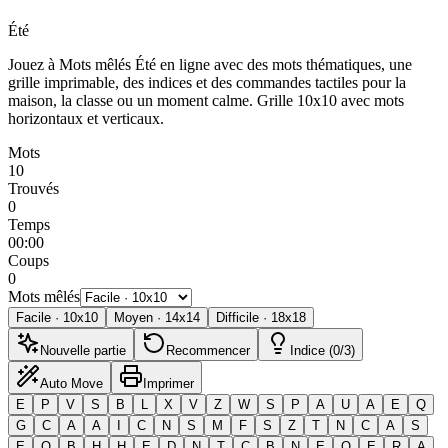
Été
Jouez à Mots mêlés Été en ligne avec des mots thématiques, une
grille imprimable, des indices et des commandes tactiles pour la
maison, la classe ou un moment calme.
Grille 10x10 avec mots
horizontaux et verticaux.
Mots
10
Trouvés
0
Temps
00:00
Coups
0
Mots mêlés
Facile
·
10
x
10
Moyen
·
14
x
14
Difficile
·
18
x
18
Nouvelle partie
Recommencer
Indice (0/3)
Auto Move
Imprimer
E
P
V
S
B
L
X
V
Z
W
S
P
A
U
A
E
Q
G
C
A
A
I
C
N
S
M
F
S
Z
T
N
C
A
S
E
O
B
H
H
E
D
N
T
C
B
N
E
O
E
R
A