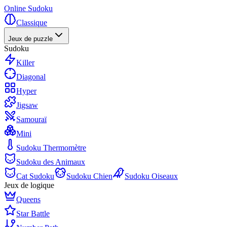
Online Sudoku
Classique
Jeux de puzzle
Sudoku
Killer
Diagonal
Hyper
Jigsaw
Samouraï
Mini
Sudoku Thermomètre
Sudoku des Animaux
Cat Sudoku
Sudoku Chien
Sudoku Oiseaux
Jeux de logique
Queens
Star Battle