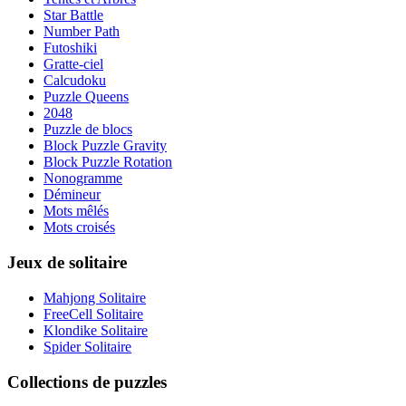
Star Battle
Number Path
Futoshiki
Gratte-ciel
Calcudoku
Puzzle Queens
2048
Puzzle de blocs
Block Puzzle Gravity
Block Puzzle Rotation
Nonogramme
Démineur
Mots mêlés
Mots croisés
Jeux de solitaire
Mahjong Solitaire
FreeCell Solitaire
Klondike Solitaire
Spider Solitaire
Collections de puzzles