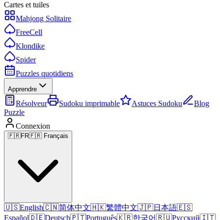
Cartes et tuiles
Mahjong Solitaire
FreeCell
Klondike
Spider
Puzzles quotidiens
Apprendre
Résolveur
Sudoku imprimable
Astuces Sudoku
Blog
Puzzle
Connexion
🇫🇷
FR
🇫🇷 Français
🇺🇸
English
🇨🇳
简体中文
🇭🇰
繁體中文
🇯🇵
日本語
🇪🇸
Español
🇩🇪
Deutsch
🇵🇹
Português
🇰🇷
한국어
🇷🇺
Русский
🇮🇹