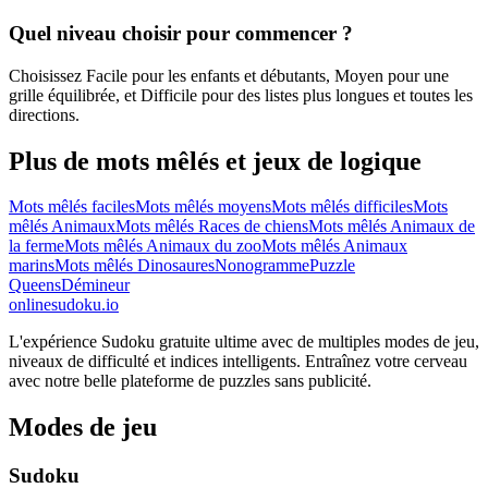
Quel niveau choisir pour commencer ?
Choisissez Facile pour les enfants et débutants, Moyen pour une
grille équilibrée, et Difficile pour des listes plus longues et toutes les
directions.
Plus de mots mêlés et jeux de logique
Mots mêlés faciles
Mots mêlés moyens
Mots mêlés difficiles
Mots
mêlés Animaux
Mots mêlés Races de chiens
Mots mêlés Animaux de
la ferme
Mots mêlés Animaux du zoo
Mots mêlés Animaux
marins
Mots mêlés Dinosaures
Nonogramme
Puzzle
Queens
Démineur
onlinesudoku.io
L'expérience Sudoku gratuite ultime avec de multiples modes de jeu,
niveaux de difficulté et indices intelligents. Entraînez votre cerveau
avec notre belle plateforme de puzzles sans publicité.
Modes de jeu
Sudoku