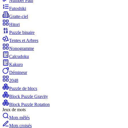
Number Path
Futoshiki
Gratte-ciel
Hitori
Puzzle binaire
Tentes et Arbres
Nonogramme
Calcudoku
Kakuro
Démineur
2048
Puzzle de blocs
Block Puzzle Gravity
Block Puzzle Rotation
Jeux de mots
Mots mêlés
Mots croisés