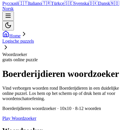
Русский
🇮🇹
Italiano
🇹🇷
Türkçe
🇸🇪
Svenska
🇩🇰
Dansk
🇳🇴
Norsk
Home
Logische puzzels
Woordzoeker
gratis online puzzle
Boerderijdieren woordzoeker
Vind verborgen woorden rond Boerderijdieren in een duidelijke
online puzzel. Los hem op het scherm op of druk hem af voor
woordenschatoefening.
Boerderijdieren woordzoeker · 10x10 · 8-12 woorden
Play Woordzoeker