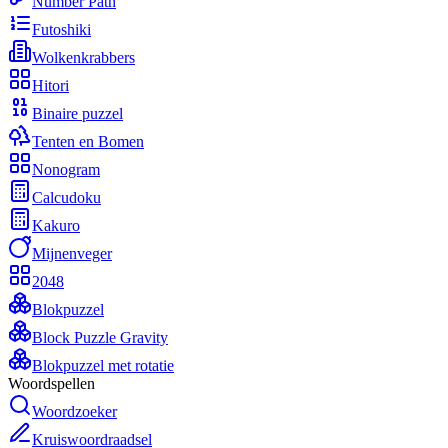
Number Path
Futoshiki
Wolkenkrabbers
Hitori
Binaire puzzel
Tenten en Bomen
Nonogram
Calcudoku
Kakuro
Mijnenveger
2048
Blokpuzzel
Block Puzzle Gravity
Blokpuzzel met rotatie
Woordspellen
Woordzoeker
Kruiswoordraadsel