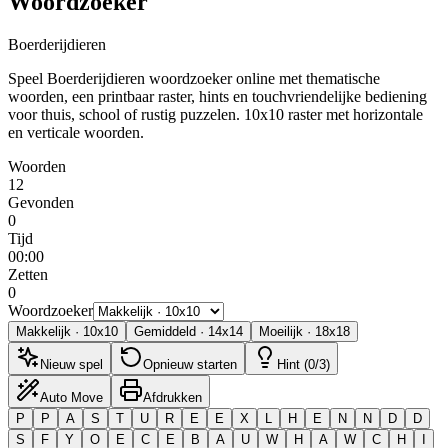
Woordzoeker
Boerderijdieren
Speel Boerderijdieren woordzoeker online met thematische
woorden, een printbaar raster, hints en touchvriendelijke bediening
voor thuis, school of rustig puzzelen.
10x10 raster met horizontale
en verticale woorden.
Woorden
12
Gevonden
0
Tijd
00:00
Zetten
0
Woordzoeker
Makkelijk
·
10
x
10
Gemiddeld
·
14
x
14
Moeilijk
·
18
x
18
Nieuw spel
Opnieuw starten
Hint (0/3)
Auto Move
Afdrukken
P
P
A
S
T
U
R
E
E
X
L
H
E
N
N
D
D
S
F
Y
O
E
C
E
B
A
U
W
H
A
W
C
H
I