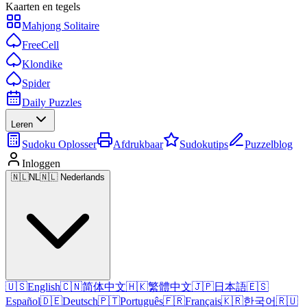
Kaarten en tegels
Mahjong Solitaire
FreeCell
Klondike
Spider
Daily Puzzles
Leren
Sudoku Oplosser
Afdrukbaar
Sudokutips
Puzzelblog
Inloggen
🇳🇱
NL
🇳🇱 Nederlands
🇺🇸
English
🇨🇳
简体中文
🇭🇰
繁體中文
🇯🇵
日本語
🇪🇸
Español
🇩🇪
Deutsch
🇵🇹
Português
🇫🇷
Français
🇰🇷
한국어
🇷🇺