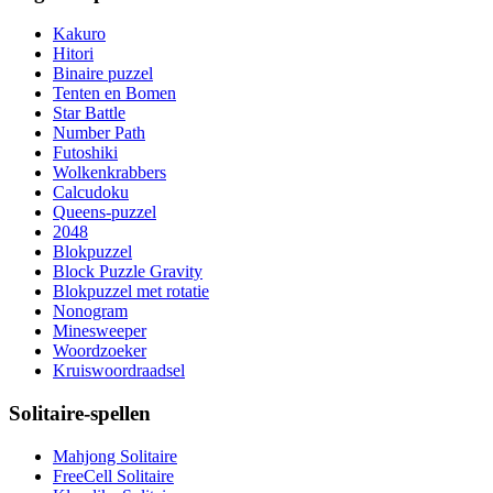
Kakuro
Hitori
Binaire puzzel
Tenten en Bomen
Star Battle
Number Path
Futoshiki
Wolkenkrabbers
Calcudoku
Queens-puzzel
2048
Blokpuzzel
Block Puzzle Gravity
Blokpuzzel met rotatie
Nonogram
Minesweeper
Woordzoeker
Kruiswoordraadsel
Solitaire-spellen
Mahjong Solitaire
FreeCell Solitaire