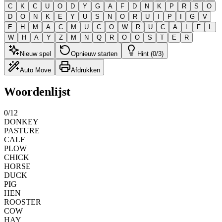
C
K
C
U
O
D
Y
G
A
F
D
N
K
P
R
S
O
D
O
N
K
E
Y
U
S
N
O
R
U
I
P
I
G
V
E
H
M
A
C
M
U
C
O
W
R
U
C
A
L
F
L
W
H
A
Y
Z
M
N
Q
R
O
O
S
T
E
R
Nieuw spel
Opnieuw starten
Hint (0/3)
Auto Move
Afdrukken
Woordenlijst
0
/
12
DONKEY
PASTURE
CALF
PLOW
CHICK
HORSE
DUCK
PIG
HEN
ROOSTER
COW
HAY