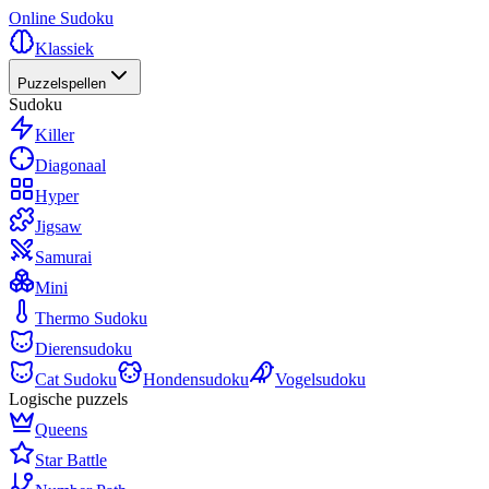
Online Sudoku
Klassiek
Puzzelspellen
Sudoku
Killer
Diagonaal
Hyper
Jigsaw
Samurai
Mini
Thermo Sudoku
Dierensudoku
Cat Sudoku
Hondensudoku
Vogelsudoku
Logische puzzels
Queens
Star Battle