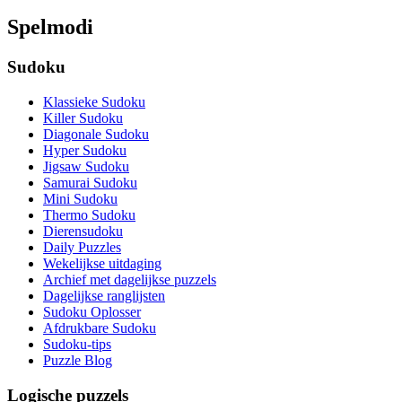
Spelmodi
Sudoku
Klassieke Sudoku
Killer Sudoku
Diagonale Sudoku
Hyper Sudoku
Jigsaw Sudoku
Samurai Sudoku
Mini Sudoku
Thermo Sudoku
Dierensudoku
Daily Puzzles
Wekelijkse uitdaging
Archief met dagelijkse puzzels
Dagelijkse ranglijsten
Sudoku Oplosser
Afdrukbare Sudoku
Sudoku-tips
Puzzle Blog
Logische puzzels