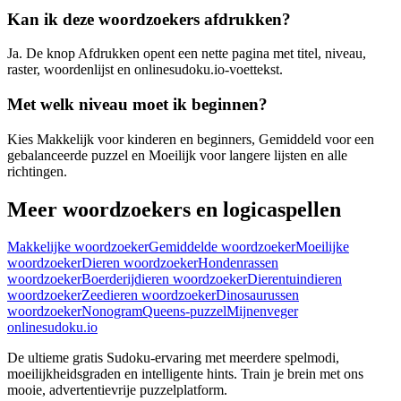
Kan ik deze woordzoekers afdrukken?
Ja. De knop Afdrukken opent een nette pagina met titel, niveau,
raster, woordenlijst en onlinesudoku.io-voettekst.
Met welk niveau moet ik beginnen?
Kies Makkelijk voor kinderen en beginners, Gemiddeld voor een
gebalanceerde puzzel en Moeilijk voor langere lijsten en alle
richtingen.
Meer woordzoekers en logicaspellen
Makkelijke woordzoeker
Gemiddelde woordzoeker
Moeilijke
woordzoeker
Dieren woordzoeker
Hondenrassen
woordzoeker
Boerderijdieren woordzoeker
Dierentuindieren
woordzoeker
Zeedieren woordzoeker
Dinosaurussen
woordzoeker
Nonogram
Queens-puzzel
Mijnenveger
onlinesudoku.io
De ultieme gratis Sudoku-ervaring met meerdere spelmodi,
moeilijkheidsgraden en intelligente hints. Train je brein met ons
mooie, advertentievrije puzzelplatform.