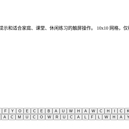
、提示和适合家庭、课堂、休闲练习的触屏操作。
10x10 网格
F
Y
O
E
C
E
B
A
U
W
H
A
W
C
H
I
C
A
C
M
U
C
O
W
R
U
C
A
L
F
L
W
H
A