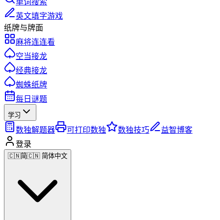
单词搜索
英文填字游戏
纸牌与牌面
麻将连连看
空当接龙
经典接龙
蜘蛛纸牌
每日谜题
学习
数独解题器
可打印数独
数独技巧
益智博客
登录
🇨🇳
简
🇨🇳 简体中文