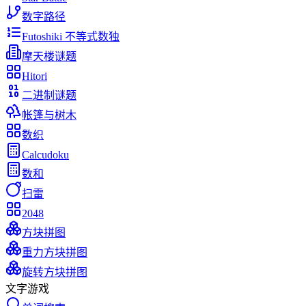
数字路径
Futoshiki 不等式数独
摩天楼谜题
Hitori
二进制谜题
帐篷与树木
数织
Calcudoku
数和
扫雷
2048
方块拼图
重力方块拼图
旋转方块拼图
文字游戏