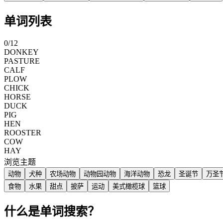
单词列表
0
/
12
DONKEY
PASTURE
CALF
PLOW
CHICK
HORSE
DUCK
PIG
HEN
ROOSTER
COW
HAY
浏览主题
动物
犬种
农场动物
动物园动物
海洋动物
恐龙
圣诞节
万圣
食物
水果
甜点
披萨
运动
美式橄榄球
篮球
什么是单词搜索？