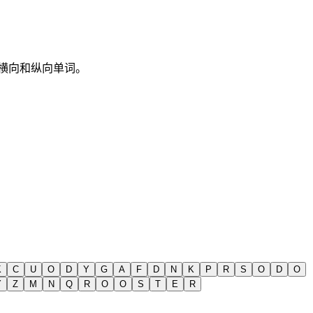
，仅横向和纵向单词。
K
C
U
O
D
Y
G
A
F
D
N
K
P
R
S
O
D
O
Y
Z
M
N
Q
R
O
O
S
T
E
R