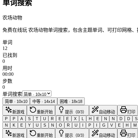
单词搜索
农场动物
免费在线玩 农场动物单词搜索，包含主题单词、可打印网格
单词
12
已找到
0
用时
00:00
步数
0
单词搜索
简单
·
10
x
10
中等
·
14
x
14
困难
·
18
x
18
新游戏
重新开始
提示（0/3）
自动移动
打印
P
P
A
S
T
U
R
E
E
X
L
H
E
N
N
D
D
S
N
K
E
Y
U
S
N
O
R
U
I
P
I
G
V
E
H
M
新游戏
重新开始
提示（0/3）
自动移动
打印