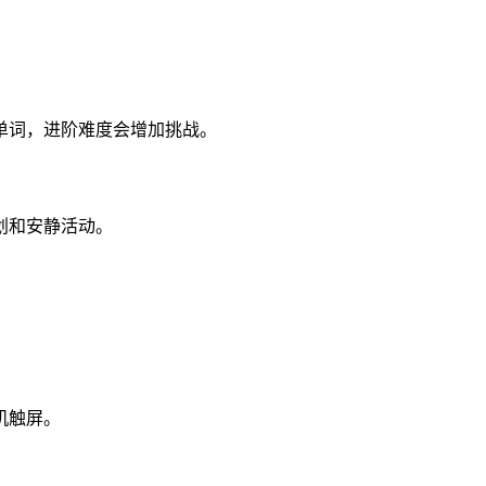
单词，进阶难度会增加挑战。
划和安静活动。
。
机触屏。