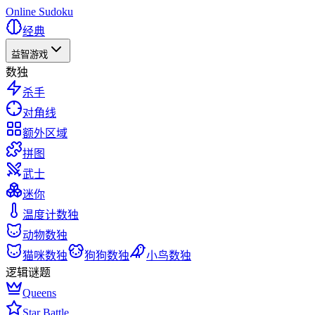
Online Sudoku
经典
益智游戏
数独
杀手
对角线
额外区域
拼图
武士
迷你
温度计数独
动物数独
猫咪数独
狗狗数独
小鸟数独
逻辑谜题
Queens
Star Battle