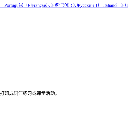
🇹
Português
🇫🇷
Français
🇰🇷
한국어
🇷🇺
Русский
🇮🇹
Italiano
🇹🇷
T
以打印成词汇练习或课堂活动。