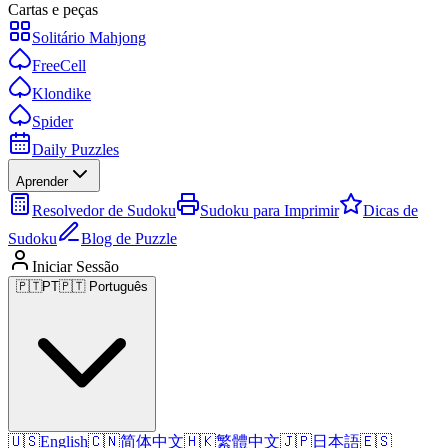
Cartas e peças
Solitário Mahjong
FreeCell
Klondike
Spider
Daily Puzzles
Aprender
Resolvedor de Sudoku
Sudoku para Imprimir
Dicas de
Sudoku
Blog de Puzzle
Iniciar Sessão
🇵🇹
PT
🇵🇹 Português
🇺🇸
English
🇨🇳
简体中文
🇭🇰
繁體中文
🇯🇵
日本語
🇪🇸