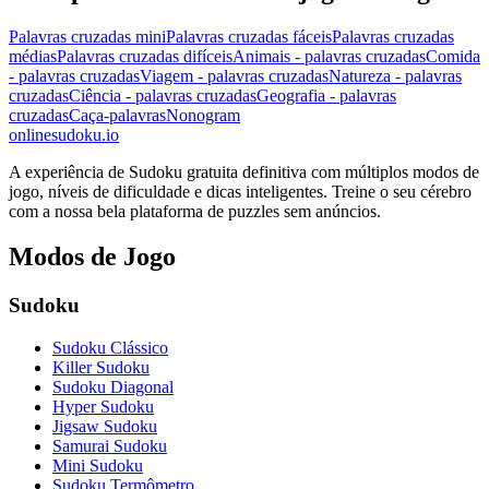
Palavras cruzadas mini
Palavras cruzadas fáceis
Palavras cruzadas
médias
Palavras cruzadas difíceis
Animais - palavras cruzadas
Comida
- palavras cruzadas
Viagem - palavras cruzadas
Natureza - palavras
cruzadas
Ciência - palavras cruzadas
Geografia - palavras
cruzadas
Caça-palavras
Nonogram
onlinesudoku.io
A experiência de Sudoku gratuita definitiva com múltiplos modos de
jogo, níveis de dificuldade e dicas inteligentes. Treine o seu cérebro
com a nossa bela plataforma de puzzles sem anúncios.
Modos de Jogo
Sudoku
Sudoku Clássico
Killer Sudoku
Sudoku Diagonal
Hyper Sudoku
Jigsaw Sudoku
Samurai Sudoku
Mini Sudoku
Sudoku Termômetro