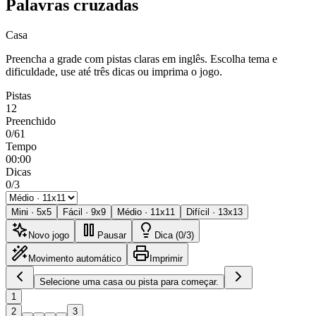
Palavras cruzadas
Casa
Preencha a grade com pistas claras em inglês. Escolha tema e
dificuldade, use até três dicas ou imprima o jogo.
Pistas
12
Preenchido
0/61
Tempo
00:00
Dicas
0/3
Mini
·
5
x
5
Fácil
·
9
x
9
Médio
·
11
x
11
Difícil
·
13
x
13
Novo jogo
Pausar
Dica (0/3)
Movimento automático
Imprimir
Selecione uma casa ou pista para começar.
1
2
3