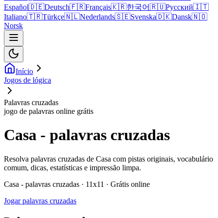
Español
🇩🇪
Deutsch
🇫🇷
Français
🇰🇷
한국어
🇷🇺
Русский
🇮🇹
Italiano
🇹🇷
Türkçe
🇳🇱
Nederlands
🇸🇪
Svenska
🇩🇰
Dansk
🇳🇴
Norsk
Início
Jogos de lógica
Palavras cruzadas
jogo de palavras online grátis
Casa - palavras cruzadas
Resolva palavras cruzadas de Casa com pistas originais, vocabulário
comum, dicas, estatísticas e impressão limpa.
Casa - palavras cruzadas · 11x11 · Grátis online
Jogar palavras cruzadas