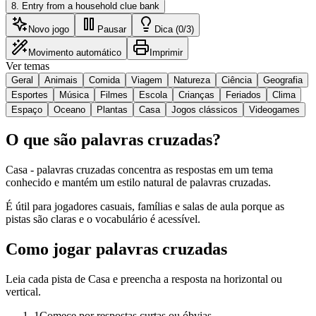
8
.
Entry from a household clue bank
Novo jogo
Pausar
Dica (0/3)
Movimento automático
Imprimir
Ver temas
Geral
Animais
Comida
Viagem
Natureza
Ciência
Geografia
Esportes
Música
Filmes
Escola
Crianças
Feriados
Clima
Espaço
Oceano
Plantas
Casa
Jogos clássicos
Videogames
O que são palavras cruzadas?
Casa - palavras cruzadas concentra as respostas em um tema
conhecido e mantém um estilo natural de palavras cruzadas.
É útil para jogadores casuais, famílias e salas de aula porque as
pistas são claras e o vocabulário é acessível.
Como jogar palavras cruzadas
Leia cada pista de Casa e preencha a resposta na horizontal ou
vertical.
1
Comece por respostas curtas ou óbvias.