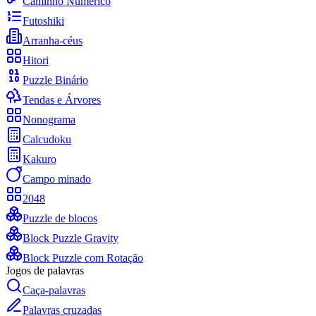
Caminho Numérico
Futoshiki
Arranha-céus
Hitori
Puzzle Binário
Tendas e Árvores
Nonograma
Calcudoku
Kakuro
Campo minado
2048
Puzzle de blocos
Block Puzzle Gravity
Block Puzzle com Rotação
Jogos de palavras
Caça-palavras
Palavras cruzadas