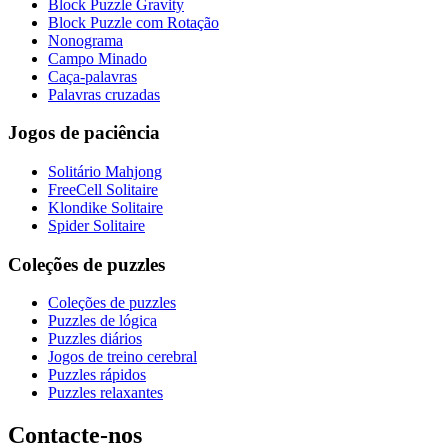
Block Puzzle Gravity
Block Puzzle com Rotação
Nonograma
Campo Minado
Caça-palavras
Palavras cruzadas
Jogos de paciência
Solitário Mahjong
FreeCell Solitaire
Klondike Solitaire
Spider Solitaire
Coleções de puzzles
Coleções de puzzles
Puzzles de lógica
Puzzles diários
Jogos de treino cerebral
Puzzles rápidos
Puzzles relaxantes
Contacte-nos