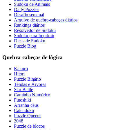
Sudoku de Animais
Daily Puzzles
Desafio semanal
Arquivo de quebra-cabeças diários
Rankings diários
Resolvedor de Sudoku
Sudoku para Imprimir
Dicas de Sudoku
Puzzle Blog
Quebra-cabeças de lógica
Kakuro
Hitori
Puzzle Binário
Tendas e Árvores
Star Battle
Caminho Numérico
Futoshiki
Arranha-céus
Calcudoku
Puzzle Queens
2048
Puzzle de blocos