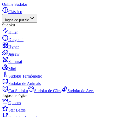
Online Sudoku
Clássico
Jogos de puzzle
Sudoku
Killer
Diagonal
Hyper
Jigsaw
Samurai
Mini
Sudoku Termômetro
Sudoku de Animais
Cat Sudoku
Sudoku de Cães
Sudoku de Aves
Jogos de lógica
Queens
Star Battle