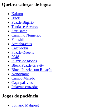
Quebra-cabeças de lógica
Kakuro
Hitori
Puzzle Binário
Tendas e Árvores
Star Battle
Caminho Numérico
Futoshiki
Arranha-céus
Calcudoku
Puzzle Queens
2048
Puzzle de blocos
Block Puzzle Gravity
Block Puzzle com Rotação
Nonograma
Campo Minado
Caça-palavras
Palavras cruzadas
Jogos de paciência
Solitário Mahjong