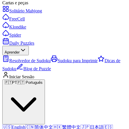
Cartas e peças
Solitário Mahjong
FreeCell
Klondike
Spider
Daily Puzzles
Aprender
Resolvedor de Sudoku
Sudoku para Imprimir
Dicas de
Sudoku
Blog de Puzzle
Iniciar Sessão
🇵🇹
PT
🇵🇹 Português
🇺🇸
English
🇨🇳
简体中文
🇭🇰
繁體中文
🇯🇵
日本語
🇪🇸