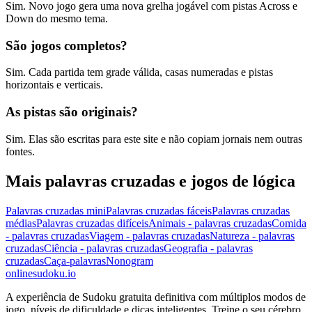
Sim. Novo jogo gera uma nova grelha jogável com pistas Across e
Down do mesmo tema.
São jogos completos?
Sim. Cada partida tem grade válida, casas numeradas e pistas
horizontais e verticais.
As pistas são originais?
Sim. Elas são escritas para este site e não copiam jornais nem outras
fontes.
Mais palavras cruzadas e jogos de lógica
Palavras cruzadas mini
Palavras cruzadas fáceis
Palavras cruzadas
médias
Palavras cruzadas difíceis
Animais - palavras cruzadas
Comida
- palavras cruzadas
Viagem - palavras cruzadas
Natureza - palavras
cruzadas
Ciência - palavras cruzadas
Geografia - palavras
cruzadas
Caça-palavras
Nonogram
onlinesudoku.io
A experiência de Sudoku gratuita definitiva com múltiplos modos de
jogo, níveis de dificuldade e dicas inteligentes. Treine o seu cérebro