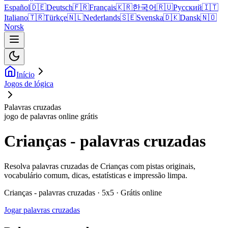
Español
🇩🇪
Deutsch
🇫🇷
Français
🇰🇷
한국어
🇷🇺
Русский
🇮🇹
Italiano
🇹🇷
Türkçe
🇳🇱
Nederlands
🇸🇪
Svenska
🇩🇰
Dansk
🇳🇴
Norsk
Início
Jogos de lógica
Palavras cruzadas
jogo de palavras online grátis
Crianças - palavras cruzadas
Resolva palavras cruzadas de Crianças com pistas originais,
vocabulário comum, dicas, estatísticas e impressão limpa.
Crianças - palavras cruzadas · 5x5 · Grátis online
Jogar palavras cruzadas