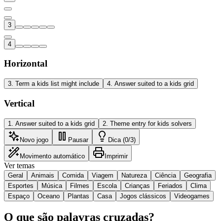
3
4
Horizontal
3
.
Term a kids list might include
4
.
Answer suited to a kids grid
Vertical
1
.
Answer suited to a kids grid
2
.
Theme entry for kids solvers
Novo jogo
Pausar
Dica (0/3)
Movimento automático
Imprimir
Ver temas
Geral
Animais
Comida
Viagem
Natureza
Ciência
Geografia
Esportes
Música
Filmes
Escola
Crianças
Feriados
Clima
Espaço
Oceano
Plantas
Casa
Jogos clássicos
Videogames
O que são palavras cruzadas?