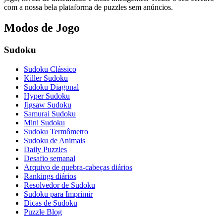
com a nossa bela plataforma de puzzles sem anúncios.
Modos de Jogo
Sudoku
Sudoku Clássico
Killer Sudoku
Sudoku Diagonal
Hyper Sudoku
Jigsaw Sudoku
Samurai Sudoku
Mini Sudoku
Sudoku Termômetro
Sudoku de Animais
Daily Puzzles
Desafio semanal
Arquivo de quebra-cabeças diários
Rankings diários
Resolvedor de Sudoku
Sudoku para Imprimir
Dicas de Sudoku
Puzzle Blog