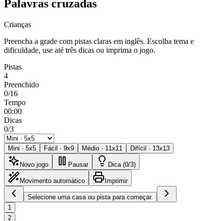
Palavras cruzadas
Crianças
Preencha a grade com pistas claras em inglês. Escolha tema e
dificuldade, use até três dicas ou imprima o jogo.
Pistas
4
Preenchido
0/16
Tempo
00:00
Dicas
0/3
Mini
·
5
x
5
Fácil
·
9
x
9
Médio
·
11
x
11
Difícil
·
13
x
13
Novo jogo
Pausar
Dica (0/3)
Movimento automático
Imprimir
Selecione uma casa ou pista para começar.
1
2