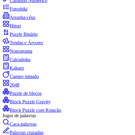
Caminho Numérico
Futoshiki
Arranha-céus
Hitori
Puzzle Binário
Tendas e Árvores
Nonograma
Calcudoku
Kakuro
Campo minado
2048
Puzzle de blocos
Block Puzzle Gravity
Block Puzzle com Rotação
Jogos de palavras
Caça-palavras
Palavras cruzadas