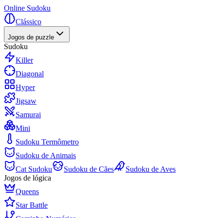
Online Sudoku
Clássico
Jogos de puzzle
Sudoku
Killer
Diagonal
Hyper
Jigsaw
Samurai
Mini
Sudoku Termômetro
Sudoku de Animais
Cat Sudoku
Sudoku de Cães
Sudoku de Aves
Jogos de lógica
Queens
Star Battle