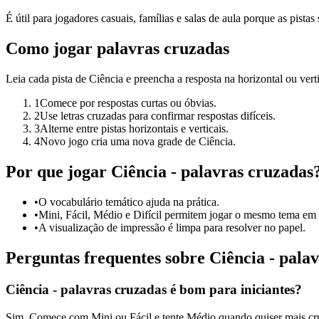
É útil para jogadores casuais, famílias e salas de aula porque as pistas 
Como jogar palavras cruzadas
Leia cada pista de Ciência e preencha a resposta na horizontal ou verti
1
Comece por respostas curtas ou óbvias.
2
Use letras cruzadas para confirmar respostas difíceis.
3
Alterne entre pistas horizontais e verticais.
4
Novo jogo cria uma nova grade de Ciência.
Por que jogar Ciência - palavras cruzadas
•
O vocabulário temático ajuda na prática.
•
Mini, Fácil, Médio e Difícil permitem jogar o mesmo tema em 
•
A visualização de impressão é limpa para resolver no papel.
Perguntas frequentes sobre Ciência - pala
Ciência - palavras cruzadas é bom para iniciantes?
Sim. Comece com Mini ou Fácil e tente Médio quando quiser mais c