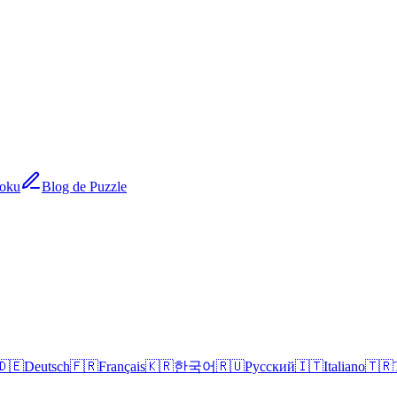
doku
Blog de Puzzle
🇩🇪
Deutsch
🇫🇷
Français
🇰🇷
한국어
🇷🇺
Русский
🇮🇹
Italiano
🇹🇷