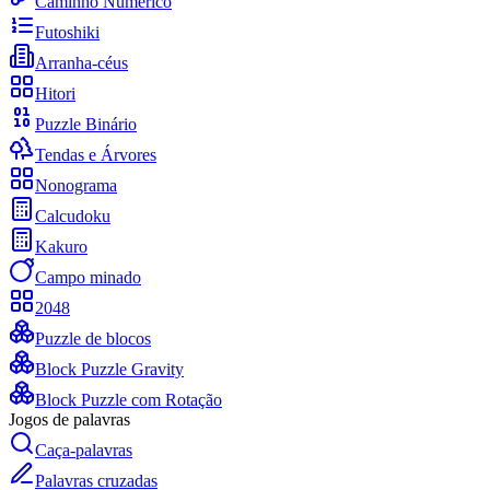
Caminho Numérico
Futoshiki
Arranha-céus
Hitori
Puzzle Binário
Tendas e Árvores
Nonograma
Calcudoku
Kakuro
Campo minado
2048
Puzzle de blocos
Block Puzzle Gravity
Block Puzzle com Rotação
Jogos de palavras
Caça-palavras
Palavras cruzadas