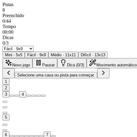
Pistas
8
Preenchido
0/44
Tempo
00:00
Dicas
0/3
Mini
·
5
x
5
Fácil
·
9
x
9
Médio
·
11
x
11
Difícil
·
13
x
13
Novo jogo
Pausar
Dica (0/3)
Movimento automático
Selecione uma casa ou pista para começar.
1
2
3
4
5
6
7