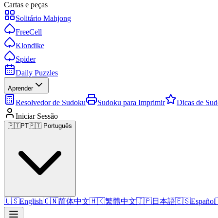
Cartas e peças
Solitário Mahjong
FreeCell
Klondike
Spider
Daily Puzzles
Aprender
Resolvedor de Sudoku
Sudoku para Imprimir
Dicas de Su
Iniciar Sessão
🇵🇹
PT
🇵🇹 Português
🇺🇸
English
🇨🇳
简体中文
🇭🇰
繁體中文
🇯🇵
日本語
🇪🇸
Español