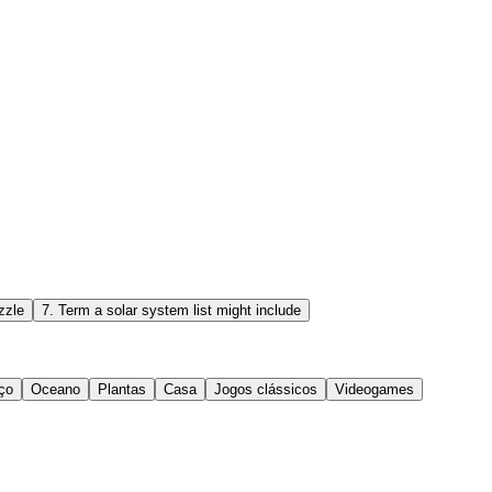
zzle
7
.
Term a solar system list might include
ço
Oceano
Plantas
Casa
Jogos clássicos
Videogames