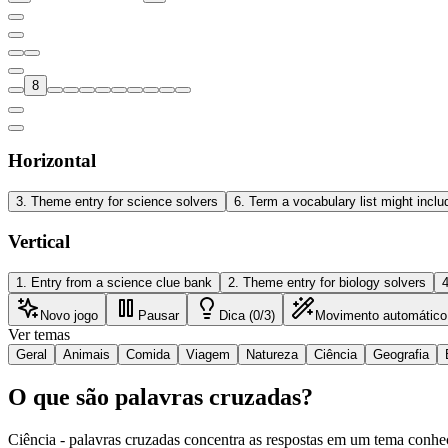
8
Horizontal
3
.
Theme entry for science solvers
6
.
Term a vocabulary list might inclu
Vertical
1
.
Entry from a science clue bank
2
.
Theme entry for biology solvers
Novo jogo
Pausar
Dica (0/3)
Movimento automático
Ver temas
Geral
Animais
Comida
Viagem
Natureza
Ciência
Geografia
O que são palavras cruzadas?
Ciência - palavras cruzadas concentra as respostas em um tema conhec