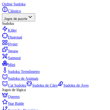
Online Sudoku
Clássico
Jogos de puzzle
Sudoku
Killer
Diagonal
Hyper
Jigsaw
Samurai
Mini
Sudoku Termômetro
Sudoku de Animais
Cat Sudoku
Sudoku de Cães
Sudoku de Aves
Jogos de lógica
Queens
Star Battle