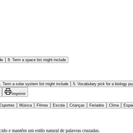
de
8
.
Term a space list might include
4
.
Term a solar system list might include
5
.
Vocabulary pick for a biology pu
Imprimir
Esportes
Música
Filmes
Escola
Crianças
Feriados
Clima
Espa
ido e mantém um estilo natural de palavras cruzadas.