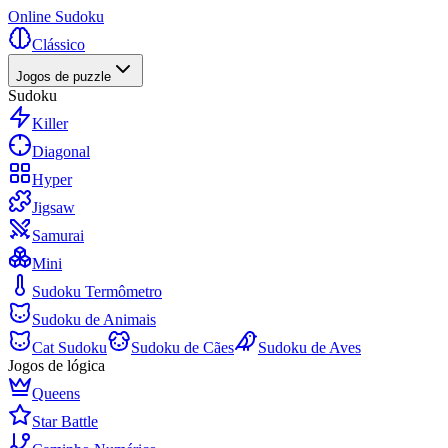
Online Sudoku
Clássico
Jogos de puzzle
Sudoku
Killer
Diagonal
Hyper
Jigsaw
Samurai
Mini
Sudoku Termômetro
Sudoku de Animais
Cat Sudoku
Sudoku de Cães
Sudoku de Aves
Jogos de lógica
Queens
Star Battle