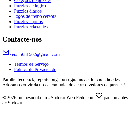
Coleções de puzzles
Puzzles de lógica
Puzzles diários
Jogos de treino cerebral
Puzzles rápidos
Puzzles relaxantes
Contacte-nos
xiaolin681502@gmail.com
Termos de Serviço
Política de Privacidade
Partilhe feedback, reporte bugs ou sugira novas funcionalidades.
Adoramos ouvir da nossa comunidade de resolvedores de puzzles!
© 2026 onlinesudoku.io - Sudoku Web Feito com
para amantes
de Sudoku.