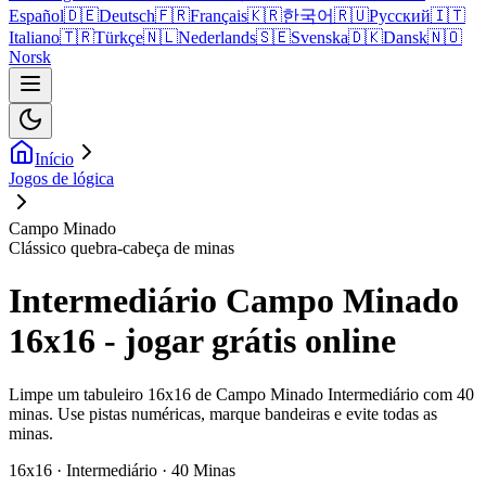
Español
🇩🇪
Deutsch
🇫🇷
Français
🇰🇷
한국어
🇷🇺
Русский
🇮🇹
Italiano
🇹🇷
Türkçe
🇳🇱
Nederlands
🇸🇪
Svenska
🇩🇰
Dansk
🇳🇴
Norsk
Início
Jogos de lógica
Campo Minado
Clássico quebra-cabeça de minas
Intermediário Campo Minado
16x16 - jogar grátis online
Limpe um tabuleiro 16x16 de Campo Minado Intermediário com 40
minas. Use pistas numéricas, marque bandeiras e evite todas as
minas.
16x16 · Intermediário · 40 Minas