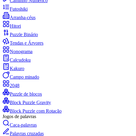
Caminho Numérico
Futoshiki
Arranha-céus
Hitori
Puzzle Binário
Tendas e Árvores
Nonograma
Calcudoku
Kakuro
Campo minado
2048
Puzzle de blocos
Block Puzzle Gravity
Block Puzzle com Rotação
Jogos de palavras
Caça-palavras
Palavras cruzadas