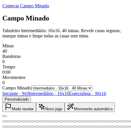
Começar Campo Minado
Campo Minado
Tabuleiro Intermediário: 16x16, 40 minas. Revele casas seguras,
marque minas e limpe todas as casas sem mina.
Minas
40
Bandeiras
0
Tempo
0:00
Movimentos
0
Campo Minado
Iniciante
·
9x9
Intermediário
·
16x16
Especialista
·
30x16
Personalizado
Modo revelar
Novo jogo
Movimento automático