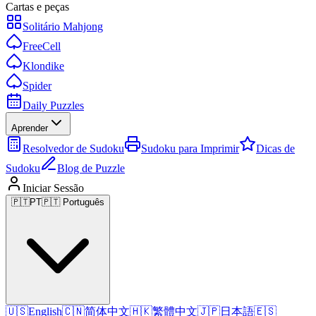
Cartas e peças
Solitário Mahjong
FreeCell
Klondike
Spider
Daily Puzzles
Aprender
Resolvedor de Sudoku
Sudoku para Imprimir
Dicas de
Sudoku
Blog de Puzzle
Iniciar Sessão
🇵🇹
PT
🇵🇹 Português
🇺🇸
English
🇨🇳
简体中文
🇭🇰
繁體中文
🇯🇵
日本語
🇪🇸