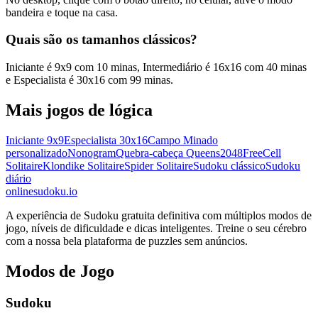
bandeira e toque na casa.
Quais são os tamanhos clássicos?
Iniciante é 9x9 com 10 minas, Intermediário é 16x16 com 40 minas
e Especialista é 30x16 com 99 minas.
Mais jogos de lógica
Iniciante 9x9
Especialista 30x16
Campo Minado
personalizado
Nonogram
Quebra-cabeça Queens
2048
FreeCell
Solitaire
Klondike Solitaire
Spider Solitaire
Sudoku clássico
Sudoku
diário
onlinesudoku.io
A experiência de Sudoku gratuita definitiva com múltiplos modos de
jogo, níveis de dificuldade e dicas inteligentes. Treine o seu cérebro
com a nossa bela plataforma de puzzles sem anúncios.
Modos de Jogo
Sudoku