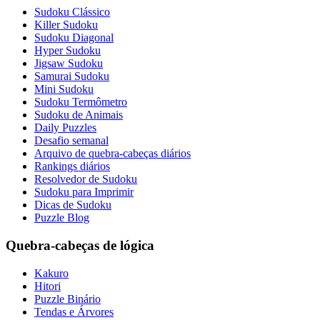
Sudoku Clássico
Killer Sudoku
Sudoku Diagonal
Hyper Sudoku
Jigsaw Sudoku
Samurai Sudoku
Mini Sudoku
Sudoku Termômetro
Sudoku de Animais
Daily Puzzles
Desafio semanal
Arquivo de quebra-cabeças diários
Rankings diários
Resolvedor de Sudoku
Sudoku para Imprimir
Dicas de Sudoku
Puzzle Blog
Quebra-cabeças de lógica
Kakuro
Hitori
Puzzle Binário
Tendas e Árvores