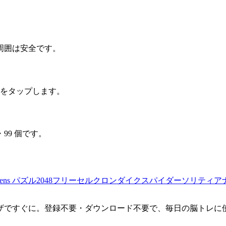
周囲は安全です。
スをタップします。
6・99 個です。
eens パズル
2048
フリーセル
クロンダイク
スパイダーソリティア
ザですぐに。登録不要・ダウンロード不要で、毎日の脳トレに