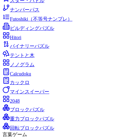
スター・バトル
ナンバーパス
Futoshiki（不等号ナンプレ）
ビルディングパズル
Hitori
バイナリーパズル
テントと木
ノノグラム
Calcudoku
カックロ
マインスイーパー
2048
ブロックパズル
重力ブロックパズル
回転ブロックパズル
言葉ゲーム