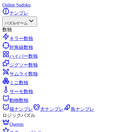
Online Sudoku
ナンプレ
パズルゲーム
数独
キラー数独
対角線数独
ハイパー数独
ジグソー数独
サムライ数独
ミニ数独
サーモ数独
動物数独
猫ナンプレ
犬ナンプレ
鳥ナンプレ
ロジックパズル
Queens