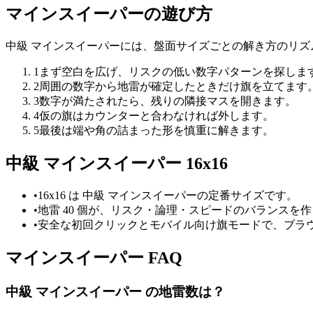
マインスイーパーの遊び方
中級 マインスイーパーには、盤面サイズごとの解き方のリズ
1
まず空白を広げ、リスクの低い数字パターンを探しま
2
周囲の数字から地雷が確定したときだけ旗を立てます
3
数字が満たされたら、残りの隣接マスを開きます。
4
仮の旗はカウンターと合わなければ外します。
5
最後は端や角の詰まった形を慎重に解きます。
中級 マインスイーパー 16x16
•
16x16 は 中級 マインスイーパーの定番サイズです。
•
地雷 40 個が、リスク・論理・スピードのバランスを
•
安全な初回クリックとモバイル向け旗モードで、ブラ
マインスイーパー FAQ
中級 マインスイーパー の地雷数は？