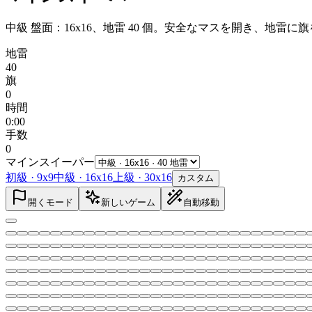
中級 盤面：16x16、地雷 40 個。安全なマスを開き、地
地雷
40
旗
0
時間
0:00
手数
0
マインスイーパー
初級
·
9x9
中級
·
16x16
上級
·
30x16
カスタム
開くモード
新しいゲーム
自動移動