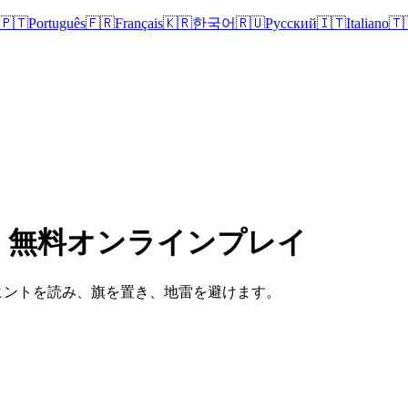
🇵🇹
Português
🇫🇷
Français
🇰🇷
한국어
🇷🇺
Русский
🇮🇹
Italiano
🇹
6 - 無料オンラインプレイ
数字のヒントを読み、旗を置き、地雷を避けます。