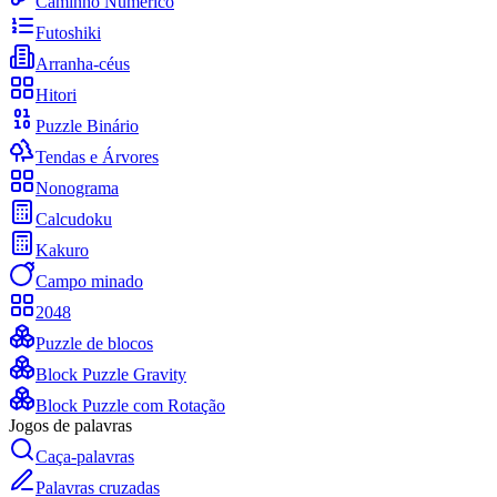
Caminho Numérico
Futoshiki
Arranha-céus
Hitori
Puzzle Binário
Tendas e Árvores
Nonograma
Calcudoku
Kakuro
Campo minado
2048
Puzzle de blocos
Block Puzzle Gravity
Block Puzzle com Rotação
Jogos de palavras
Caça-palavras
Palavras cruzadas