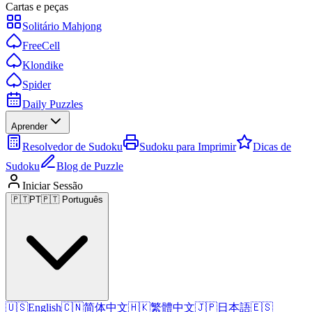
Cartas e peças
Solitário Mahjong
FreeCell
Klondike
Spider
Daily Puzzles
Aprender
Resolvedor de Sudoku
Sudoku para Imprimir
Dicas de
Sudoku
Blog de Puzzle
Iniciar Sessão
🇵🇹
PT
🇵🇹 Português
🇺🇸
English
🇨🇳
简体中文
🇭🇰
繁體中文
🇯🇵
日本語
🇪🇸