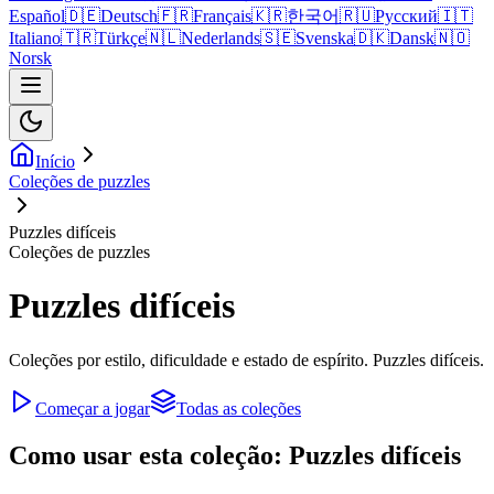
Español
🇩🇪
Deutsch
🇫🇷
Français
🇰🇷
한국어
🇷🇺
Русский
🇮🇹
Italiano
🇹🇷
Türkçe
🇳🇱
Nederlands
🇸🇪
Svenska
🇩🇰
Dansk
🇳🇴
Norsk
Início
Coleções de puzzles
Puzzles difíceis
Coleções de puzzles
Puzzles difíceis
Coleções por estilo, dificuldade e estado de espírito. Puzzles difíceis.
Começar a jogar
Todas as coleções
Como usar esta coleção: Puzzles difíceis