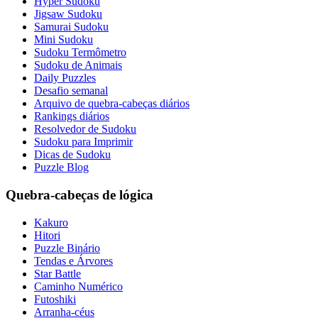
Hyper Sudoku
Jigsaw Sudoku
Samurai Sudoku
Mini Sudoku
Sudoku Termômetro
Sudoku de Animais
Daily Puzzles
Desafio semanal
Arquivo de quebra-cabeças diários
Rankings diários
Resolvedor de Sudoku
Sudoku para Imprimir
Dicas de Sudoku
Puzzle Blog
Quebra-cabeças de lógica
Kakuro
Hitori
Puzzle Binário
Tendas e Árvores
Star Battle
Caminho Numérico
Futoshiki
Arranha-céus