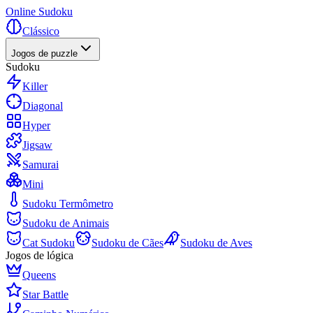
Online Sudoku
Clássico
Jogos de puzzle
Sudoku
Killer
Diagonal
Hyper
Jigsaw
Samurai
Mini
Sudoku Termômetro
Sudoku de Animais
Cat Sudoku
Sudoku de Cães
Sudoku de Aves
Jogos de lógica
Queens
Star Battle