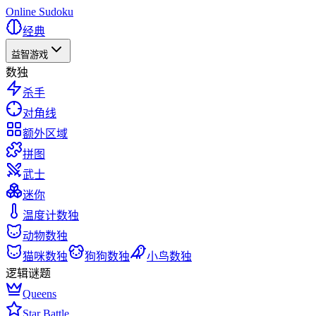
Online Sudoku
经典
益智游戏
数独
杀手
对角线
额外区域
拼图
武士
迷你
温度计数独
动物数独
猫咪数独
狗狗数独
小鸟数独
逻辑谜题
Queens
Star Battle