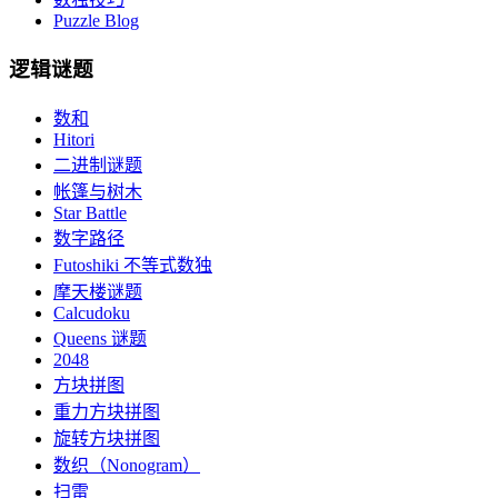
Puzzle Blog
逻辑谜题
数和
Hitori
二进制谜题
帐篷与树木
Star Battle
数字路径
Futoshiki 不等式数独
摩天楼谜题
Calcudoku
Queens 谜题
2048
方块拼图
重力方块拼图
旋转方块拼图
数织（Nonogram）
扫雷