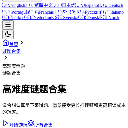
🇺🇸
English
🇭🇰
繁體中文
🇯🇵
日本語
🇪🇸
Español
🇩🇪
Deutsch
🇵🇹
Português
🇫🇷
Français
🇰🇷
한국어
🇷🇺
Русский
🇮🇹
Italiano
🇹🇷
Türkçe
🇳🇱
Nederlands
🇸🇪
Svenska
🇩🇰
Dansk
🇳🇴
Norsk
首页
谜题合集
高难度谜题
谜题合集
高难度谜题合集
适合想认真坐下来啃题、愿意接受更长推理链和更高错误成本
的玩家。
开始游玩
所有合集