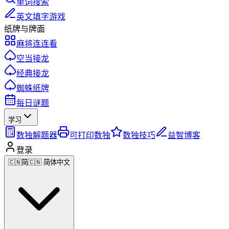
单词搜索
英文填字游戏
纸牌与牌面
麻将连连看
空当接龙
经典接龙
蜘蛛纸牌
每日谜题
学习
数独解题器
可打印数独
数独技巧
益智博客
登录
🇨🇳
简
🇨🇳 简体中文