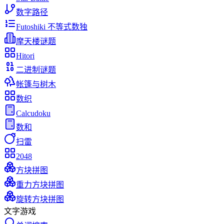
数字路径
Futoshiki 不等式数独
摩天楼谜题
Hitori
二进制谜题
帐篷与树木
数织
Calcudoku
数和
扫雷
2048
方块拼图
重力方块拼图
旋转方块拼图
文字游戏