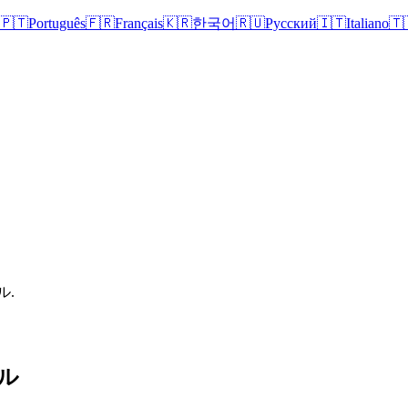
🇵🇹
Português
🇫🇷
Français
🇰🇷
한국어
🇷🇺
Русский
🇮🇹
Italiano
🇹
ル.
ル