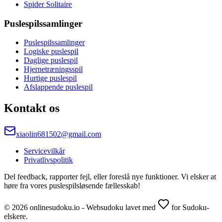
Spider Solitaire
Puslespilssamlinger
Puslespilssamlinger
Logiske puslespil
Daglige puslespil
Hjernetræningsspil
Hurtige puslespil
Afslappende puslespil
Kontakt os
xiaolin681502@gmail.com
Servicevilkår
Privatlivspolitik
Del feedback, rapporter fejl, eller foreslå nye funktioner. Vi elsker at
høre fra vores puslespilsløsende fællesskab!
© 2026 onlinesudoku.io - Websudoku lavet med
for Sudoku-
elskere.