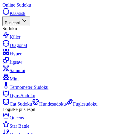
Online Sudoku
Klassisk
Puslespil
Sudoku
Killer
Diagonal
Hyper
Jigsaw
Samurai
Mini
Termometer-Sudoku
Dyre-Sudoku
Cat Sudoku
Hundesudoku
Fuglesudoku
Logiske puslespil
Queens
Star Battle