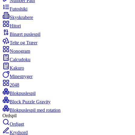
Number Path
Futoshiki
Skyskrabere
Hitori
Binært puslespil
Telte og Træer
Nonogram
Calcudoku
Kakuro
Minestryger
2048
Blokpuslespil
Block Puzzle Gravity
Blokpuslespil med rotation
Ordspil
Ordjagt
Krydsord