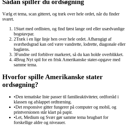
Sådan spiller du ordsøgning
Vælg et tema, scan gitteret, og træk over hele ordet, når du finder
svaret.
1
Start med ordlisten, og find først lange ord eller usædvanlige
bogstavpar.
2
Træk i en lige linje hen over hele ordet. Afhængigt af
sværhedsgrad kan ord være vandrette, lodrette, diagonale eller
baglæns.
3
Fundne ord forbliver markeret, så du kan holde overblikket.
4
Brug Nyt spil for en frisk Amerikanske stater-opgave med
samme tema.
Hvorfor spille Amerikanske stater
ordsøgning?
•
Den tematiske liste passer til familieaktiviteter, ordforråd i
klassen og afslappet ordtræning.
•
Det responsive gitter fungerer på computer og mobil, og
printversionen står klart på papir.
•
Let, Medium og Svær gør samme tema brugbart for
forskellige aldre og niveauer.