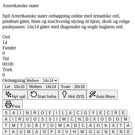
Amerikanske stater
Spil Amerikanske stater ordsøgning online med tematiske ord,
printbart gitter, hints og touchvenlig styring til hjem, skole og rolige
puslepauser.
14x14 gitter med diagonaler og nogle baglæns ord.
Ord
14
Fundet
0
Tid
00:00
Træk
0
Ordsøgning
Let
·
10
x
10
Mellem
·
14
x
14
Svær
·
18
x
18
Nyt spil
Start forfra
Hint (0/3)
Auto Move
Print
S
A
I
N
R
O
F
I
L
A
C
G
Y
E
C
R
E
A
I
R
U
O
S
S
I
M
C
N
D
X
O
D
O
M
T
M
T
G
B
Y
O
W
A
D
C
A
O
K
X
T
A
F
A
U
M
A
O
F
X
V
H
W
G
G
N
K
N
E