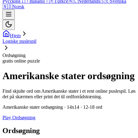
Русский
🇮🇹
Italiano
🇹🇷
Türkçe
🇳🇱
Nederlands
🇸🇪
Svenska
🇳🇴
Norsk
Hjem
Logiske puslespil
Ordsøgning
gratis online puzzle
Amerikanske stater ordsøgning
Find skjulte ord om Amerikanske stater i et rent online puslespil. Løs
det på skærmen eller print det til ordforrådstræning.
Amerikanske stater ordsøgning · 14x14 · 12-18 ord
Play Ordsøgning
Ordsøgning