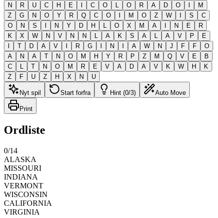
N
R
U
C
H
E
I
C
O
L
O
R
A
D
O
I
M
Z
G
N
O
Y
R
Q
C
O
I
M
O
Z
W
I
S
C
O
N
S
I
N
Y
D
H
L
O
X
M
A
I
N
E
R
K
X
W
N
V
N
N
L
A
K
S
A
L
A
V
P
E
I
T
D
A
V
I
R
G
I
N
I
A
W
N
J
F
F
O
A
N
A
T
N
O
M
H
Y
R
P
Z
M
Q
V
E
B
C
L
T
N
O
M
R
E
V
A
D
A
V
K
W
H
K
Z
F
U
Z
H
X
N
U
Nyt spil
Start forfra
Hint (0/3)
Auto Move
Print
Ordliste
0
/
14
ALASKA
MISSOURI
INDIANA
VERMONT
WISCONSIN
CALIFORNIA
VIRGINIA