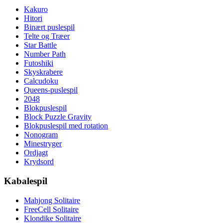
Kakuro
Hitori
Binært puslespil
Telte og Træer
Star Battle
Number Path
Futoshiki
Skyskrabere
Calcudoku
Queens-puslespil
2048
Blokpuslespil
Block Puzzle Gravity
Blokpuslespil med rotation
Nonogram
Minestryger
Ordjagt
Krydsord
Kabalespil
Mahjong Solitaire
FreeCell Solitaire
Klondike Solitaire