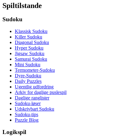
Spiltilstande
Sudoku
Klassisk Sudoku
Killer Sudoku
Diagonal Sudoku
Hyper Sudoku
Jigsaw Sudoku
Samurai Sudoku
Mini Sudoku
Termometer-Sudoku
Dyre-Sudoku
Daily Puzzles
Ugentlig udfordring
Arkiv for daglige puslespil
Daglige ranglister
Sudoku-løser
Udskrivbart Sudoku
Sudoku-tips
Puzzle Blog
Logikspil