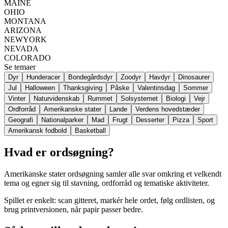
MAINE
OHIO
MONTANA
ARIZONA
NEWYORK
NEVADA
COLORADO
Se temaer
Dyr
Hunderacer
Bondegårdsdyr
Zoodyr
Havdyr
Dinosaurer
Jul
Halloween
Thanksgiving
Påske
Valentinsdag
Sommer
Vinter
Naturvidenskab
Rummet
Solsystemet
Biologi
Vejr
Ordforråd
Amerikanske stater
Lande
Verdens hovedstæder
Geografi
Nationalparker
Mad
Frugt
Desserter
Pizza
Sport
Amerikansk fodbold
Basketball
Hvad er ordsøgning?
Amerikanske stater ordsøgning samler alle svar omkring et velkendt
tema og egner sig til stavning, ordforråd og tematiske aktiviteter.
Spillet er enkelt: scan gitteret, markér hele ordet, følg ordlisten, og
brug printversionen, når papir passer bedre.