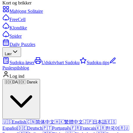
Kort og brikker
Mahjong Solitaire
FreeCell
Klondike
Spider
Daily Puzzles
Lær
Sudoku-løser
Udskrivbart Sudoku
Sudoku-tips
Puslespilsblog
Log ind
🇩🇰
DA
🇩🇰 Dansk
🇺🇸
English
🇨🇳
简体中文
🇭🇰
繁體中文
🇯🇵
日本語
🇪🇸
Español
🇩🇪
Deutsch
🇵🇹
Português
🇫🇷
Français
🇰🇷
한국어
🇷🇺