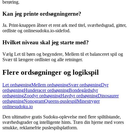
berøring.
Kan jeg printe ordsøgningerne?
Ja. Print-knappen åbner et rent ark med titel, sværhedsgrad, gitter,
ordliste og onlinesudoku.io-sidefod.
Hvilket niveau skal jeg starte med?
Vælg Let til børn og begyndere, Mellem til et balanceret spil og
Svær til længere ordlister og alle retninger.
Flere ordsøgninger og logikspil
Let ordsøgning
Mellem ordsøgning
Svær ordsøgning
Dyr
ordsøgning
Hunderacer ordsøgning
Bondegårdsdyr
ordsøgning
Zoodyr ordsøgning
Havdyr ordsøgning
Dinosaurer
ordsøgning
Nonogram
Queens-puslespil
Minestryger
onlinesudoku.io
Den ultimative gratis Sudoku-oplevelse med flere spiltilstande,
sværhedsgrader og intelligente hints. Træn din hjerne med vores
smukke, reklamefrie puslespilsplatform.