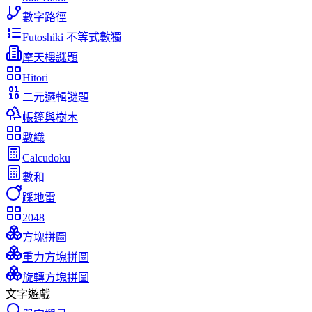
數字路徑
Futoshiki 不等式數獨
摩天樓謎題
Hitori
二元邏輯謎題
帳篷與樹木
數織
Calcudoku
數和
踩地雷
2048
方塊拼圖
重力方塊拼圖
旋轉方塊拼圖
文字遊戲