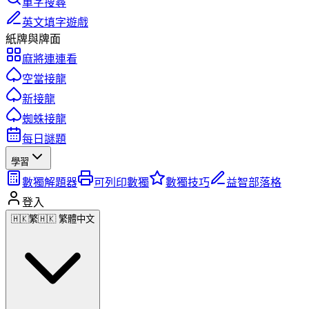
單字搜尋
英文填字遊戲
紙牌與牌面
麻將連連看
空當接龍
新接龍
蜘蛛接龍
每日謎題
學習
數獨解題器
可列印數獨
數獨技巧
益智部落格
登入
🇭🇰
繁
🇭🇰 繁體中文