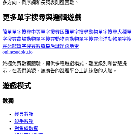
多方向、倒序詞和長詞表則選困難。
更多單字搜尋與邏輯遊戲
簡單單字搜尋
中等單字搜尋
困難單字搜尋
動物單字搜尋
犬種單
字搜尋
農場動物單字搜尋
動物園動物單字搜尋
海洋動物單字搜
尋
恐龍單字搜尋
數織
皇后謎題
踩地雷
onlinesudoku.io
終極免費數獨體驗，提供多種遊戲模式、難度級別和智慧提
示。在我們美觀、無廣告的謎題平台上訓練您的大腦。
遊戲模式
數獨
經典數獨
殺手數獨
對角線數獨