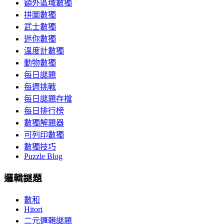
額外區域數獨
拼圖數獨
武士數獨
迷你數獨
溫度計數獨
動物數獨
每日謎題
每週挑戰
每日謎題存檔
每日排行榜
數獨解題器
可列印數獨
數獨技巧
Puzzle Blog
邏輯謎題
數和
Hitori
二元邏輯謎題