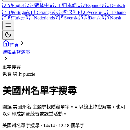
🇺🇸
English
🇨🇳
简体中文
🇯🇵
日本語
🇪🇸
Español
🇩🇪
Deutsch
🇵🇹
Português
🇫🇷
Français
🇰🇷
한국어
🇷🇺
Русский
🇮🇹
Italiano
🇹🇷
Türkçe
🇳🇱
Nederlands
🇸🇪
Svenska
🇩🇰
Dansk
🇳🇴
Norsk
首頁
邏輯益智遊戲
單字搜尋
免費 線上 puzzle
美國州名單字搜尋
圍繞 美國州名 主題尋找隱藏單字。可以線上拖曳解題，也可
以列印成詞彙練習或課堂活動。
美國州名單字搜尋 · 14x14 · 12-18 個單字