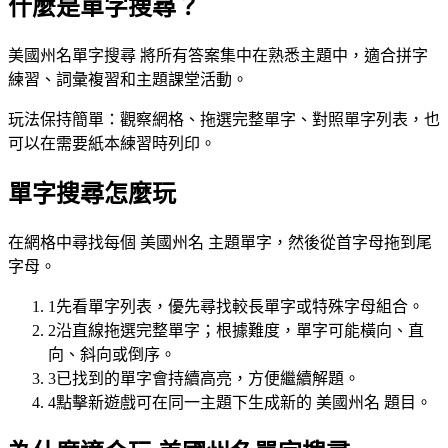
什麼是單字搜尋？
美國州名單字搜尋 將所有答案集中在熟悉主題中，適合拼字
練習、詞彙複習和主題課堂活動。
玩法保持簡單：觀察網格、拖選完整單字、對照單字列表，也
可以在需要紙本練習時列印。
單字搜尋怎麼玩
在網格中尋找每個 美國州名 主題單字，然後從首字母拖到尾
字母。
1
先看單字列表，優先尋找較長單字或特殊字母組合。
2
沿直線拖選完整單字；根據難度，單字可能橫向、直
向、斜向或倒序。
3
已找到的單字會持續高亮，方便繼續解題。
4
點擊新遊戲可在同一主題下生成新的 美國州名 題目。