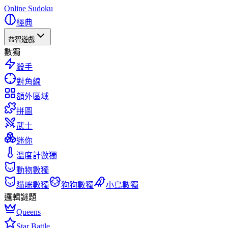
Online Sudoku
經典
益智遊戲
數獨
殺手
對角線
額外區域
拼圖
武士
迷你
溫度計數獨
動物數獨
貓咪數獨
狗狗數獨
小鳥數獨
邏輯謎題
Queens
Star Battle