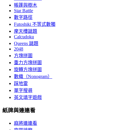
帳篷與樹木
Star Battle
數字路徑
Futoshiki 不等式數獨
摩天樓謎題
Calcudoku
Queens 謎題
2048
方塊拼圖
重力方塊拼圖
旋轉方塊拼圖
數織（Nonogram）
踩地雷
單字搜尋
英文填字遊戲
紙牌與連連看
麻將連連看