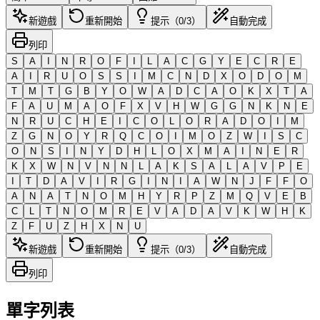
新遊戲
重新開始
提示（0/3）
自動完成
列印
S
A
I
N
R
O
F
I
L
A
C
G
Y
E
C
R
E
A
I
R
U
O
S
S
I
M
C
N
D
X
O
D
O
M
T
M
T
G
B
Y
O
W
A
D
C
A
O
K
X
T
A
F
A
U
M
A
O
F
X
V
H
W
G
G
N
K
N
E
N
R
U
C
H
E
I
C
O
L
O
R
A
D
O
I
M
Z
G
N
O
Y
R
Q
C
O
I
M
O
Z
W
I
S
C
O
N
S
I
N
Y
D
H
L
O
X
M
A
I
N
E
R
K
X
W
N
V
N
N
L
A
K
S
A
L
A
V
P
E
I
T
D
A
V
I
R
G
I
N
I
A
W
N
J
F
F
O
A
N
A
T
N
O
M
H
Y
R
P
Z
M
Q
V
E
B
C
L
T
N
O
M
R
E
V
A
D
A
V
K
W
H
K
Z
F
U
Z
H
X
N
U
新遊戲
重新開始
提示（0/3）
自動完成
列印
單字列表