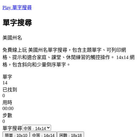
Play 單字搜尋
單字搜尋
美國州名
免費線上玩 美國州名單字搜尋，包含主題單字、可列印網
格、提示和適合家庭、課堂、休閒練習的觸控操作。
14x14 網
格，包含斜向和少量倒序單字。
單字
14
已找到
0
用時
00:00
步數
0
單字搜尋
簡單
·
10
x
10
中等
·
14
x
14
困難
·
18
x
18