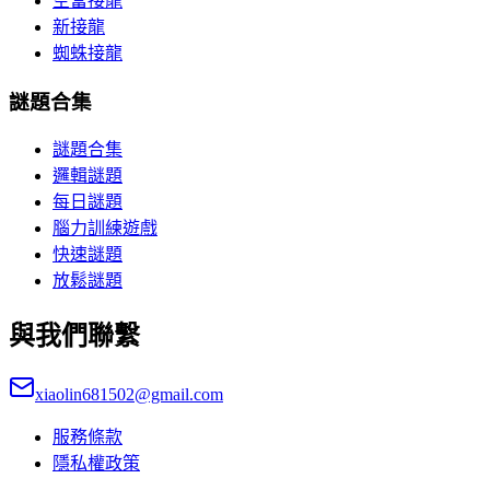
空當接龍
新接龍
蜘蛛接龍
謎題合集
謎題合集
邏輯謎題
每日謎題
腦力訓練遊戲
快速謎題
放鬆謎題
與我們聯繫
xiaolin681502@gmail.com
服務條款
隱私權政策