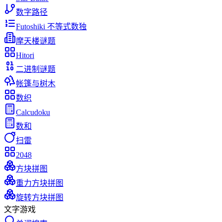
数字路径
Futoshiki 不等式数独
摩天楼谜题
Hitori
二进制谜题
帐篷与树木
数织
Calcudoku
数和
扫雷
2048
方块拼图
重力方块拼图
旋转方块拼图
文字游戏