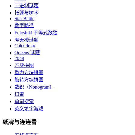
二进制谜题
帐篷与树木
Star Battle
数字路径
Futoshiki 不等式数独
摩天楼谜题
Calcudoku
Queens 谜题
2048
方块拼图
重力方块拼图
旋转方块拼图
数织（Nonogram）
扫雷
单词搜索
英文填字游戏
纸牌与连连看