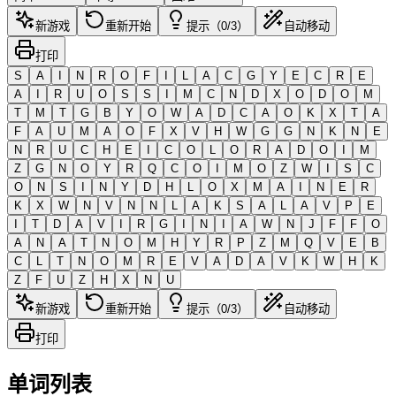
新游戏
重新开始
提示（0/3）
自动移动
打印
S
A
I
N
R
O
F
I
L
A
C
G
Y
E
C
R
E
A
I
R
U
O
S
S
I
M
C
N
D
X
O
D
O
M
T
M
T
G
B
Y
O
W
A
D
C
A
O
K
X
T
A
F
A
U
M
A
O
F
X
V
H
W
G
G
N
K
N
E
N
R
U
C
H
E
I
C
O
L
O
R
A
D
O
I
M
Z
G
N
O
Y
R
Q
C
O
I
M
O
Z
W
I
S
C
O
N
S
I
N
Y
D
H
L
O
X
M
A
I
N
E
R
K
X
W
N
V
N
N
L
A
K
S
A
L
A
V
P
E
I
T
D
A
V
I
R
G
I
N
I
A
W
N
J
F
F
O
A
N
A
T
N
O
M
H
Y
R
P
Z
M
Q
V
E
B
C
L
T
N
O
M
R
E
V
A
D
A
V
K
W
H
K
Z
F
U
Z
H
X
N
U
新游戏
重新开始
提示（0/3）
自动移动
打印
单词列表