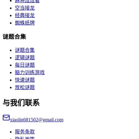
麻将连连看
空当接龙
经典接龙
蜘蛛纸牌
谜题合集
谜题合集
逻辑谜题
每日谜题
脑力训练游戏
快速谜题
放松谜题
与我们联系
xiaolin681502@gmail.com
服务条款