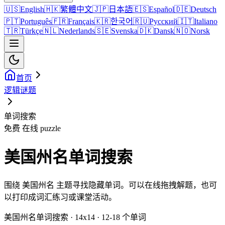
🇺🇸
English
🇭🇰
繁體中文
🇯🇵
日本語
🇪🇸
Español
🇩🇪
Deutsch
🇵🇹
Português
🇫🇷
Français
🇰🇷
한국어
🇷🇺
Русский
🇮🇹
Italiano
🇹🇷
Türkçe
🇳🇱
Nederlands
🇸🇪
Svenska
🇩🇰
Dansk
🇳🇴
Norsk
首页
逻辑谜题
单词搜索
免费 在线 puzzle
美国州名单词搜索
围绕 美国州名 主题寻找隐藏单词。可以在线拖拽解题，也可
以打印成词汇练习或课堂活动。
美国州名单词搜索 · 14x14 · 12-18 个单词