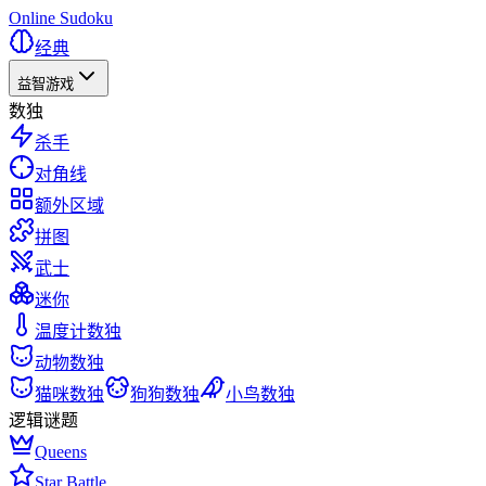
Online Sudoku
经典
益智游戏
数独
杀手
对角线
额外区域
拼图
武士
迷你
温度计数独
动物数独
猫咪数独
狗狗数独
小鸟数独
逻辑谜题
Queens
Star Battle