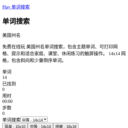
Play 单词搜索
单词搜索
美国州名
免费在线玩 美国州名单词搜索，包含主题单词、可打印网
格、提示和适合家庭、课堂、休闲练习的触屏操作。
14x14 网
格，包含斜向和少量倒序单词。
单词
14
已找到
0
用时
00:00
步数
0
单词搜索
简单
·
10
x
10
中等
·
14
x
14
困难
·
18
x
18