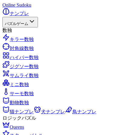
Online Sudoku
ナンプレ
パズルゲーム
数独
キラー数独
対角線数独
ハイパー数独
ジグソー数独
サムライ数独
ミニ数独
サーモ数独
動物数独
猫ナンプレ
犬ナンプレ
鳥ナンプレ
ロジックパズル
Queens