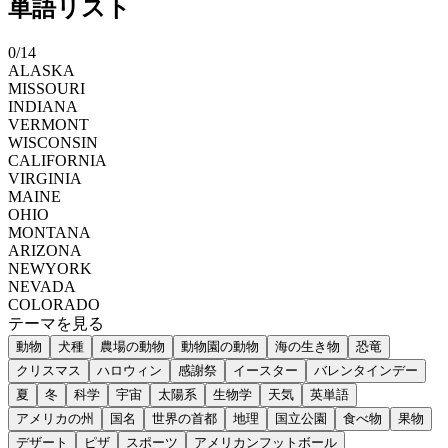
単語リスト
0
/
14
ALASKA
MISSOURI
INDIANA
VERMONT
WISCONSIN
CALIFORNIA
VIRGINIA
MAINE
OHIO
MONTANA
ARIZONA
NEWYORK
NEVADA
COLORADO
テーマを見る
動物
犬種
農場の動物
動物園の動物
海の生き物
恐竜
クリスマス
ハロウィン
感謝祭
イースター
バレンタインデー
夏
冬
科学
宇宙
太陽系
生物学
天気
英単語
アメリカの州
国名
世界の首都
地理
国立公園
食べ物
果物
デザート
ピザ
スポーツ
アメリカンフットボール