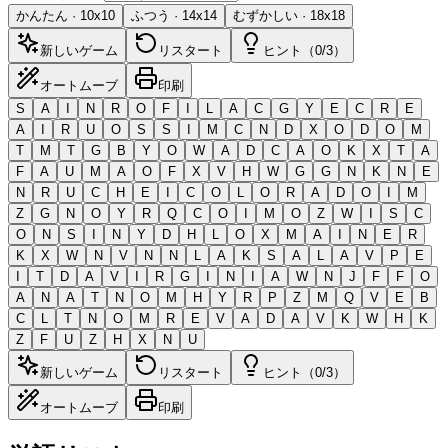
かんたん
·
10
x
10
ふつう
·
14
x
14
むずかしい
·
18
x
18
新しいゲーム
リスタート
ヒント（0/3）
オートムーブ
印刷
S
A
I
N
R
O
F
I
L
A
C
G
Y
E
C
R
E
A
I
R
U
O
S
S
I
M
C
N
D
X
O
D
O
M
T
M
T
G
B
Y
O
W
A
D
C
A
O
K
X
T
A
F
A
U
M
A
O
F
X
V
H
W
G
G
N
K
N
E
N
R
U
C
H
E
I
C
O
L
O
R
A
D
O
I
M
Z
G
N
O
Y
R
Q
C
O
I
M
O
Z
W
I
S
C
O
N
S
I
N
Y
D
H
L
O
X
M
A
I
N
E
R
K
X
W
N
V
N
N
L
A
K
S
A
L
A
V
P
E
I
T
D
A
V
I
R
G
I
N
I
A
W
N
J
F
F
O
A
N
A
T
N
O
M
H
Y
R
P
Z
M
Q
V
E
B
C
L
T
N
O
M
R
E
V
A
D
A
V
K
W
H
K
Z
F
U
Z
H
X
N
U
新しいゲーム
リスタート
ヒント（0/3）
オートムーブ
印刷