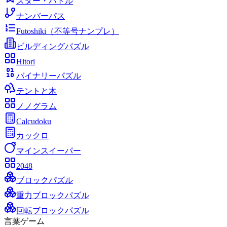
スター・バトル
ナンバーパス
Futoshiki（不等号ナンプレ）
ビルディングパズル
Hitori
バイナリーパズル
テントと木
ノノグラム
Calcudoku
カックロ
マインスイーパー
2048
ブロックパズル
重力ブロックパズル
回転ブロックパズル
言葉ゲーム