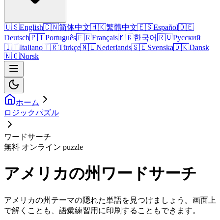
🇺🇸
English
🇨🇳
简体中文
🇭🇰
繁體中文
🇪🇸
Español
🇩🇪
Deutsch
🇵🇹
Português
🇫🇷
Français
🇰🇷
한국어
🇷🇺
Русский
🇮🇹
Italiano
🇹🇷
Türkçe
🇳🇱
Nederlands
🇸🇪
Svenska
🇩🇰
Dansk
🇳🇴
Norsk
ホーム
ロジックパズル
ワードサーチ
無料 オンライン puzzle
アメリカの州ワードサーチ
アメリカの州テーマの隠れた単語を見つけましょう。画面上
で解くことも、語彙練習用に印刷することもできます。