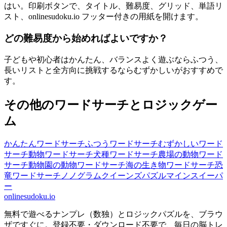
はい。印刷ボタンで、タイトル、難易度、グリッド、単語リ
スト、onlinesudoku.io フッター付きの用紙を開けます。
どの難易度から始めればよいですか？
子どもや初心者はかんたん、バランスよく遊ぶならふつう、
長いリストと全方向に挑戦するならむずかしいがおすすめで
す。
その他のワードサーチとロジックゲー
ム
かんたんワードサーチ
ふつうワードサーチ
むずかしいワード
サーチ
動物ワードサーチ
犬種ワードサーチ
農場の動物ワード
サーチ
動物園の動物ワードサーチ
海の生き物ワードサーチ
恐
竜ワードサーチ
ノノグラム
クイーンズパズル
マインスイーパ
ー
onlinesudoku.io
無料で遊べるナンプレ（数独）とロジックパズルを、ブラウ
ザですぐに。登録不要・ダウンロード不要で、毎日の脳トレ