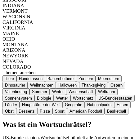
INDIANA
VERMONT
WISCONSIN
CALIFORNIA
VIRGINIA
MAINE
OHIO
MONTANA
ARIZONA
NEWYORK
NEVADA
COLORADO
Themen ansehen
Tiere
Hunderassen
Bauernhoftiere
Zootiere
Meerestiere
Dinosaurier
Weihnachten
Halloween
Thanksgiving
Ostern
Valentinstag
Sommer
Winter
Wissenschaft
Weltraum
Sonnensystem
Biologie
Wetter
Wortschatz
US-Bundesstaaten
Länder
Hauptstädte der Welt
Geografie
Nationalparks
Essen
Obst
Desserts
Pizza
Sport
American Football
Basketball
Was ist ein Wortsuchrätsel?
US-Bundesstaaten-Wortsuchrätsel bündelt alle Antworten in einem