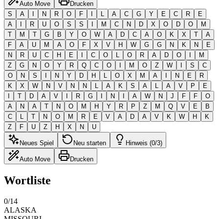
Auto Move
Drucken
S
A
I
N
R
O
F
I
L
A
C
G
Y
E
C
R
E
A
I
R
U
O
S
S
I
M
C
N
D
X
O
D
O
M
T
M
T
G
B
Y
O
W
A
D
C
A
O
K
X
T
A
F
A
U
M
A
O
F
X
V
H
W
G
G
N
K
N
E
N
R
U
C
H
E
I
C
O
L
O
R
A
D
O
I
M
Z
G
N
O
Y
R
Q
C
O
I
M
O
Z
W
I
S
C
O
N
S
I
N
Y
D
H
L
O
X
M
A
I
N
E
R
K
X
W
N
V
N
N
L
A
K
S
A
L
A
V
P
E
I
T
D
A
V
I
R
G
I
N
I
A
W
N
J
F
F
O
A
N
A
T
N
O
M
H
Y
R
P
Z
M
Q
V
E
B
C
L
T
N
O
M
R
E
V
A
D
A
V
K
W
H
K
Z
F
U
Z
H
X
N
U
Neues Spiel
Neu starten
Hinweis (0/3)
Auto Move
Drucken
Wortliste
0
/
14
ALASKA
MISSOURI