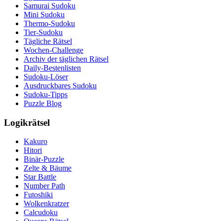
Samurai Sudoku
Mini Sudoku
Thermo-Sudoku
Tier-Sudoku
Tägliche Rätsel
Wochen-Challenge
Archiv der täglichen Rätsel
Daily-Bestenlisten
Sudoku-Löser
Ausdruckbares Sudoku
Sudoku-Tipps
Puzzle Blog
Logikrätsel
Kakuro
Hitori
Binär-Puzzle
Zelte & Bäume
Star Battle
Number Path
Futoshiki
Wolkenkratzer
Calcudoku