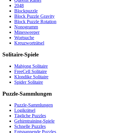
Queens Rätsel
2048
Blockpuzzle
Block Puzzle Gravity
Block Puzzle Rotation
Nonogramm
Minesweeper
Wortsuche
Kreuzworträtsel
Solitaire-Spiele
Mahjong Solitaire
FreeCell Solitaire
Klondike Solitaire
Spider Solitaire
Puzzle-Sammlungen
Puzzle-Sammlungen
Logikrätsel
Tägliche Puzzles
Gehirntraining-Spiele
Schnelle Puzzles
Entspannende Puzzles