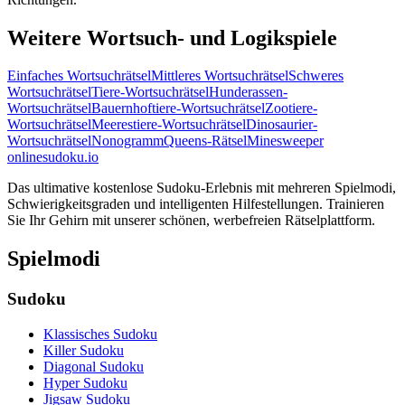
Weitere Wortsuch- und Logikspiele
Einfaches Wortsuchrätsel
Mittleres Wortsuchrätsel
Schweres
Wortsuchrätsel
Tiere-Wortsuchrätsel
Hunderassen-
Wortsuchrätsel
Bauernhoftiere-Wortsuchrätsel
Zootiere-
Wortsuchrätsel
Meerestiere-Wortsuchrätsel
Dinosaurier-
Wortsuchrätsel
Nonogramm
Queens-Rätsel
Minesweeper
onlinesudoku.io
Das ultimative kostenlose Sudoku-Erlebnis mit mehreren Spielmodi,
Schwierigkeitsgraden und intelligenten Hilfestellungen. Trainieren
Sie Ihr Gehirn mit unserer schönen, werbefreien Rätselplattform.
Spielmodi
Sudoku
Klassisches Sudoku
Killer Sudoku
Diagonal Sudoku
Hyper Sudoku
Jigsaw Sudoku