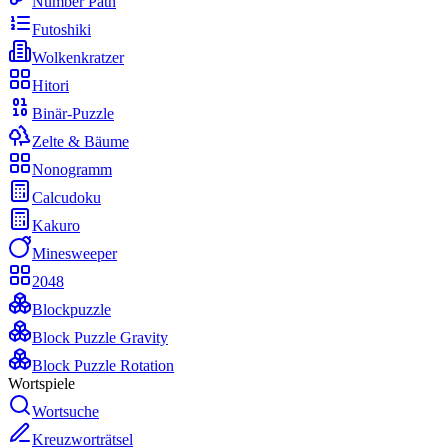
Number Path
Futoshiki
Wolkenkratzer
Hitori
Binär-Puzzle
Zelte & Bäume
Nonogramm
Calcudoku
Kakuro
Minesweeper
2048
Blockpuzzle
Block Puzzle Gravity
Block Puzzle Rotation
Wortspiele
Wortsuche
Kreuzworträtsel