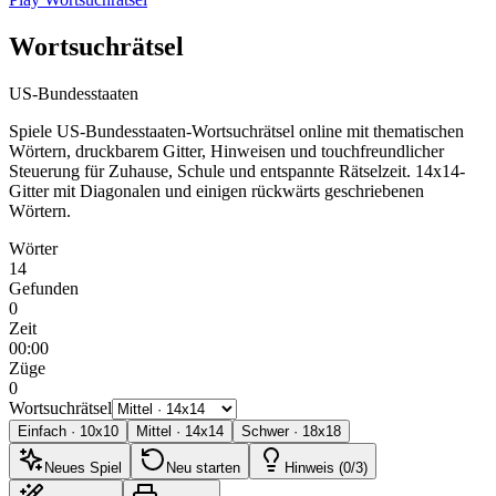
Wortsuchrätsel
US-Bundesstaaten
Spiele US-Bundesstaaten-Wortsuchrätsel online mit thematischen
Wörtern, druckbarem Gitter, Hinweisen und touchfreundlicher
Steuerung für Zuhause, Schule und entspannte Rätselzeit.
14x14-
Gitter mit Diagonalen und einigen rückwärts geschriebenen
Wörtern.
Wörter
14
Gefunden
0
Zeit
00:00
Züge
0
Wortsuchrätsel
Einfach
·
10
x
10
Mittel
·
14
x
14
Schwer
·
18
x
18
Neues Spiel
Neu starten
Hinweis (0/3)