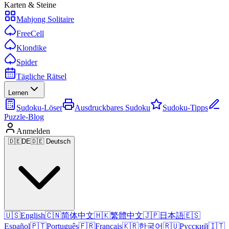
Karten & Steine
Mahjong Solitaire
FreeCell
Klondike
Spider
Tägliche Rätsel
Lernen
Sudoku-Löser
Ausdruckbares Sudoku
Sudoku-Tipps
Puzzle-Blog
Anmelden
🇩🇪
DE
🇩🇪 Deutsch
🇺🇸
English
🇨🇳
简体中文
🇭🇰
繁體中文
🇯🇵
日本語
🇪🇸
Español
🇵🇹
Português
🇫🇷
Français
🇰🇷
한국어
🇷🇺
Русский
🇮🇹