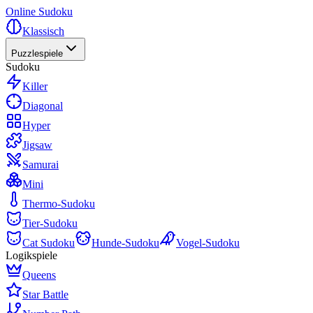
Online Sudoku
Klassisch
Puzzlespiele
Sudoku
Killer
Diagonal
Hyper
Jigsaw
Samurai
Mini
Thermo-Sudoku
Tier-Sudoku
Cat Sudoku
Hunde-Sudoku
Vogel-Sudoku
Logikspiele
Queens
Star Battle