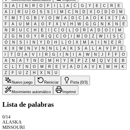
S
A
I
N
R
O
F
I
L
A
C
G
Y
E
C
R
E
A
I
R
U
O
S
S
I
M
C
N
D
X
O
D
O
M
T
M
T
G
B
Y
O
W
A
D
C
A
O
K
X
T
A
F
A
U
M
A
O
F
X
V
H
W
G
G
N
K
N
E
N
R
U
C
H
E
I
C
O
L
O
R
A
D
O
I
M
Z
G
N
O
Y
R
Q
C
O
I
M
O
Z
W
I
S
C
O
N
S
I
N
Y
D
H
L
O
X
M
A
I
N
E
R
K
X
W
N
V
N
N
L
A
K
S
A
L
A
V
P
E
I
T
D
A
V
I
R
G
I
N
I
A
W
N
J
F
F
O
A
N
A
T
N
O
M
H
Y
R
P
Z
M
Q
V
E
B
C
L
T
N
O
M
R
E
V
A
D
A
V
K
W
H
K
Z
F
U
Z
H
X
N
U
Nuevo juego
Reiniciar
Pista (0/3)
Movimiento automático
Imprimir
Lista de palabras
0
/
14
ALASKA
MISSOURI