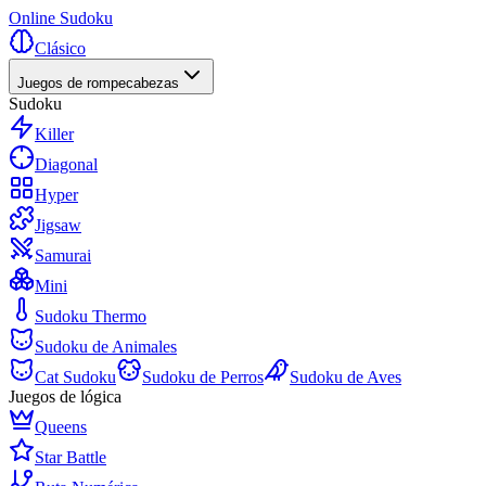
Online Sudoku
Clásico
Juegos de rompecabezas
Sudoku
Killer
Diagonal
Hyper
Jigsaw
Samurai
Mini
Sudoku Thermo
Sudoku de Animales
Cat Sudoku
Sudoku de Perros
Sudoku de Aves
Juegos de lógica
Queens
Star Battle