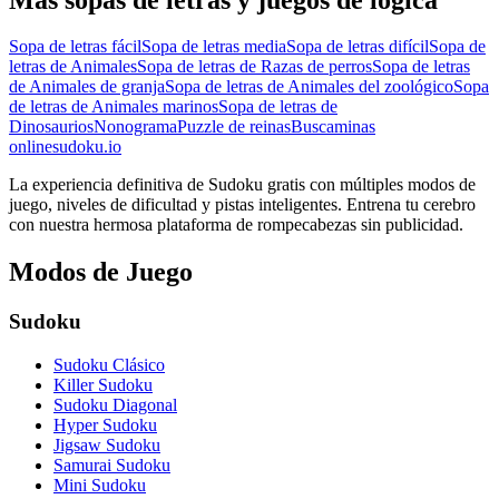
Sopa de letras fácil
Sopa de letras media
Sopa de letras difícil
Sopa de
letras de Animales
Sopa de letras de Razas de perros
Sopa de letras
de Animales de granja
Sopa de letras de Animales del zoológico
Sopa
de letras de Animales marinos
Sopa de letras de
Dinosaurios
Nonograma
Puzzle de reinas
Buscaminas
onlinesudoku.io
La experiencia definitiva de Sudoku gratis con múltiples modos de
juego, niveles de dificultad y pistas inteligentes. Entrena tu cerebro
con nuestra hermosa plataforma de rompecabezas sin publicidad.
Modos de Juego
Sudoku
Sudoku Clásico
Killer Sudoku
Sudoku Diagonal
Hyper Sudoku
Jigsaw Sudoku
Samurai Sudoku
Mini Sudoku