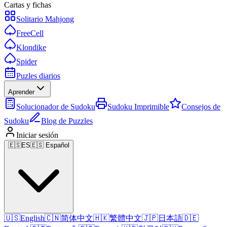
Cartas y fichas
Solitario Mahjong
FreeCell
Klondike
Spider
Puzles diarios
Aprender
Solucionador de Sudoku
Sudoku Imprimible
Consejos de
Sudoku
Blog de Puzzles
Iniciar sesión
🇪🇸
ES
🇪🇸 Español
🇺🇸
English
🇨🇳
简体中文
🇭🇰
繁體中文
🇯🇵
日本語
🇩🇪