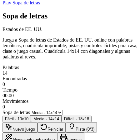
Play Sopa de letras
Sopa de letras
Estados de EE. UU.
Juega a Sopa de letras de Estados de EE. UU. online con palabras
temáticas, cuadrícula imprimible, pistas y controles táctiles para casa,
clase o juego casual.
Cuadrícula 14x14 con diagonales y algunas
palabras al revés.
Palabras
14
Encontradas
0
Tiempo
00:00
Movimientos
0
Sopa de letras
Fácil
·
10
x
10
Media
·
14
x
14
Difícil
·
18
x
18
Nuevo juego
Reiniciar
Pista (0/3)
Movimiento automático
Imprimir