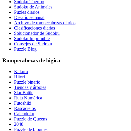
Sudoku Thermo
Sudoku de Animales
Puzles diarios
Desafío semanal
Archivo de rompecabezas diarios
Clasificaciones diarias
Solucionador de Sudoku
Sudoku Imprimible
Consejos de Sudoku
Puzzle Blog
Rompecabezas de lógica
Kakuro
Hitori
Puzzle binario
Tiendas y árboles
Star Battle
Ruta Numérica
Futoshiki
Rascacielos
Calcudoku
Puzzle de Queens
2048
Puzzle de bloques