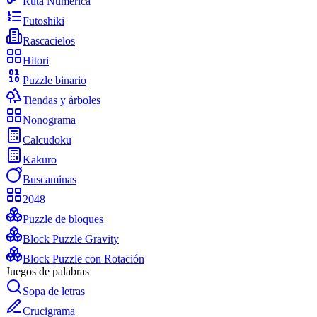
Ruta Numérica
Futoshiki
Rascacielos
Hitori
Puzzle binario
Tiendas y árboles
Nonograma
Calcudoku
Kakuro
Buscaminas
2048
Puzzle de bloques
Block Puzzle Gravity
Block Puzzle con Rotación
Juegos de palabras
Sopa de letras
Crucigrama