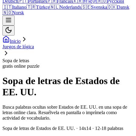
Deutsch
🇵🇹
Português
🇫🇷
Français
🇰🇷
한국어
🇷🇺
Русский
🇮🇹
Italiano
🇹🇷
Türkçe
🇳🇱
Nederlands
🇸🇪
Svenska
🇩🇰
Dansk
🇳🇴
Norsk
Inicio
Juegos de lógica
Sopa de letras
gratis online puzzle
Sopa de letras de Estados de
EE. UU.
Busca palabras ocultas sobre Estados de EE. UU. en una sopa de
letras online clara. Resuélvela en pantalla o imprímela como
actividad de vocabulario.
Sopa de letras de Estados de EE. UU. · 14x14 · 12-18 palabras