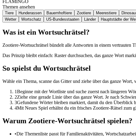
FLAMINGO
Themen ansehen
Tiere
Hunderassen
Bauernhoftiere
Zootiere
Meerestiere
Dinosaur
Wetter
Wortschatz
US-Bundesstaaten
Länder
Hauptstädte der Wel
Was ist ein Wortsuchrätsel?
Zootiere-Wortsuchrätsel bündelt alle Antworten in einem vertrauten 
Das Prinzip bleibt einfach: Raster durchsuchen, das ganze Wort marki
So spielst du Wortsuchrätsel
Wähle ein Thema, scanne das Gitter und ziehe über das ganze Wort, 
1
Beginne mit der Wortliste und suche zuerst nach längeren W
2
Ziehe eine gerade Linie über das ganze Wort. Je nach Schwier
3
Gefundene Wörter bleiben markiert, damit du den Überblick be
4
Mit Neues Spiel erhältst du ein frisches Zootiere-Rätsel zum 
Warum Zootiere-Wortsuchrätsel spielen?
•
Die Themenliste passt für Familienaktivitäten, Wortschatzarbei