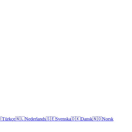

Türkçe
🇳🇱
Nederlands
🇸🇪
Svenska
🇩🇰
Dansk
🇳🇴
Norsk