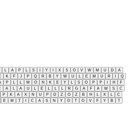
L
A
P
L
S
I
Y
I
X
S
O
V
W
M
U
D
A
E
K
F
J
P
Q
R
B
Y
W
U
L
E
M
U
R
I
Q
A
P
L
L
M
O
N
K
E
Y
L
S
O
P
P
I
H
F
E
A
L
A
U
L
E
L
L
L
R
G
A
F
A
W
S
C
P
K
A
X
N
U
P
D
Z
O
Z
B
H
L
X
L
C
E
M
T
I
C
A
S
N
Y
D
T
O
V
F
Y
B
T