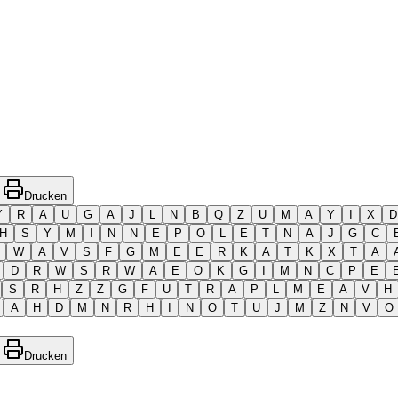
Drucken
Y
R
A
U
G
A
J
L
N
B
Q
Z
U
M
A
Y
I
X
D
H
S
Y
M
I
N
N
E
P
O
L
E
T
N
A
J
G
C
W
A
V
S
F
G
M
E
E
R
K
A
T
K
X
T
A
D
R
W
S
R
W
A
E
O
K
G
I
M
N
C
P
E
S
R
H
Z
Z
G
F
U
T
R
A
P
L
M
E
A
V
H
A
H
D
M
N
R
H
I
N
O
T
U
J
M
Z
N
V
O
Drucken