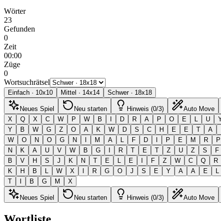
Wörter
23
Gefunden
0
Zeit
00:00
Züge
0
Wortsuchrätsel
Einfach
·
10
x
10
Mittel
·
14
x
14
Schwer
·
18
x
18
Neues Spiel
Neu starten
Hinweis (0/3)
Auto Move
X
Q
X
C
W
P
W
B
I
D
R
A
P
O
E
L
U
Y
B
W
G
Z
O
A
K
W
D
S
C
H
E
E
T
A
W
O
N
O
G
N
I
M
A
L
F
D
I
P
E
M
R
P
N
K
A
U
V
W
B
G
I
R
T
E
T
Z
U
Z
S
F
B
V
H
S
J
K
N
T
E
L
E
I
F
Z
W
C
Q
R
K
H
B
L
W
X
I
R
G
O
J
S
E
Y
A
A
E
L
T
I
B
G
M
X
Neues Spiel
Neu starten
Hinweis (0/3)
Auto Move
Wortliste