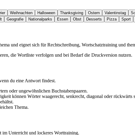
ier
Weihnachten
Halloween
Thanksgiving
Ostern
Valentinstag
S
t
Geografie
Nationalparks
Essen
Obst
Desserts
Pizza
Sport
Thema und eignet sich für Rechtschreibung, Wortschatztraining und th
eren, die Wortliste verfolgen und bei Bedarf die Druckversion nutzen.
wenn du eine Antwort findest.
örtern oder ungewöhnlichen Buchstabenpaaren.
igkeit können Wörter waagerecht, senkrecht, diagonal oder rückwärts s
hältst.
gleichen Thema.
t im Unterricht und lockeres Worttraining.