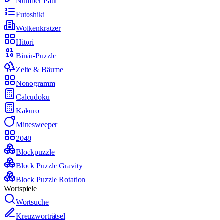
Number Path
Futoshiki
Wolkenkratzer
Hitori
Binär-Puzzle
Zelte & Bäume
Nonogramm
Calcudoku
Kakuro
Minesweeper
2048
Blockpuzzle
Block Puzzle Gravity
Block Puzzle Rotation
Wortspiele
Wortsuche
Kreuzworträtsel