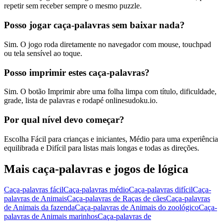
repetir sem receber sempre o mesmo puzzle.
Posso jogar caça-palavras sem baixar nada?
Sim. O jogo roda diretamente no navegador com mouse, touchpad
ou tela sensível ao toque.
Posso imprimir estes caça-palavras?
Sim. O botão Imprimir abre uma folha limpa com título, dificuldade,
grade, lista de palavras e rodapé onlinesudoku.io.
Por qual nível devo começar?
Escolha Fácil para crianças e iniciantes, Médio para uma experiência
equilibrada e Difícil para listas mais longas e todas as direções.
Mais caça-palavras e jogos de lógica
Caça-palavras fácil
Caça-palavras médio
Caça-palavras difícil
Caça-
palavras de Animais
Caça-palavras de Raças de cães
Caça-palavras
de Animais da fazenda
Caça-palavras de Animais do zoológico
Caça-
palavras de Animais marinhos
Caça-palavras de