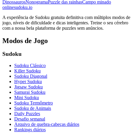
Dinossauros
Nonograma
Puzzle das rainhas
Campo minado
onlinesudoku.io
A experiência de Sudoku gratuita definitiva com múltiplos modos de
jogo, níveis de dificuldade e dicas inteligentes. Treine o seu cérebro
com a nossa bela plataforma de puzzles sem anúncios.
Modos de Jogo
Sudoku
Sudoku Clássico
Killer Sudoku
Sudoku Diagonal
Hyper Sudoku
Jigsaw Sudoku
Samurai Sudoku
Mini Sudoku
Sudoku Termômetro
Sudoku de Animais
Daily Puzzles
Desafio semanal
Arquivo de quebra-cabeças diários
Rankings diários