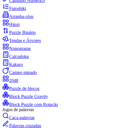
Caminho Numérico
Futoshiki
Arranha-céus
Hitori
Puzzle Binário
Tendas e Árvores
Nonograma
Calcudoku
Kakuro
Campo minado
2048
Puzzle de blocos
Block Puzzle Gravity
Block Puzzle com Rotação
Jogos de palavras
Caça-palavras
Palavras cruzadas