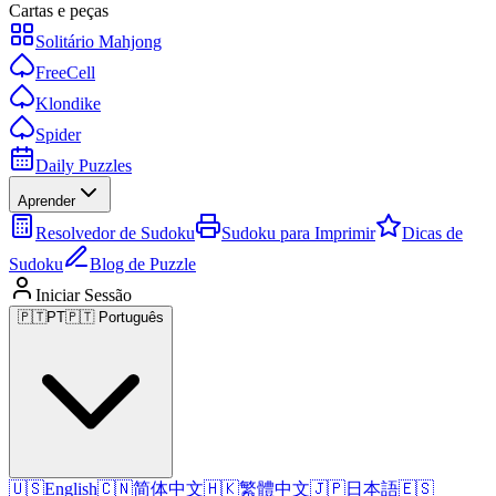
Cartas e peças
Solitário Mahjong
FreeCell
Klondike
Spider
Daily Puzzles
Aprender
Resolvedor de Sudoku
Sudoku para Imprimir
Dicas de
Sudoku
Blog de Puzzle
Iniciar Sessão
🇵🇹
PT
🇵🇹 Português
🇺🇸
English
🇨🇳
简体中文
🇭🇰
繁體中文
🇯🇵
日本語
🇪🇸