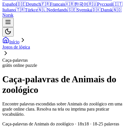
Español
🇩🇪
Deutsch
🇫🇷
Français
🇰🇷
한국어
🇷🇺
Русский
🇮🇹
Italiano
🇹🇷
Türkçe
🇳🇱
Nederlands
🇸🇪
Svenska
🇩🇰
Dansk
🇳🇴
Norsk
Início
Jogos de lógica
Caça-palavras
grátis online puzzle
Caça-palavras de Animais do
zoológico
Encontre palavras escondidas sobre Animais do zoológico em uma
grade online clara. Resolva na tela ou imprima para praticar
vocabulário.
Caça-palavras de Animais do zoológico · 18x18 · 18-25 palavras