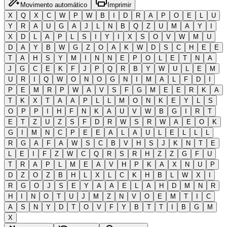
Movimento automático
Imprimir
X
Q
X
C
W
P
W
B
I
D
R
A
P
O
E
L
U
Y
R
A
U
G
A
J
L
N
B
Q
Z
U
M
A
Y
I
X
D
L
A
P
L
S
I
Y
I
X
S
O
V
W
M
U
D
A
Y
B
W
G
Z
O
A
K
W
D
S
C
H
E
E
T
A
H
S
Y
M
I
N
N
E
P
O
L
E
T
N
A
J
G
C
E
K
F
J
P
Q
R
B
Y
W
U
L
E
M
U
R
I
Q
W
O
N
O
G
N
I
M
A
L
F
D
I
P
E
M
R
P
W
A
V
S
F
G
M
E
E
R
K
A
T
K
X
T
A
A
P
L
L
M
O
N
K
E
Y
L
S
O
P
P
I
H
F
N
K
A
U
V
W
B
G
I
R
T
E
T
Z
U
Z
S
F
D
R
W
S
R
W
A
E
O
K
G
I
M
N
C
P
E
E
A
L
A
U
L
E
L
L
L
R
G
A
F
A
W
S
C
B
V
H
S
J
K
N
T
E
L
E
I
F
Z
W
C
Q
R
S
R
H
Z
Z
G
F
U
T
R
A
P
L
M
E
A
V
H
P
K
A
X
N
U
P
D
Z
O
Z
B
H
L
X
L
C
K
H
B
L
W
X
I
R
G
O
J
S
E
Y
A
A
E
L
A
H
D
M
N
R
H
I
N
O
T
U
J
M
Z
N
V
O
E
M
T
I
C
A
S
N
Y
D
T
O
V
F
Y
B
T
T
I
B
G
M
X