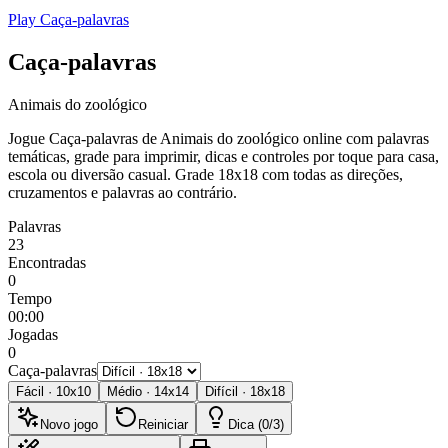
Play Caça-palavras
Caça-palavras
Animais do zoológico
Jogue Caça-palavras de Animais do zoológico online com palavras
temáticas, grade para imprimir, dicas e controles por toque para casa,
escola ou diversão casual.
Grade 18x18 com todas as direções,
cruzamentos e palavras ao contrário.
Palavras
23
Encontradas
0
Tempo
00:00
Jogadas
0
Caça-palavras
Fácil
·
10
x
10
Médio
·
14
x
14
Difícil
·
18
x
18
Novo jogo
Reiniciar
Dica (0/3)