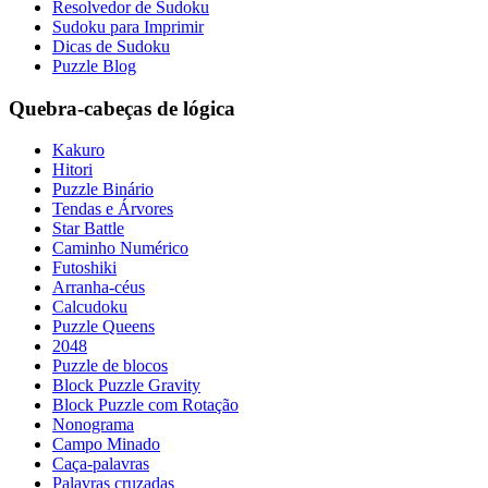
Resolvedor de Sudoku
Sudoku para Imprimir
Dicas de Sudoku
Puzzle Blog
Quebra-cabeças de lógica
Kakuro
Hitori
Puzzle Binário
Tendas e Árvores
Star Battle
Caminho Numérico
Futoshiki
Arranha-céus
Calcudoku
Puzzle Queens
2048
Puzzle de blocos
Block Puzzle Gravity
Block Puzzle com Rotação
Nonograma
Campo Minado
Caça-palavras
Palavras cruzadas