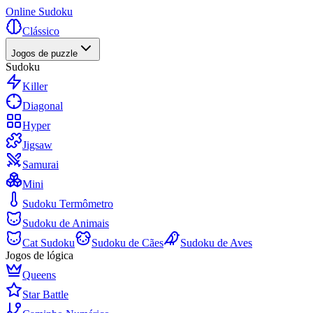
Online Sudoku
Clássico
Jogos de puzzle
Sudoku
Killer
Diagonal
Hyper
Jigsaw
Samurai
Mini
Sudoku Termômetro
Sudoku de Animais
Cat Sudoku
Sudoku de Cães
Sudoku de Aves
Jogos de lógica
Queens
Star Battle