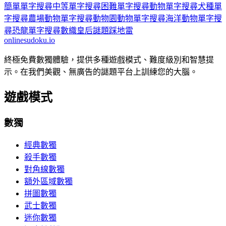
簡單單字搜尋
中等單字搜尋
困難單字搜尋
動物單字搜尋
犬種單
字搜尋
農場動物單字搜尋
動物園動物單字搜尋
海洋動物單字搜
尋
恐龍單字搜尋
數織
皇后謎題
踩地雷
onlinesudoku.io
終極免費數獨體驗，提供多種遊戲模式、難度級別和智慧提
示。在我們美觀、無廣告的謎題平台上訓練您的大腦。
遊戲模式
數獨
經典數獨
殺手數獨
對角線數獨
額外區域數獨
拼圖數獨
武士數獨
迷你數獨