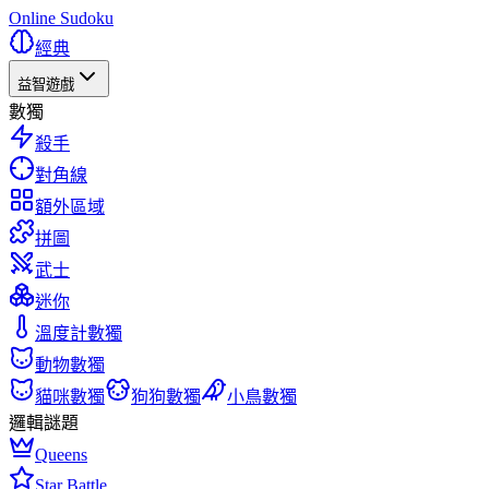
Online Sudoku
經典
益智遊戲
數獨
殺手
對角線
額外區域
拼圖
武士
迷你
溫度計數獨
動物數獨
貓咪數獨
狗狗數獨
小鳥數獨
邏輯謎題
Queens
Star Battle