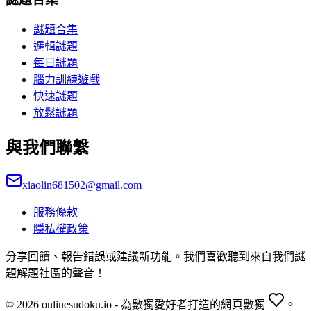
謎題合集
邏輯謎題
每日謎題
腦力訓練遊戲
快速謎題
放鬆謎題
與我們聯繫
xiaolin681502@gmail.com
服務條款
隱私權政策
分享回饋、報告錯誤或建議新功能。我們喜歡聽到來自我們謎
題解題社區的聲音！
© 2026 onlinesudoku.io - 為數獨愛好者打造的網頁數獨
。