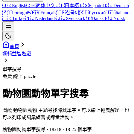
🇺🇸
English
🇨🇳
简体中文
🇯🇵
日本語
🇪🇸
Español
🇩🇪
Deutsch
🇵🇹
Português
🇫🇷
Français
🇰🇷
한국어
🇷🇺
Русский
🇮🇹
Italiano
🇹🇷
Türkçe
🇳🇱
Nederlands
🇸🇪
Svenska
🇩🇰
Dansk
🇳🇴
Norsk
首頁
邏輯益智遊戲
單字搜尋
免費 線上 puzzle
動物園動物單字搜尋
圍繞 動物園動物 主題尋找隱藏單字。可以線上拖曳解題，也
可以列印成詞彙練習或課堂活動。
動物園動物單字搜尋 · 18x18 · 18-25 個單字