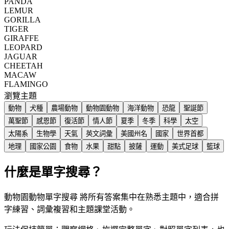
PANDA
LEMUR
GORILLA
TIGER
GIRAFFE
LEOPARD
JAGUAR
CHEETAH
MACAW
FLAMINGO
瀏覽主題
動物
犬種
農場動物
動物園動物
海洋動物
恐龍
聖誕節
萬聖節
感恩節
復活節
情人節
夏季
冬季
科學
太空
太陽系
生物學
天氣
英文詞彙
美國州名
國家
世界首都
地理
國家公園
食物
水果
甜點
披薩
運動
美式足球
籃球
什麼是單字搜尋？
動物園動物單字搜尋 將所有答案集中在熟悉主題中，適合拼
字練習、詞彙複習和主題課堂活動。