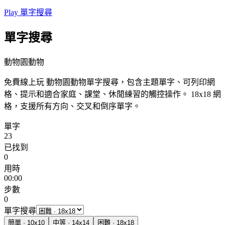
Play 單字搜尋
單字搜尋
動物園動物
免費線上玩 動物園動物單字搜尋，包含主題單字、可列印網
格、提示和適合家庭、課堂、休閒練習的觸控操作。
18x18 網
格，支援所有方向、交叉和倒序單字。
單字
23
已找到
0
用時
00:00
步數
0
單字搜尋
簡單
·
10
x
10
中等
·
14
x
14
困難
·
18
x
18