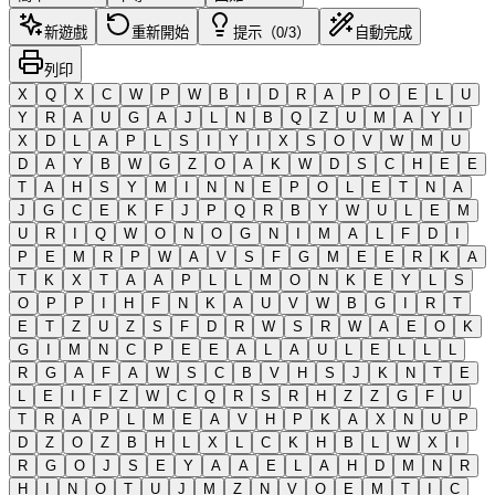
新遊戲
重新開始
提示（0/3）
自動完成
列印
X
Q
X
C
W
P
W
B
I
D
R
A
P
O
E
L
U
Y
R
A
U
G
A
J
L
N
B
Q
Z
U
M
A
Y
I
X
D
L
A
P
L
S
I
Y
I
X
S
O
V
W
M
U
D
A
Y
B
W
G
Z
O
A
K
W
D
S
C
H
E
E
T
A
H
S
Y
M
I
N
N
E
P
O
L
E
T
N
A
J
G
C
E
K
F
J
P
Q
R
B
Y
W
U
L
E
M
U
R
I
Q
W
O
N
O
G
N
I
M
A
L
F
D
I
P
E
M
R
P
W
A
V
S
F
G
M
E
E
R
K
A
T
K
X
T
A
A
P
L
L
M
O
N
K
E
Y
L
S
O
P
P
I
H
F
N
K
A
U
V
W
B
G
I
R
T
E
T
Z
U
Z
S
F
D
R
W
S
R
W
A
E
O
K
G
I
M
N
C
P
E
E
A
L
A
U
L
E
L
L
L
R
G
A
F
A
W
S
C
B
V
H
S
J
K
N
T
E
L
E
I
F
Z
W
C
Q
R
S
R
H
Z
Z
G
F
U
T
R
A
P
L
M
E
A
V
H
P
K
A
X
N
U
P
D
Z
O
Z
B
H
L
X
L
C
K
H
B
L
W
X
I
R
G
O
J
S
E
Y
A
A
E
L
A
H
D
M
N
R
H
I
N
O
T
U
J
M
Z
N
V
O
E
M
T
I
C