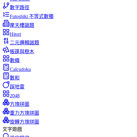
數字路徑
Futoshiki 不等式數獨
摩天樓謎題
Hitori
二元邏輯謎題
帳篷與樹木
數織
Calcudoku
數和
踩地雷
2048
方塊拼圖
重力方塊拼圖
旋轉方塊拼圖
文字遊戲