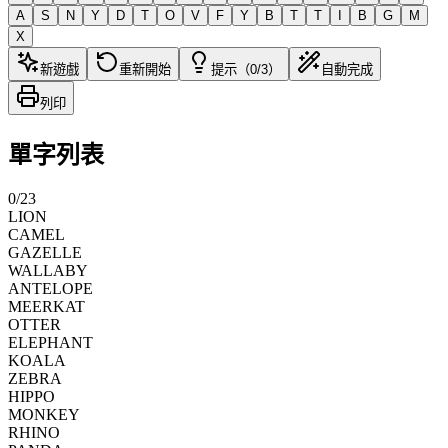
A
S
N
Y
D
T
O
V
F
Y
B
T
T
I
B
G
M
X
新遊戲
重新開始
提示（0/3）
自動完成
列印
單字列表
0
/
23
LION
CAMEL
GAZELLE
WALLABY
ANTELOPE
MEERKAT
OTTER
ELEPHANT
KOALA
ZEBRA
HIPPO
MONKEY
RHINO