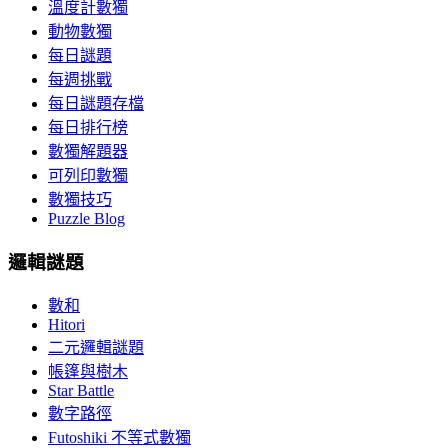
溫度計數獨
動物數獨
每日謎題
每週挑戰
每日謎題存檔
每日排行榜
數獨解題器
可列印數獨
數獨技巧
Puzzle Blog
邏輯謎題
數和
Hitori
二元邏輯謎題
帳篷與樹木
Star Battle
數字路徑
Futoshiki 不等式數獨