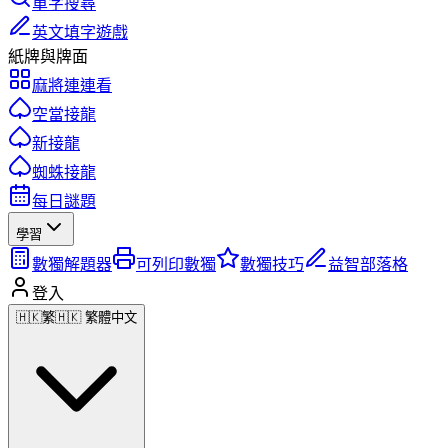
單字搜尋
英文填字遊戲
紙牌與牌面
麻將連連看
空當接龍
新接龍
蜘蛛接龍
每日謎題
學習
數獨解題器
可列印數獨
數獨技巧
益智部落格
登入
🇭🇰
繁
🇭🇰 繁體中文