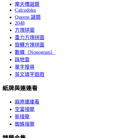
摩天樓謎題
Calcudoku
Queens 謎題
2048
方塊拼圖
重力方塊拼圖
旋轉方塊拼圖
數織（Nonogram）
踩地雷
單字搜尋
英文填字遊戲
紙牌與連連看
麻將連連看
空當接龍
新接龍
蜘蛛接龍
謎題合集