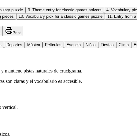
bulary puzzle
3
.
Theme entry for classic games solvers
4
.
Vocabulary pic
g pieces
10
.
Vocabulary pick for a classic games puzzle
11
.
Entry from a
o
Print
a
Deportes
Música
Películas
Escuela
Niños
Fiestas
Clima
E
 y mantiene pistas naturales de crucigrama.
as son claras y el vocabulario es accesible.
 vertical.
sicos.