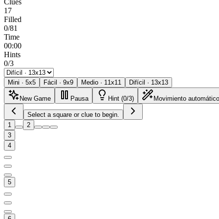
Clues
17
Filled
0/81
Time
00:00
Hints
0/3
Mini
·
5
x
5
Fácil
·
9
x
9
Medio
·
11
x
11
Difícil
·
13
x
13
New Game
Pausa
Hint (0/3)
Movimiento automátic
Select a square or clue to begin.
1
2
3
4
5
6