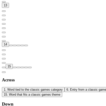
13
14
15
Across
1
.
Word tied to the classic games category
6
.
Entry from a classic gam
15
.
Word that fits a classic games theme
Down