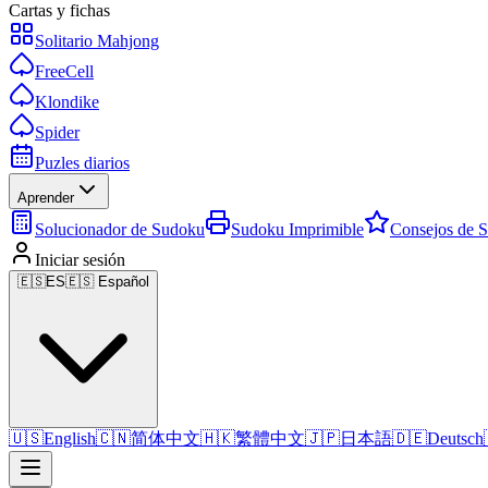
Cartas y fichas
Solitario Mahjong
FreeCell
Klondike
Spider
Puzles diarios
Aprender
Solucionador de Sudoku
Sudoku Imprimible
Consejos de 
Iniciar sesión
🇪🇸
ES
🇪🇸 Español
🇺🇸
English
🇨🇳
简体中文
🇭🇰
繁體中文
🇯🇵
日本語
🇩🇪
Deutsch