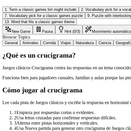
1
.
Term a classic games list might include
2
.
Vocabulary pick for a voca
7
.
Vocabulary pick for a classic games puzzle
9
.
Puzzle with interlockin
13
.
Word that fits a classic games theme
New Game
Pausa
Hint (0/3)
Movimiento automátic
Browse Topics
General
Animales
Comida
Viajes
Naturaleza
Ciencia
Geografí
¿Qué es un crucigrama?
Juegos clásicos Crucigrama centra las respuestas en un tema conocido
Funciona bien para jugadores casuales, familias y aulas porque las pist
Cómo jugar al crucigrama
Lee cada pista de Juegos clásicos y escribe la respuesta en horizontal o
1
Empieza por respuestas cortas o evidentes.
2
Usa letras cruzadas para confirmar respuestas difíciles.
3
Alterna entre pistas horizontales y verticales.
4
Usa Nueva partida para generar otro crucigrama de Juegos clá