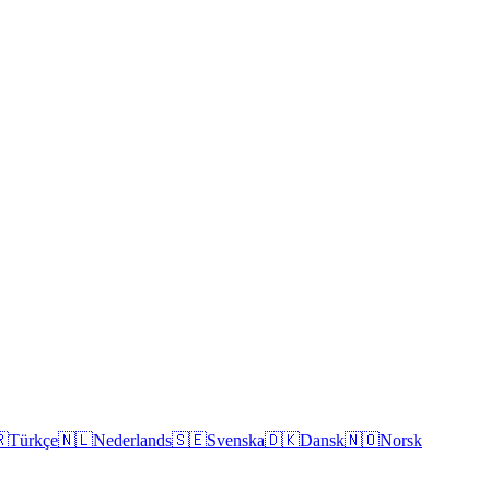

Türkçe
🇳🇱
Nederlands
🇸🇪
Svenska
🇩🇰
Dansk
🇳🇴
Norsk