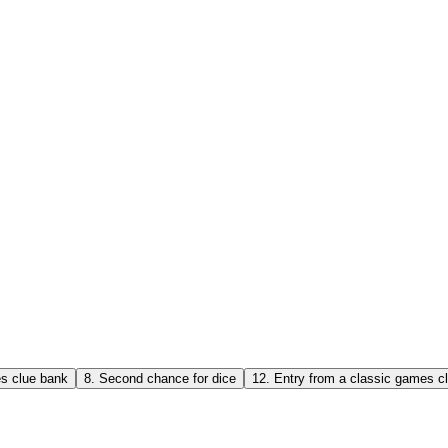
es clue bank
8
.
Second chance for dice
12
.
Entry from a classic games c