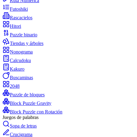
Ruta Numérica
Futoshiki
Rascacielos
Hitori
Puzzle binario
Tiendas y árboles
Nonograma
Calcudoku
Kakuro
Buscaminas
2048
Puzzle de bloques
Block Puzzle Gravity
Block Puzzle con Rotación
Juegos de palabras
Sopa de letras
Crucigrama