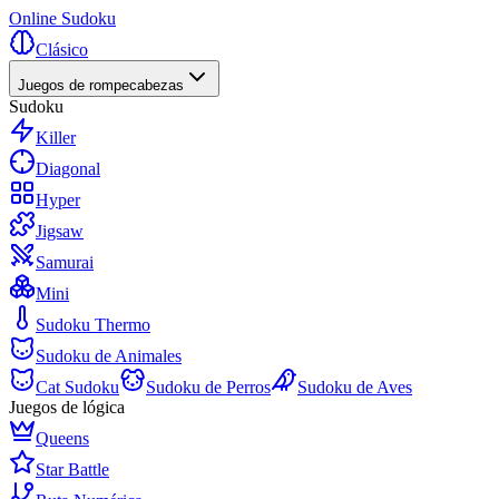
Online Sudoku
Clásico
Juegos de rompecabezas
Sudoku
Killer
Diagonal
Hyper
Jigsaw
Samurai
Mini
Sudoku Thermo
Sudoku de Animales
Cat Sudoku
Sudoku de Perros
Sudoku de Aves
Juegos de lógica
Queens
Star Battle