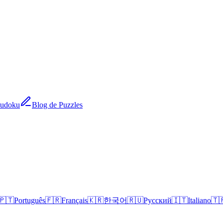
Sudoku
Blog de Puzzles
🇵🇹
Português
🇫🇷
Français
🇰🇷
한국어
🇷🇺
Русский
🇮🇹
Italiano
🇹