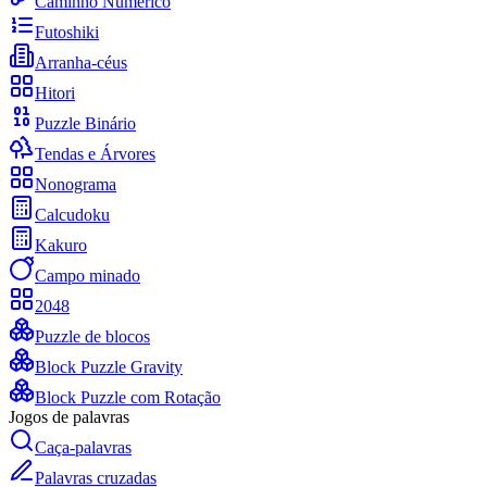
Caminho Numérico
Futoshiki
Arranha-céus
Hitori
Puzzle Binário
Tendas e Árvores
Nonograma
Calcudoku
Kakuro
Campo minado
2048
Puzzle de blocos
Block Puzzle Gravity
Block Puzzle com Rotação
Jogos de palavras
Caça-palavras
Palavras cruzadas