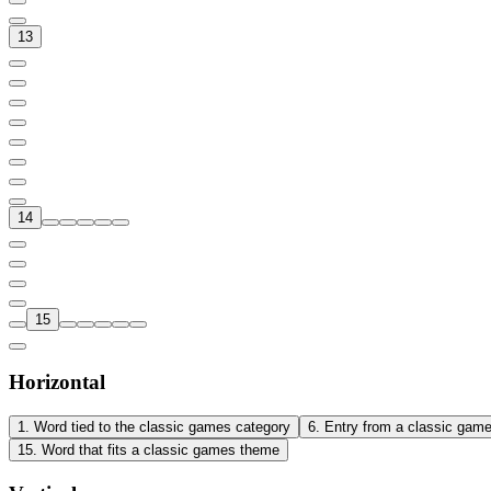
13
14
15
Horizontal
1
.
Word tied to the classic games category
6
.
Entry from a classic gam
15
.
Word that fits a classic games theme