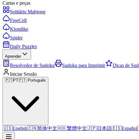
Cartas e peças
Solitário Mahjong
FreeCell
Klondike
Spider
Daily Puzzles
Aprender
Resolvedor de Sudoku
Sudoku para Imprimir
Dicas de Su
Iniciar Sessão
🇵🇹
PT
🇵🇹 Português
🇺🇸
English
🇨🇳
简体中文
🇭🇰
繁體中文
🇯🇵
日本語
🇪🇸
Español