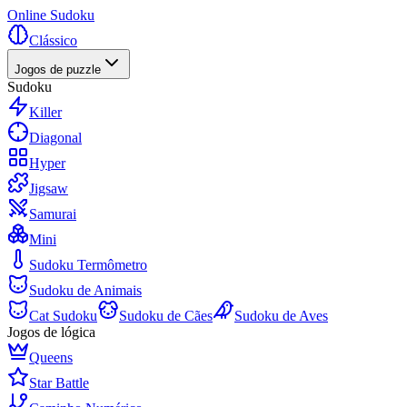
Online Sudoku
Clássico
Jogos de puzzle
Sudoku
Killer
Diagonal
Hyper
Jigsaw
Samurai
Mini
Sudoku Termômetro
Sudoku de Animais
Cat Sudoku
Sudoku de Cães
Sudoku de Aves
Jogos de lógica
Queens
Star Battle