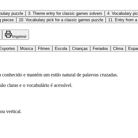
bulary puzzle
3
.
Theme entry for classic games solvers
4
.
Vocabulary pic
g pieces
10
.
Vocabulary pick for a classic games puzzle
11
.
Entry from a
Imprimir
Esportes
Música
Filmes
Escola
Crianças
Feriados
Clima
Espa
a conhecido e mantém um estilo natural de palavras cruzadas.
são claras e o vocabulário é acessível.
ou vertical.