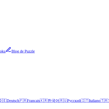
doku
Blog de Puzzle
🇩🇪
Deutsch
🇫🇷
Français
🇰🇷
한국어
🇷🇺
Русский
🇮🇹
Italiano
🇹🇷