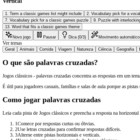
Vertical
1
.
Term a classic games list might include
2
.
Vocabulary pick for a voca
7
.
Vocabulary pick for a classic games puzzle
9
.
Puzzle with interlockin
13
.
Word that fits a classic games theme
Novo jogo
Pausar
Dica (0/3)
Movimento automático
Ver temas
Geral
Animais
Comida
Viagem
Natureza
Ciência
Geografia
O que são palavras cruzadas?
Jogos clássicos - palavras cruzadas concentra as respostas em um tem
É útil para jogadores casuais, famílias e salas de aula porque as pistas 
Como jogar palavras cruzadas
Leia cada pista de Jogos clássicos e preencha a resposta na horizontal 
1
Comece por respostas curtas ou óbvias.
2
Use letras cruzadas para confirmar respostas difíceis.
3
Alterne entre pistas horizontais e verticais.