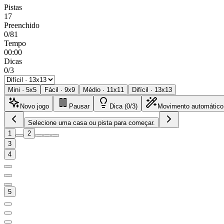
Pistas
17
Preenchido
0/81
Tempo
00:00
Dicas
0/3
Mini
·
5
x
5
Fácil
·
9
x
9
Médio
·
11
x
11
Difícil
·
13
x
13
Novo jogo
Pausar
Dica (0/3)
Movimento automático
Selecione uma casa ou pista para começar.
1
2
3
4
5