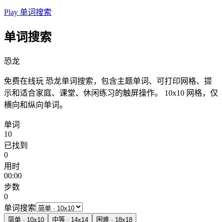
Play 单词搜索
单词搜索
恐龙
免费在线玩 恐龙单词搜索，包含主题单词、可打印网格、提
示和适合家庭、课堂、休闲练习的触屏操作。
10x10 网格，仅
横向和纵向单词。
单词
10
已找到
0
用时
00:00
步数
0
单词搜索
简单
·
10
x
10
中等
·
14
x
14
困难
·
18
x
18