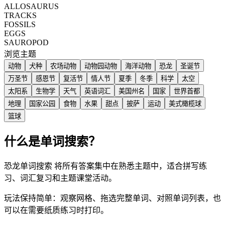
ALLOSAURUS
TRACKS
FOSSILS
EGGS
SAUROPOD
浏览主题
动物
犬种
农场动物
动物园动物
海洋动物
恐龙
圣诞节
万圣节
感恩节
复活节
情人节
夏季
冬季
科学
太空
太阳系
生物学
天气
英语词汇
美国州名
国家
世界首都
地理
国家公园
食物
水果
甜点
披萨
运动
美式橄榄球
篮球
什么是单词搜索？
恐龙单词搜索 将所有答案集中在熟悉主题中，适合拼写练
习、词汇复习和主题课堂活动。
玩法保持简单：观察网格、拖选完整单词、对照单词列表，也
可以在需要纸质练习时打印。