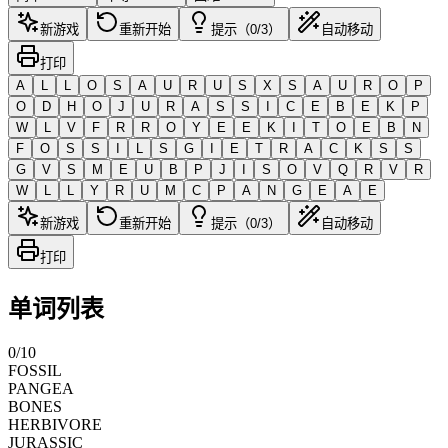
新游戏
重新开始
提示（0/3）
自动移动
打印
A
L
L
O
S
A
U
R
U
S
X
S
A
U
R
O
P
O
D
H
O
J
U
R
A
S
S
I
C
E
B
E
K
P
W
L
V
F
R
R
O
Y
E
E
K
I
T
O
E
B
N
F
O
S
S
I
L
S
G
I
E
T
R
A
C
K
S
S
G
V
S
M
E
U
B
P
J
I
S
O
V
Q
R
V
R
W
L
L
Y
R
U
M
C
P
A
N
G
E
A
E
新游戏
重新开始
提示（0/3）
自动移动
打印
单词列表
0
/
10
FOSSIL
PANGEA
BONES
HERBIVORE
JURASSIC