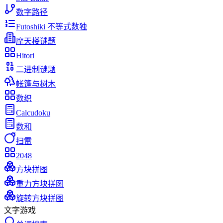
数字路径
Futoshiki 不等式数独
摩天楼谜题
Hitori
二进制谜题
帐篷与树木
数织
Calcudoku
数和
扫雷
2048
方块拼图
重力方块拼图
旋转方块拼图
文字游戏