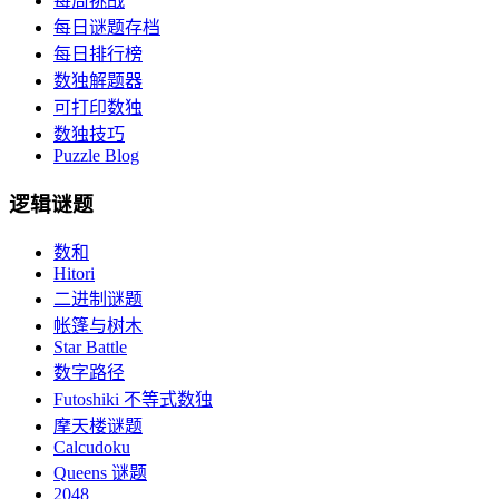
每周挑战
每日谜题存档
每日排行榜
数独解题器
可打印数独
数独技巧
Puzzle Blog
逻辑谜题
数和
Hitori
二进制谜题
帐篷与树木
Star Battle
数字路径
Futoshiki 不等式数独
摩天楼谜题
Calcudoku
Queens 谜题
2048