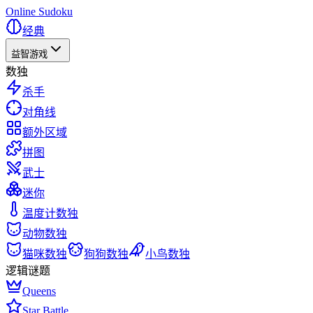
Online Sudoku
经典
益智游戏
数独
杀手
对角线
额外区域
拼图
武士
迷你
温度计数独
动物数独
猫咪数独
狗狗数独
小鸟数独
逻辑谜题
Queens
Star Battle