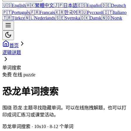
🇺🇸
English
🇭🇰
繁體中文
🇯🇵
日本語
🇪🇸
Español
🇩🇪
Deutsch
🇵🇹
Português
🇫🇷
Français
🇰🇷
한국어
🇷🇺
Русский
🇮🇹
Italiano
🇹🇷
Türkçe
🇳🇱
Nederlands
🇸🇪
Svenska
🇩🇰
Dansk
🇳🇴
Norsk
首页
逻辑谜题
单词搜索
免费 在线 puzzle
恐龙单词搜索
围绕 恐龙 主题寻找隐藏单词。可以在线拖拽解题，也可以打
印成词汇练习或课堂活动。
恐龙单词搜索 · 10x10 · 8-12 个单词