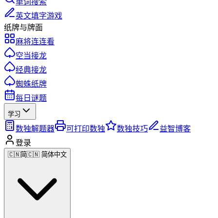
单词搜索
英文填字游戏
纸牌与牌面
麻将连连看
空当接龙
经典接龙
蜘蛛纸牌
每日谜题
学习
数独解题器
可打印数独
数独技巧
益智博客
登录
🇨🇳
简
🇨🇳 简体中文