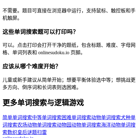
不需要。题目可直接在浏览器中运行，支持鼠标、触控板和手
机触屏。
这些单词搜索题可以打印吗？
可以。点击打印会打开干净的题纸，包含标题、难度、字母网
格、单词列表和 onlinesudoku.io 页脚。
应该从哪个难度开始？
儿童或新手建议从简单开始；想要平衡体验选中等；想挑战更
多方向、倒序词和长词表则选困难。
更多单词搜索与逻辑游戏
简单单词搜索
中等单词搜索
困难单词搜索
动物单词搜索
犬种单
词搜索
农场动物单词搜索
动物园动物单词搜索
海洋动物单词搜
索
数织
皇后谜题
扫雷