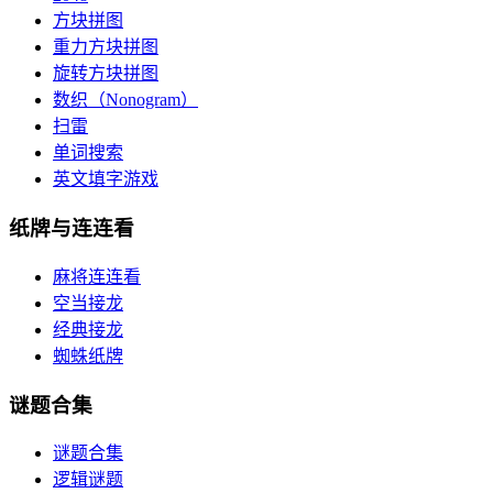
方块拼图
重力方块拼图
旋转方块拼图
数织（Nonogram）
扫雷
单词搜索
英文填字游戏
纸牌与连连看
麻将连连看
空当接龙
经典接龙
蜘蛛纸牌
谜题合集
谜题合集
逻辑谜题