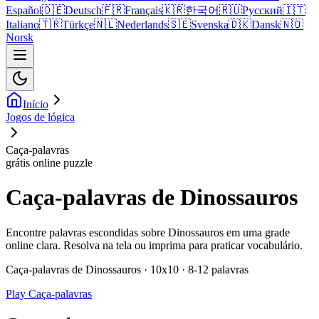
Español
🇩🇪
Deutsch
🇫🇷
Français
🇰🇷
한국어
🇷🇺
Русский
🇮🇹
Italiano
🇹🇷
Türkçe
🇳🇱
Nederlands
🇸🇪
Svenska
🇩🇰
Dansk
🇳🇴
Norsk
Início
Jogos de lógica
Caça-palavras
grátis online puzzle
Caça-palavras de Dinossauros
Encontre palavras escondidas sobre Dinossauros em uma grade
online clara. Resolva na tela ou imprima para praticar vocabulário.
Caça-palavras de Dinossauros · 10x10 · 8-12 palavras
Play Caça-palavras