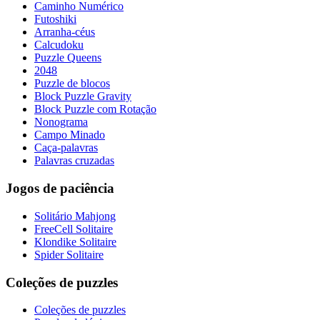
Caminho Numérico
Futoshiki
Arranha-céus
Calcudoku
Puzzle Queens
2048
Puzzle de blocos
Block Puzzle Gravity
Block Puzzle com Rotação
Nonograma
Campo Minado
Caça-palavras
Palavras cruzadas
Jogos de paciência
Solitário Mahjong
FreeCell Solitaire
Klondike Solitaire
Spider Solitaire
Coleções de puzzles
Coleções de puzzles