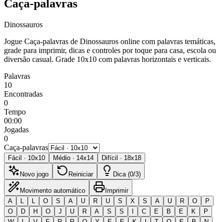
Caça-palavras
Dinossauros
Jogue Caça-palavras de Dinossauros online com palavras temáticas,
grade para imprimir, dicas e controles por toque para casa, escola ou
diversão casual.
Grade 10x10 com palavras horizontais e verticais.
Palavras
10
Encontradas
0
Tempo
00:00
Jogadas
0
Caça-palavras
Fácil
·
10
x
10
Médio
·
14
x
14
Difícil
·
18
x
18
Novo jogo
Reiniciar
Dica (0/3)
Movimento automático
Imprimir
A
L
L
O
S
A
U
R
U
S
X
S
A
U
R
O
P
O
D
H
O
J
U
R
A
S
S
I
C
E
B
E
K
P
W
L
V
F
R
R
O
Y
E
E
K
I
T
O
E
B
N