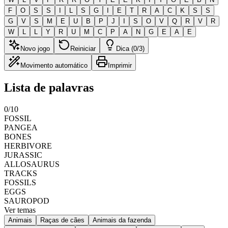
F
O
S
S
I
L
S
G
I
E
T
R
A
C
K
S
S
G
V
S
M
E
U
B
P
J
I
S
O
V
Q
R
V
R
W
L
L
Y
R
U
M
C
P
A
N
G
E
A
E
Novo jogo
Reiniciar
Dica (0/3)
Movimento automático
Imprimir
Lista de palavras
0
/
10
FOSSIL
PANGEA
BONES
HERBIVORE
JURASSIC
ALLOSAURUS
TRACKS
FOSSILS
EGGS
SAUROPOD
Ver temas
Animais
Raças de cães
Animais da fazenda