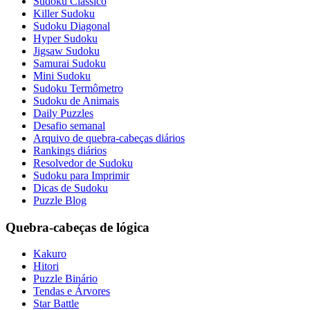
Sudoku Clássico
Killer Sudoku
Sudoku Diagonal
Hyper Sudoku
Jigsaw Sudoku
Samurai Sudoku
Mini Sudoku
Sudoku Termômetro
Sudoku de Animais
Daily Puzzles
Desafio semanal
Arquivo de quebra-cabeças diários
Rankings diários
Resolvedor de Sudoku
Sudoku para Imprimir
Dicas de Sudoku
Puzzle Blog
Quebra-cabeças de lógica
Kakuro
Hitori
Puzzle Binário
Tendas e Árvores
Star Battle