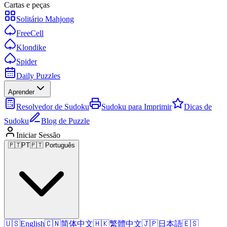
Cartas e peças
Solitário Mahjong
FreeCell
Klondike
Spider
Daily Puzzles
Aprender
Resolvedor de Sudoku
Sudoku para Imprimir
Dicas de
Sudoku
Blog de Puzzle
Iniciar Sessão
🇵🇹
PT
🇵🇹 Português
🇺🇸
English
🇨🇳
简体中文
🇭🇰
繁體中文
🇯🇵
日本語
🇪🇸