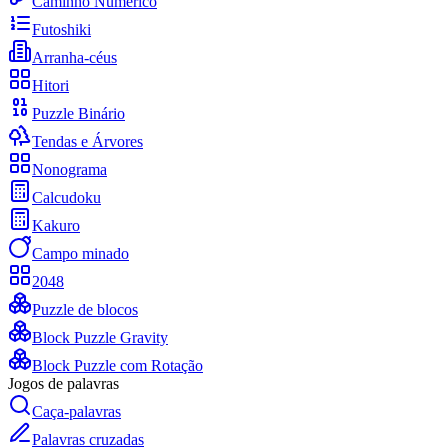
Caminho Numérico
Futoshiki
Arranha-céus
Hitori
Puzzle Binário
Tendas e Árvores
Nonograma
Calcudoku
Kakuro
Campo minado
2048
Puzzle de blocos
Block Puzzle Gravity
Block Puzzle com Rotação
Jogos de palavras
Caça-palavras
Palavras cruzadas