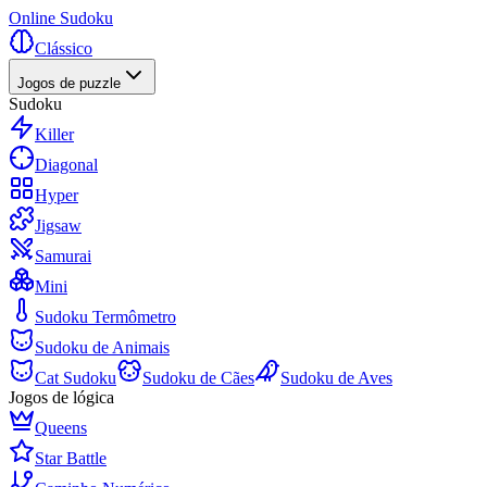
Online Sudoku
Clássico
Jogos de puzzle
Sudoku
Killer
Diagonal
Hyper
Jigsaw
Samurai
Mini
Sudoku Termômetro
Sudoku de Animais
Cat Sudoku
Sudoku de Cães
Sudoku de Aves
Jogos de lógica
Queens
Star Battle