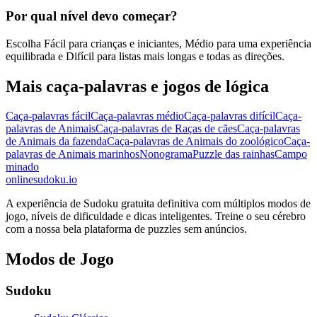
Por qual nível devo começar?
Escolha Fácil para crianças e iniciantes, Médio para uma experiência
equilibrada e Difícil para listas mais longas e todas as direções.
Mais caça-palavras e jogos de lógica
Caça-palavras fácil
Caça-palavras médio
Caça-palavras difícil
Caça-
palavras de Animais
Caça-palavras de Raças de cães
Caça-palavras
de Animais da fazenda
Caça-palavras de Animais do zoológico
Caça-
palavras de Animais marinhos
Nonograma
Puzzle das rainhas
Campo
minado
onlinesudoku.io
A experiência de Sudoku gratuita definitiva com múltiplos modos de
jogo, níveis de dificuldade e dicas inteligentes. Treine o seu cérebro
com a nossa bela plataforma de puzzles sem anúncios.
Modos de Jogo
Sudoku