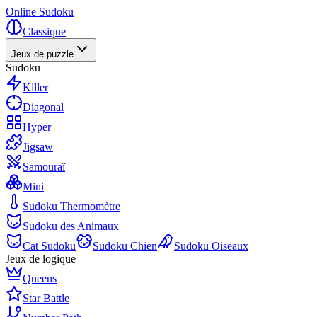
Online Sudoku
Classique
Jeux de puzzle
Sudoku
Killer
Diagonal
Hyper
Jigsaw
Samouraï
Mini
Sudoku Thermomètre
Sudoku des Animaux
Cat Sudoku
Sudoku Chien
Sudoku Oiseaux
Jeux de logique
Queens
Star Battle