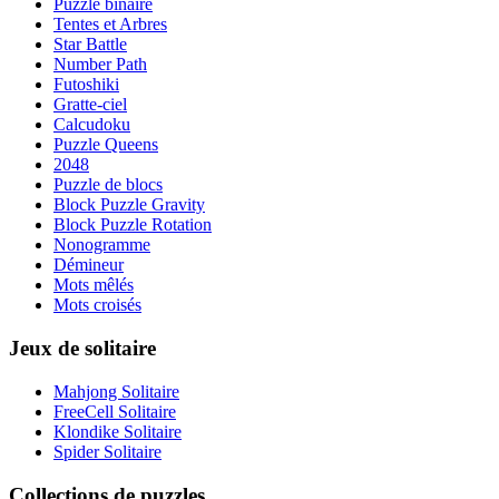
Puzzle binaire
Tentes et Arbres
Star Battle
Number Path
Futoshiki
Gratte-ciel
Calcudoku
Puzzle Queens
2048
Puzzle de blocs
Block Puzzle Gravity
Block Puzzle Rotation
Nonogramme
Démineur
Mots mêlés
Mots croisés
Jeux de solitaire
Mahjong Solitaire
FreeCell Solitaire
Klondike Solitaire
Spider Solitaire
Collections de puzzles