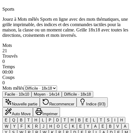
Sports
Jouez à Mots mêlés Sports en ligne avec des mots thématiques, une
grille imprimable, des indices et des commandes tactiles pour la
maison, la classe ou un moment calme.
Grille 18x18 avec toutes les
directions, croisements et mots inversés.
Mots
21
Trouvés
0
Temps
00:00
Coups
0
Mots mêlés
Facile
·
10
x
10
Moyen
·
14
x
14
Difficile
·
18
x
18
Nouvelle partie
Recommencer
Indice (0/3)
Auto Move
Imprimer
E
Q
B
T
H
L
P
D
T
H
B
E
L
T
S
I
H
W
Y
F
K
R
J
H
O
C
K
E
Y
A
E
B
V
A
Y
S
W
P
R
W
K
P
P
D
E
P
L
A
D
E
M