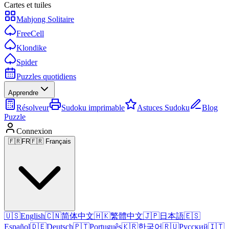
Cartes et tuiles
Mahjong Solitaire
FreeCell
Klondike
Spider
Puzzles quotidiens
Apprendre
Résolveur
Sudoku imprimable
Astuces Sudoku
Blog
Puzzle
Connexion
🇫🇷
FR
🇫🇷 Français
🇺🇸
English
🇨🇳
简体中文
🇭🇰
繁體中文
🇯🇵
日本語
🇪🇸
Español
🇩🇪
Deutsch
🇵🇹
Português
🇰🇷
한국어
🇷🇺
Русский
🇮🇹