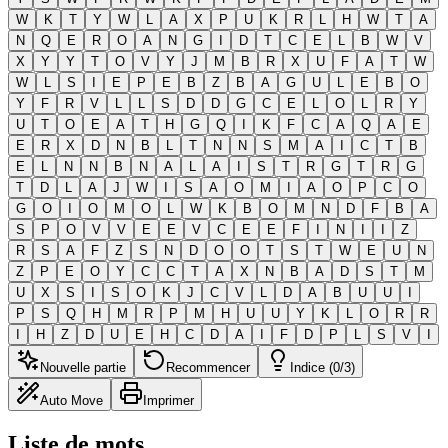
W
K
T
Y
W
L
A
X
P
U
K
R
L
H
W
T
A
N
Q
E
R
O
A
N
G
I
D
T
C
E
L
B
W
V
X
Y
Y
T
O
V
Y
J
M
B
R
X
U
F
A
T
W
W
L
S
I
E
P
E
B
Z
B
A
G
U
L
E
B
O
Y
F
R
V
L
L
S
D
D
G
C
E
L
O
L
R
Y
U
T
O
E
A
T
H
G
Q
I
K
F
C
A
Q
A
E
E
R
X
D
N
B
L
T
N
N
S
M
A
I
C
T
B
E
L
N
N
B
N
A
L
A
I
S
T
R
G
T
R
G
T
D
L
A
J
W
I
S
A
O
M
I
A
O
P
C
O
G
O
I
O
M
O
L
W
K
B
O
M
N
D
F
B
A
S
P
O
V
V
E
E
V
C
E
E
F
I
N
I
I
Z
R
S
A
F
Z
S
N
D
O
O
T
S
T
W
E
U
N
Z
P
E
O
Y
C
C
T
A
X
N
B
A
D
S
T
M
U
X
S
I
S
O
K
J
C
V
L
D
A
B
U
U
I
P
S
Q
H
M
R
P
M
H
U
U
Y
K
L
O
R
R
I
H
Z
D
U
E
H
C
D
A
I
F
D
P
L
S
V
I
Nouvelle partie
Recommencer
Indice (0/3)
Auto Move
Imprimer
Liste de mots