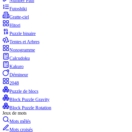
Number Path
Futoshiki
Gratte-ciel
Hitori
Puzzle binaire
Tentes et Arbres
Nonogramme
Calcudoku
Kakuro
Démineur
2048
Puzzle de blocs
Block Puzzle Gravity
Block Puzzle Rotation
Jeux de mots
Mots mêlés
Mots croisés