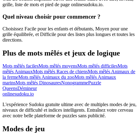
grille, liste de mots et pied de page onlinesudoku.io.
Quel niveau choisir pour commencer ?
Choisissez Facile pour les enfants et débutants, Moyen pour une
grille équilibrée, et Difficile pour des listes plus longues et toutes les
directions.
Plus de mots mêlés et jeux de logique
Mots mêlés faciles
Mots mêlés moyens
Mots mêlés difficiles
Mots
mêlés Animaux
Mots mêlés Races de chiens
Mots mêlés Animaux de
la ferme
Mots mêlés Animaux du zoo
Mots mêlés Animaux
marins
Mots mêlés Dinosaures
Nonogramme
Puzzle
Queens
Démineur
onlinesudoku.io
L'expérience Sudoku gratuite ultime avec de multiples modes de jeu,
niveaux de difficulté et indices intelligents. Entraînez votre cerveau
avec notre belle plateforme de puzzles sans publicité.
Modes de jeu