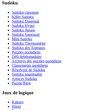
Sudoku
Sudoku classique
Killer Sudoku
Sudoku Diagonal
Sudoku Hyper
Sudoku Jigsaw
Sudoku Samouraï
Mini Sudoku
Sudoku Thermomètre
Sudoku des Animaux
Puzzles quotidiens
Défi hebdomadaire
Archives des puzzles quotidiens
Classements quotidiens
Résolveur de Sudoku
Sudoku imprimable
Astuces Sudoku
Puzzle Blog
Jeux de logique
Kakuro
Hitori