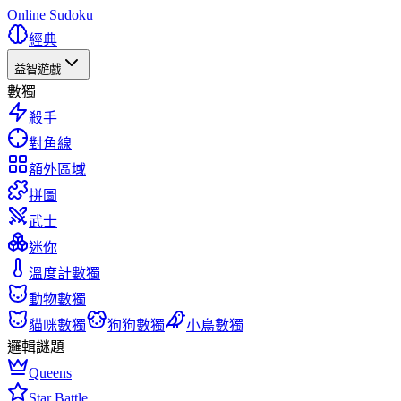
Online Sudoku
經典
益智遊戲
數獨
殺手
對角線
額外區域
拼圖
武士
迷你
溫度計數獨
動物數獨
貓咪數獨
狗狗數獨
小鳥數獨
邏輯謎題
Queens
Star Battle