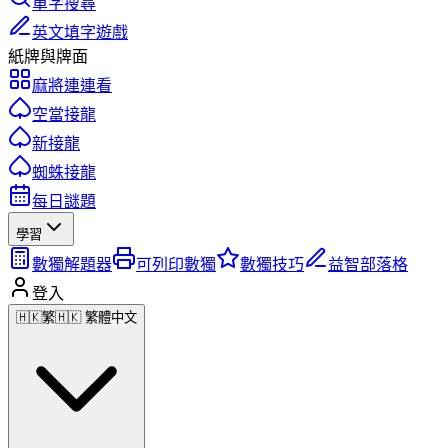
單字搜尋
英文填字遊戲
紙牌與牌面
麻將連連看
空當接龍
新接龍
蜘蛛接龍
每日謎題
學習
數獨解題器
可列印數獨
數獨技巧
益智部落格
登入
🇭🇰
繁
🇭🇰 繁體中文