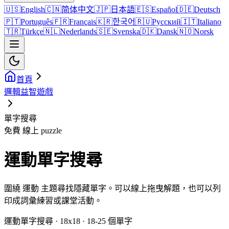
🇺🇸
English
🇨🇳
简体中文
🇯🇵
日本語
🇪🇸
Español
🇩🇪
Deutsch
🇵🇹
Português
🇫🇷
Français
🇰🇷
한국어
🇷🇺
Русский
🇮🇹
Italiano
🇹🇷
Türkçe
🇳🇱
Nederlands
🇸🇪
Svenska
🇩🇰
Dansk
🇳🇴
Norsk
首頁
邏輯益智遊戲
單字搜尋
免費 線上 puzzle
運動單字搜尋
圍繞 運動 主題尋找隱藏單字。可以線上拖曳解題，也可以列
印成詞彙練習或課堂活動。
運動單字搜尋 · 18x18 · 18-25 個單字