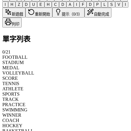
I
H
Z
D
U
E
H
C
D
A
I
F
D
P
L
S
V
I
新遊戲
重新開始
提示（0/3）
自動完成
列印
單字列表
0
/
21
FOOTBALL
STADIUM
MEDAL
VOLLEYBALL
SCORE
TENNIS
ATHLETE
SPORTS
TRACK
PRACTICE
SWIMMING
WINNER
COACH
HOCKEY
BASKETBALL