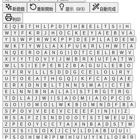
新遊戲
重新開始
提示（0/3）
自動完成
列印
E
Q
B
T
H
L
P
D
T
H
B
E
L
T
S
I
H
W
Y
F
K
R
J
H
O
C
K
E
Y
A
E
B
V
A
Y
S
W
P
R
W
K
P
P
D
E
P
L
A
D
E
M
W
K
T
Y
W
L
A
X
P
U
K
R
L
H
W
T
A
N
Q
E
R
O
A
N
G
I
D
T
C
E
L
B
W
V
X
Y
Y
T
O
V
Y
J
M
B
R
X
U
F
A
T
W
W
L
S
I
E
P
E
B
Z
B
A
G
U
L
E
B
O
Y
F
R
V
L
L
S
D
D
G
C
E
L
O
L
R
Y
U
T
O
E
A
T
H
G
Q
I
K
F
C
A
Q
A
E
E
R
X
D
N
B
L
T
N
N
S
M
A
I
C
T
B
E
L
N
N
B
N
A
L
A
I
S
T
R
G
T
R
G
T
D
L
A
J
W
I
S
A
O
M
I
A
O
P
C
O
G
O
I
O
M
O
L
W
K
B
O
M
N
D
F
B
A
S
P
O
V
V
E
E
V
C
E
E
F
I
N
I
I
Z
R
S
A
F
Z
S
N
D
O
O
T
S
T
W
E
U
N
Z
P
E
O
Y
C
C
T
A
X
N
B
A
D
S
T
M
U
X
S
I
S
O
K
J
C
V
L
D
A
B
U
U
I
P
S
Q
H
M
R
P
M
H
U
U
Y
K
L
O
R
R