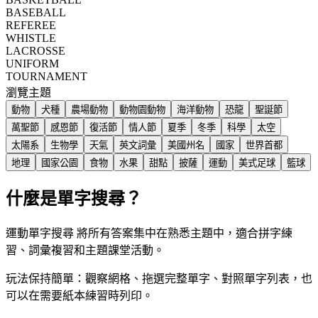
BASEBALL
REFEREE
WHISTLE
LACROSSE
UNIFORM
TOURNAMENT
瀏覽主題
動物
犬種
農場動物
動物園動物
海洋動物
恐龍
聖誕節
萬聖節
感恩節
復活節
情人節
夏季
冬季
科學
太空
太陽系
生物學
天氣
英文詞彙
美國州名
國家
世界首都
地理
國家公園
食物
水果
甜點
披薩
運動
美式足球
籃球
什麼是單字搜尋？
運動單字搜尋 將所有答案集中在熟悉主題中，適合拼字練
習、詞彙複習和主題課堂活動。
玩法保持簡單：觀察網格、拖選完整單字、對照單字列表，也
可以在需要紙本練習時列印。