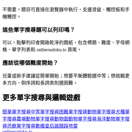
不需要。題目可直接在瀏覽器中執行，支援滑鼠、觸控板和手
機觸控。
這些單字搜尋題可以列印嗎？
可以。點擊列印會開啟乾淨的題紙，包含標題、難度、字母網
格、單字列表和 onlinesudoku.io 頁尾。
應該從哪個難度開始？
兒童或新手建議從簡單開始；想要平衡體驗選中等；想挑戰更
多方向、倒序詞和長詞表則選困難。
更多單字搜尋與邏輯遊戲
簡單單字搜尋
中等單字搜尋
困難單字搜尋
動物單字搜尋
犬種單
字搜尋
農場動物單字搜尋
動物園動物單字搜尋
海洋動物單字搜
尋
恐龍單字搜尋
數織
皇后謎題
踩地雷
onlinesudoku.io