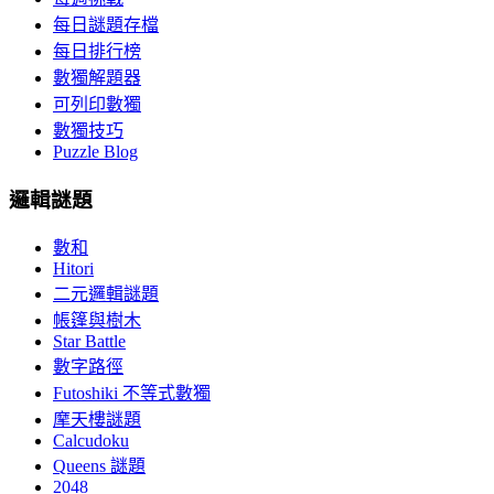
每日謎題存檔
每日排行榜
數獨解題器
可列印數獨
數獨技巧
Puzzle Blog
邏輯謎題
數和
Hitori
二元邏輯謎題
帳篷與樹木
Star Battle
數字路徑
Futoshiki 不等式數獨
摩天樓謎題
Calcudoku
Queens 謎題
2048