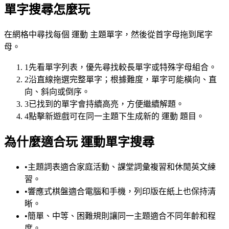
單字搜尋怎麼玩
在網格中尋找每個 運動 主題單字，然後從首字母拖到尾字
母。
1
先看單字列表，優先尋找較長單字或特殊字母組合。
2
沿直線拖選完整單字；根據難度，單字可能橫向、直
向、斜向或倒序。
3
已找到的單字會持續高亮，方便繼續解題。
4
點擊新遊戲可在同一主題下生成新的 運動 題目。
為什麼適合玩 運動單字搜尋
•
主題詞表適合家庭活動、課堂詞彙複習和休閒英文練
習。
•
響應式棋盤適合電腦和手機，列印版在紙上也保持清
晰。
•
簡單、中等、困難規則讓同一主題適合不同年齡和程
度。