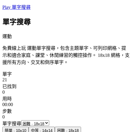
Play 單字搜尋
單字搜尋
運動
免費線上玩 運動單字搜尋，包含主題單字、可列印網格、提
示和適合家庭、課堂、休閒練習的觸控操作。
18x18 網格，支
援所有方向、交叉和倒序單字。
單字
21
已找到
0
用時
00:00
步數
0
單字搜尋
簡單
·
10
x
10
中等
·
14
x
14
困難
·
18
x
18