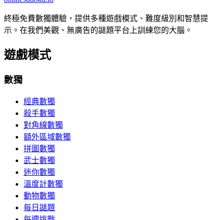
終極免費數獨體驗，提供多種遊戲模式、難度級別和智慧提
示。在我們美觀、無廣告的謎題平台上訓練您的大腦。
遊戲模式
數獨
經典數獨
殺手數獨
對角線數獨
額外區域數獨
拼圖數獨
武士數獨
迷你數獨
溫度計數獨
動物數獨
每日謎題
每週挑戰