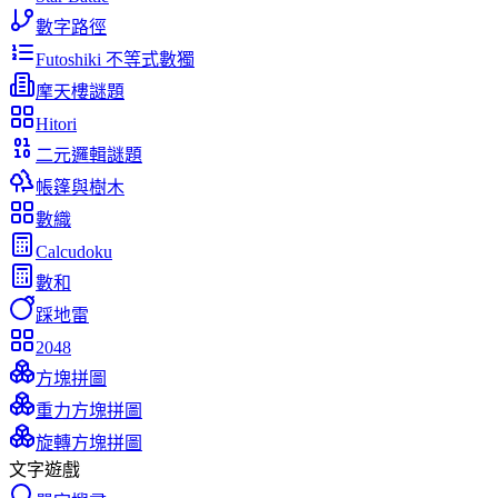
數字路徑
Futoshiki 不等式數獨
摩天樓謎題
Hitori
二元邏輯謎題
帳篷與樹木
數織
Calcudoku
數和
踩地雷
2048
方塊拼圖
重力方塊拼圖
旋轉方塊拼圖
文字遊戲