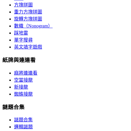
方塊拼圖
重力方塊拼圖
旋轉方塊拼圖
數織（Nonogram）
踩地雷
單字搜尋
英文填字遊戲
紙牌與連連看
麻將連連看
空當接龍
新接龍
蜘蛛接龍
謎題合集
謎題合集
邏輯謎題