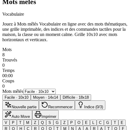
Mots mêlés
Vocabulaire
Jouez à Mots mêlés Vocabulaire en ligne avec des mots thématiques,
une grille imprimable, des indices et des commandes tactiles pour la
maison, la classe ou un moment calme.
Grille 10x10 avec mots
horizontaux et verticaux.
Mots
8
Trouvés
0
Temps
00:00
Coups
0
Mots mêlés
Facile
·
10
x
10
Moyen
·
14
x
14
Difficile
·
18
x
18
Nouvelle partie
Recommencer
Indice (0/3)
Auto Move
Imprimer
V
P
T
M
Z
Q
S
G
Z
P
O
E
L
C
G
T
E
R
O
H
C
R
O
O
T
M
N
A
A
R
A
T
O
F