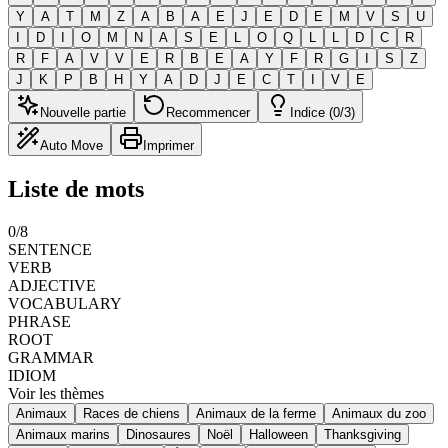
Y
A
T
M
Z
A
B
A
E
J
E
D
E
M
V
S
U
I
D
I
O
M
N
A
S
E
L
O
Q
L
L
D
C
R
R
F
A
V
V
E
R
B
E
A
Y
F
R
G
I
S
Z
J
K
P
B
H
Y
A
D
J
E
C
T
I
V
E
Nouvelle partie
Recommencer
Indice (0/3)
Auto Move
Imprimer
Liste de mots
0
/
8
SENTENCE
VERB
ADJECTIVE
VOCABULARY
PHRASE
ROOT
GRAMMAR
IDIOM
Voir les thèmes
Animaux
Races de chiens
Animaux de la ferme
Animaux du zoo
Animaux marins
Dinosaures
Noël
Halloween
Thanksgiving