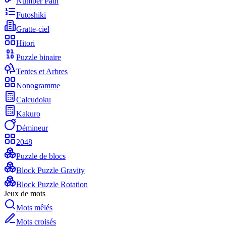
Number Path
Futoshiki
Gratte-ciel
Hitori
Puzzle binaire
Tentes et Arbres
Nonogramme
Calcudoku
Kakuro
Démineur
2048
Puzzle de blocs
Block Puzzle Gravity
Block Puzzle Rotation
Jeux de mots
Mots mêlés
Mots croisés