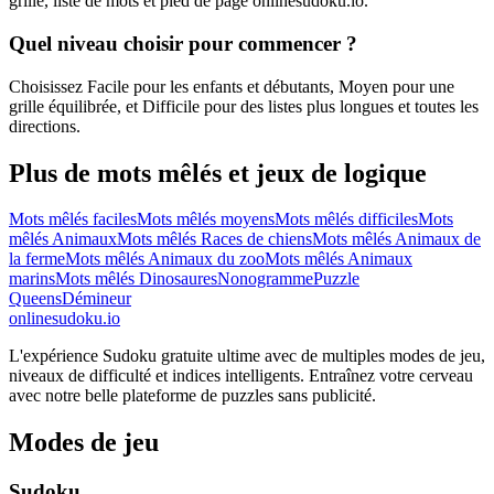
grille, liste de mots et pied de page onlinesudoku.io.
Quel niveau choisir pour commencer ?
Choisissez Facile pour les enfants et débutants, Moyen pour une
grille équilibrée, et Difficile pour des listes plus longues et toutes les
directions.
Plus de mots mêlés et jeux de logique
Mots mêlés faciles
Mots mêlés moyens
Mots mêlés difficiles
Mots
mêlés Animaux
Mots mêlés Races de chiens
Mots mêlés Animaux de
la ferme
Mots mêlés Animaux du zoo
Mots mêlés Animaux
marins
Mots mêlés Dinosaures
Nonogramme
Puzzle
Queens
Démineur
onlinesudoku.io
L'expérience Sudoku gratuite ultime avec de multiples modes de jeu,
niveaux de difficulté et indices intelligents. Entraînez votre cerveau
avec notre belle plateforme de puzzles sans publicité.
Modes de jeu
Sudoku