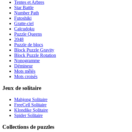
Tentes et Arbres
Star Battle
Number Path
Futoshiki
Gratte-ciel
Calcudoku
Puzzle Queens
2048
Puzzle de blocs
Block Puzzle Gravity
Block Puzzle Rotation
Nonogramme
Démineur
Mots mêlés
Mots croisés
Jeux de solitaire
Mahjong Solitaire
FreeCell Solitaire
Klondike Solitaire
Spider Solitaire
Collections de puzzles