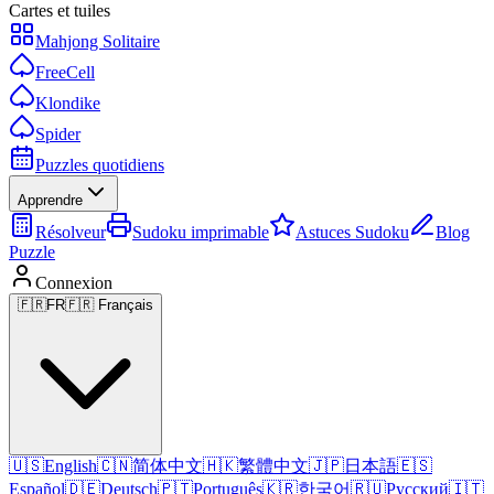
Cartes et tuiles
Mahjong Solitaire
FreeCell
Klondike
Spider
Puzzles quotidiens
Apprendre
Résolveur
Sudoku imprimable
Astuces Sudoku
Blog
Puzzle
Connexion
🇫🇷
FR
🇫🇷 Français
🇺🇸
English
🇨🇳
简体中文
🇭🇰
繁體中文
🇯🇵
日本語
🇪🇸
Español
🇩🇪
Deutsch
🇵🇹
Português
🇰🇷
한국어
🇷🇺
Русский
🇮🇹