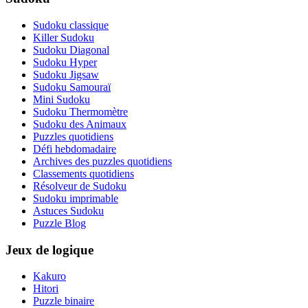
Sudoku classique
Killer Sudoku
Sudoku Diagonal
Sudoku Hyper
Sudoku Jigsaw
Sudoku Samouraï
Mini Sudoku
Sudoku Thermomètre
Sudoku des Animaux
Puzzles quotidiens
Défi hebdomadaire
Archives des puzzles quotidiens
Classements quotidiens
Résolveur de Sudoku
Sudoku imprimable
Astuces Sudoku
Puzzle Blog
Jeux de logique
Kakuro
Hitori
Puzzle binaire