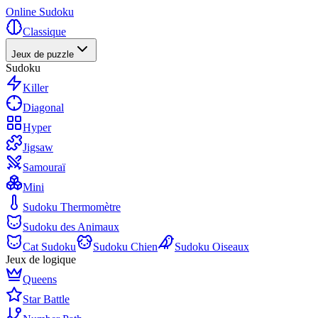
Online Sudoku
Classique
Jeux de puzzle
Sudoku
Killer
Diagonal
Hyper
Jigsaw
Samouraï
Mini
Sudoku Thermomètre
Sudoku des Animaux
Cat Sudoku
Sudoku Chien
Sudoku Oiseaux
Jeux de logique
Queens
Star Battle