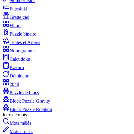
Number Path
Futoshiki
Gratte-ciel
Hitori
Puzzle binaire
Tentes et Arbres
Nonogramme
Calcudoku
Kakuro
Démineur
2048
Puzzle de blocs
Block Puzzle Gravity
Block Puzzle Rotation
Jeux de mots
Mots mêlés
Mots croisés