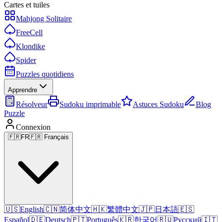
Cartes et tuiles
Mahjong Solitaire
FreeCell
Klondike
Spider
Puzzles quotidiens
Apprendre
Résolveur
Sudoku imprimable
Astuces Sudoku
Blog
Puzzle
Connexion
🇫🇷
FR
🇫🇷 Français
🇺🇸
English
🇨🇳
简体中文
🇭🇰
繁體中文
🇯🇵
日本語
🇪🇸
Español
🇩🇪
Deutsch
🇵🇹
Português
🇰🇷
한국어
🇷🇺
Русский
🇮🇹