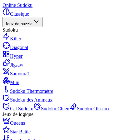
Online Sudoku
Classique
Jeux de puzzle
Sudoku
Killer
Diagonal
Hyper
Jigsaw
Samouraï
Mini
Sudoku Thermomètre
Sudoku des Animaux
Cat Sudoku
Sudoku Chien
Sudoku Oiseaux
Jeux de logique
Queens
Star Battle