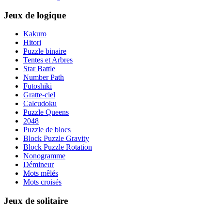
Jeux de logique
Kakuro
Hitori
Puzzle binaire
Tentes et Arbres
Star Battle
Number Path
Futoshiki
Gratte-ciel
Calcudoku
Puzzle Queens
2048
Puzzle de blocs
Block Puzzle Gravity
Block Puzzle Rotation
Nonogramme
Démineur
Mots mêlés
Mots croisés
Jeux de solitaire