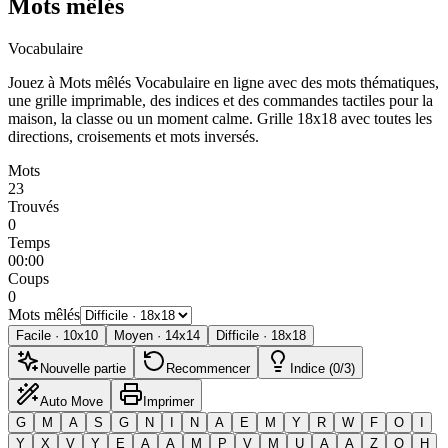
Mots mêlés
Vocabulaire
Jouez à Mots mêlés Vocabulaire en ligne avec des mots thématiques,
une grille imprimable, des indices et des commandes tactiles pour la
maison, la classe ou un moment calme.
Grille 18x18 avec toutes les
directions, croisements et mots inversés.
Mots
23
Trouvés
0
Temps
00:00
Coups
0
Mots mêlés
Facile
·
10
x
10
Moyen
·
14
x
14
Difficile
·
18
x
18
Nouvelle partie
Recommencer
Indice (0/3)
Auto Move
Imprimer
G
M
A
S
G
N
I
N
A
E
M
Y
R
W
F
O
I
Y
X
V
Y
E
A
A
M
P
V
M
U
A
A
Z
Q
H