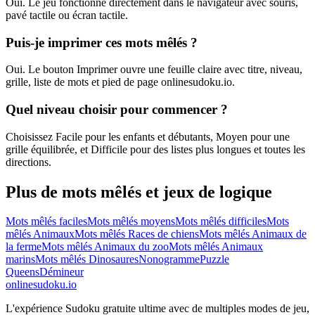
Oui. Le jeu fonctionne directement dans le navigateur avec souris,
pavé tactile ou écran tactile.
Puis-je imprimer ces mots mêlés ?
Oui. Le bouton Imprimer ouvre une feuille claire avec titre, niveau,
grille, liste de mots et pied de page onlinesudoku.io.
Quel niveau choisir pour commencer ?
Choisissez Facile pour les enfants et débutants, Moyen pour une
grille équilibrée, et Difficile pour des listes plus longues et toutes les
directions.
Plus de mots mêlés et jeux de logique
Mots mêlés faciles
Mots mêlés moyens
Mots mêlés difficiles
Mots
mêlés Animaux
Mots mêlés Races de chiens
Mots mêlés Animaux de
la ferme
Mots mêlés Animaux du zoo
Mots mêlés Animaux
marins
Mots mêlés Dinosaures
Nonogramme
Puzzle
Queens
Démineur
onlinesudoku.io
L'expérience Sudoku gratuite ultime avec de multiples modes de jeu,