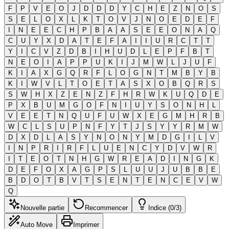
F
P
V
E
O
J
D
D
D
Y
C
H
E
Z
N
O
S
S
E
L
O
X
L
K
T
O
V
J
N
O
E
D
E
F
I
N
E
E
C
H
P
B
A
A
S
E
E
O
N
A
Q
C
U
Y
X
D
A
T
E
F
A
I
I
U
R
C
T
T
Y
I
C
V
Z
D
B
I
H
U
D
L
E
P
F
B
T
N
E
O
I
A
P
P
U
K
I
J
M
W
L
J
U
F
K
I
A
X
G
Q
R
F
L
O
G
N
T
M
B
Y
B
K
I
W
V
L
T
O
E
T
A
S
X
O
B
Q
R
S
S
W
H
X
Z
E
N
Z
F
H
R
W
K
U
Q
D
E
P
X
B
U
M
G
O
F
N
I
U
Y
S
O
N
H
L
V
E
E
T
N
Q
U
F
U
W
X
E
G
M
H
R
B
W
C
L
S
U
P
N
F
Y
T
J
S
Y
Y
R
M
W
D
X
D
L
A
S
Y
N
O
N
Y
M
D
G
I
L
V
I
N
P
R
I
R
F
L
U
E
N
C
Y
D
V
W
R
I
T
E
O
T
N
H
G
W
R
E
A
D
I
N
G
K
D
E
F
O
X
A
G
P
S
L
U
U
J
U
B
B
E
B
D
O
T
B
V
T
S
E
N
T
E
N
C
E
V
W
Q
Nouvelle partie
Recommencer
Indice (0/3)
Auto Move
Imprimer