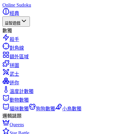
Online Sudoku
經典
益智遊戲
數獨
殺手
對角線
額外區域
拼圖
武士
迷你
溫度計數獨
動物數獨
貓咪數獨
狗狗數獨
小鳥數獨
邏輯謎題
Queens
Star Battle