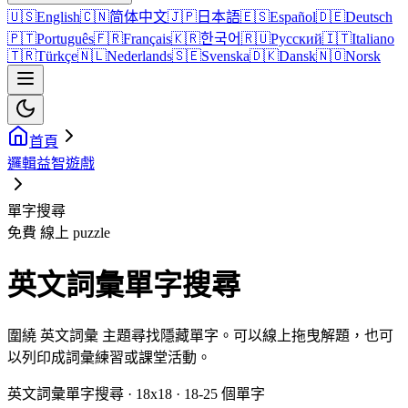
🇺🇸
English
🇨🇳
简体中文
🇯🇵
日本語
🇪🇸
Español
🇩🇪
Deutsch
🇵🇹
Português
🇫🇷
Français
🇰🇷
한국어
🇷🇺
Русский
🇮🇹
Italiano
🇹🇷
Türkçe
🇳🇱
Nederlands
🇸🇪
Svenska
🇩🇰
Dansk
🇳🇴
Norsk
首頁
邏輯益智遊戲
單字搜尋
免費 線上 puzzle
英文詞彙單字搜尋
圍繞 英文詞彙 主題尋找隱藏單字。可以線上拖曳解題，也可
以列印成詞彙練習或課堂活動。
英文詞彙單字搜尋 · 18x18 · 18-25 個單字