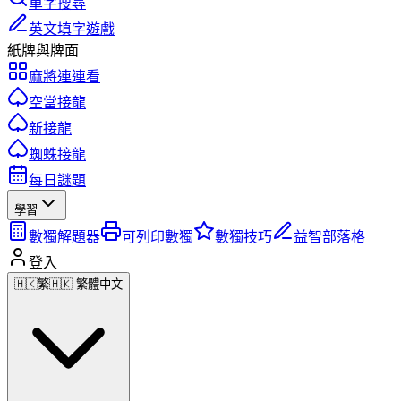
單字搜尋
英文填字遊戲
紙牌與牌面
麻將連連看
空當接龍
新接龍
蜘蛛接龍
每日謎題
學習
數獨解題器
可列印數獨
數獨技巧
益智部落格
登入
🇭🇰
繁
🇭🇰 繁體中文