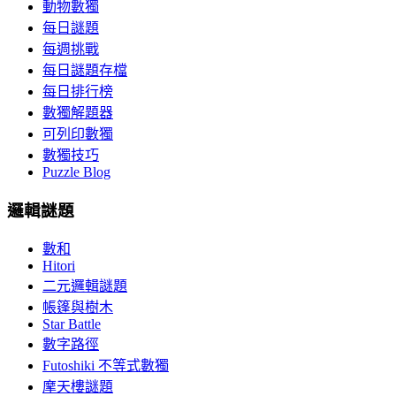
動物數獨
每日謎題
每週挑戰
每日謎題存檔
每日排行榜
數獨解題器
可列印數獨
數獨技巧
Puzzle Blog
邏輯謎題
數和
Hitori
二元邏輯謎題
帳篷與樹木
Star Battle
數字路徑
Futoshiki 不等式數獨
摩天樓謎題