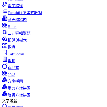
數字路徑
Futoshiki 不等式數獨
摩天樓謎題
Hitori
二元邏輯謎題
帳篷與樹木
數織
Calcudoku
數和
踩地雷
2048
方塊拼圖
重力方塊拼圖
旋轉方塊拼圖
文字遊戲