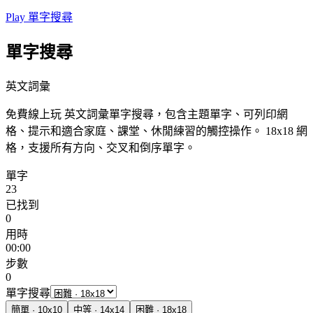
Play 單字搜尋
單字搜尋
英文詞彙
免費線上玩 英文詞彙單字搜尋，包含主題單字、可列印網
格、提示和適合家庭、課堂、休閒練習的觸控操作。
18x18 網
格，支援所有方向、交叉和倒序單字。
單字
23
已找到
0
用時
00:00
步數
0
單字搜尋
簡單
·
10
x
10
中等
·
14
x
14
困難
·
18
x
18