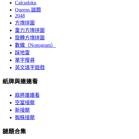
Calcudoku
Queens 謎題
2048
方塊拼圖
重力方塊拼圖
旋轉方塊拼圖
數織（Nonogram）
踩地雷
單字搜尋
英文填字遊戲
紙牌與連連看
麻將連連看
空當接龍
新接龍
蜘蛛接龍
謎題合集