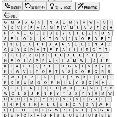
新遊戲
重新開始
提示（0/3）
自動完成
列印
G
M
A
S
G
N
I
N
A
E
M
Y
R
W
F
O
I
Y
X
V
Y
E
A
A
M
P
V
M
U
A
A
Z
Q
H
F
P
V
E
O
J
D
D
D
Y
C
H
E
Z
N
O
S
S
E
L
O
X
L
K
T
O
V
J
N
O
E
D
E
F
I
N
E
E
C
H
P
B
A
A
S
E
E
O
N
A
Q
C
U
Y
X
D
A
T
E
F
A
I
I
U
R
C
T
T
Y
I
C
V
Z
D
B
I
H
U
D
L
E
P
F
B
T
N
E
O
I
A
P
P
U
K
I
J
M
W
L
J
U
F
K
I
A
X
G
Q
R
F
L
O
G
N
T
M
B
Y
B
K
I
W
V
L
T
O
E
T
A
S
X
O
B
Q
R
S
S
W
H
X
Z
E
N
Z
F
H
R
W
K
U
Q
D
E
P
X
B
U
M
G
O
F
N
I
U
Y
S
O
N
H
L
V
E
E
T
N
Q
U
F
U
W
X
E
G
M
H
R
B
W
C
L
S
U
P
N
F
Y
T
J
S
Y
Y
R
M
W
D
X
D
L
A
S
Y
N
O
N
Y
M
D
G
I
L
V
I
N
P
R
I
R
F
L
U
E
N
C
Y
D
V
W
R
I
T
E
O
T
N
H
G
W
R
E
A
D
I
N
G
K
D
E
F
O
X
A
G
P
S
L
U
U
J
U
B
B
E