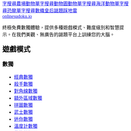
字搜尋
農場動物單字搜尋
動物園動物單字搜尋
海洋動物單字搜
尋
恐龍單字搜尋
數織
皇后謎題
踩地雷
onlinesudoku.io
終極免費數獨體驗，提供多種遊戲模式、難度級別和智慧提
示。在我們美觀、無廣告的謎題平台上訓練您的大腦。
遊戲模式
數獨
經典數獨
殺手數獨
對角線數獨
額外區域數獨
拼圖數獨
武士數獨
迷你數獨
溫度計數獨