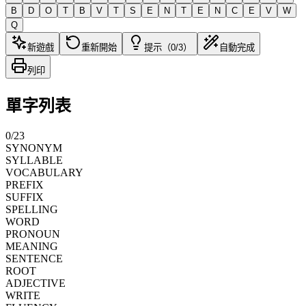
B
D
O
T
B
V
T
S
E
N
T
E
N
C
E
V
W
Q
新遊戲
重新開始
提示（0/3）
自動完成
列印
單字列表
0
/
23
SYNONYM
SYLLABLE
VOCABULARY
PREFIX
SUFFIX
SPELLING
WORD
PRONOUN
MEANING
SENTENCE
ROOT
ADJECTIVE
WRITE