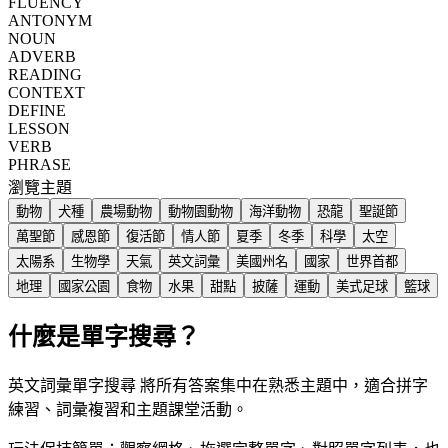
FLUENCY
ANTONYM
NOUN
ADVERB
READING
CONTEXT
DEFINE
LESSON
VERB
PHRASE
瀏覽主題
動物
犬種
農場動物
動物園動物
海洋動物
恐龍
聖誕節
萬聖節
感恩節
復活節
情人節
夏季
冬季
科學
太空
太陽系
生物學
天氣
英文詞彙
美國州名
國家
世界首都
地理
國家公園
食物
水果
甜點
披薩
運動
美式足球
籃球
什麼是單字搜尋？
英文詞彙單字搜尋 將所有答案集中在熟悉主題中，適合拼字
練習、詞彙複習和主題課堂活動。