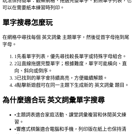
玩法保持簡單：觀察網格、拖選完整單字、對照單字列表，也
可以在需要紙本練習時列印。
單字搜尋怎麼玩
在網格中尋找每個 英文詞彙 主題單字，然後從首字母拖到尾
字母。
1
先看單字列表，優先尋找較長單字或特殊字母組合。
2
沿直線拖選完整單字；根據難度，單字可能橫向、直
向、斜向或倒序。
3
已找到的單字會持續高亮，方便繼續解題。
4
點擊新遊戲可在同一主題下生成新的 英文詞彙 題目。
為什麼適合玩 英文詞彙單字搜尋
•
主題詞表適合家庭活動、課堂詞彙複習和休閒英文練
習。
•
響應式棋盤適合電腦和手機，列印版在紙上也保持清