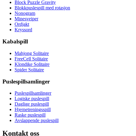
Block Puzzle Gravity
Blokkpuslespill med rotasjon
Nonogram
Minesveiper
Ordjakt
Kryssord
Kabalspill
Mahjong Solitaire
FreeCell Solitaire
Klondike Solitaire
Spider Solitaire
Puslespillsamlinger
Puslespillsamlinger
Logiske puslespill
Daglige puslespill
Hjernetreningsspill
Raske puslespill
Avslappende puslespill
Kontakt oss