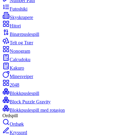
Number Path
Futoshiki
Skyskrapere
Hitori
Binærpuslespill
Telt og Trær
Nonogram
Calcudoku
Kakuro
Minesveiper
2048
Blokkpuslespill
Block Puzzle Gravity
Blokkpuslespill med rotasjon
Ordspill
Ordsøk
Kryssord