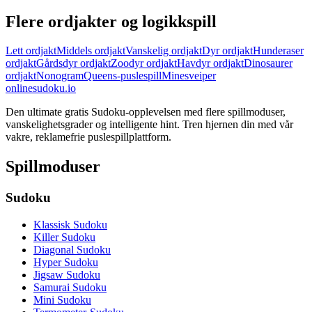
Flere ordjakter og logikkspill
Lett ordjakt
Middels ordjakt
Vanskelig ordjakt
Dyr ordjakt
Hunderaser
ordjakt
Gårdsdyr ordjakt
Zoodyr ordjakt
Havdyr ordjakt
Dinosaurer
ordjakt
Nonogram
Queens-puslespill
Minesveiper
onlinesudoku.io
Den ultimate gratis Sudoku-opplevelsen med flere spillmoduser,
vanskelighetsgrader og intelligente hint. Tren hjernen din med vår
vakre, reklamefrie puslespillplattform.
Spillmoduser
Sudoku
Klassisk Sudoku
Killer Sudoku
Diagonal Sudoku
Hyper Sudoku
Jigsaw Sudoku
Samurai Sudoku
Mini Sudoku