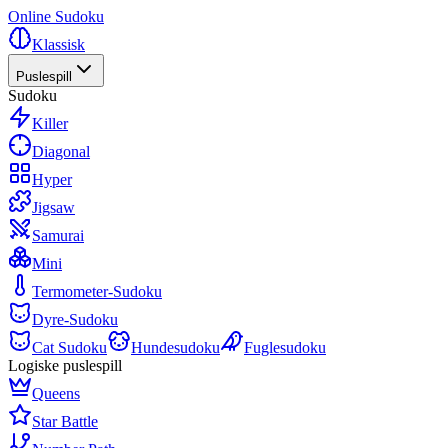
Online Sudoku
Klassisk
Puslespill
Sudoku
Killer
Diagonal
Hyper
Jigsaw
Samurai
Mini
Termometer-Sudoku
Dyre-Sudoku
Cat Sudoku
Hundesudoku
Fuglesudoku
Logiske puslespill
Queens
Star Battle