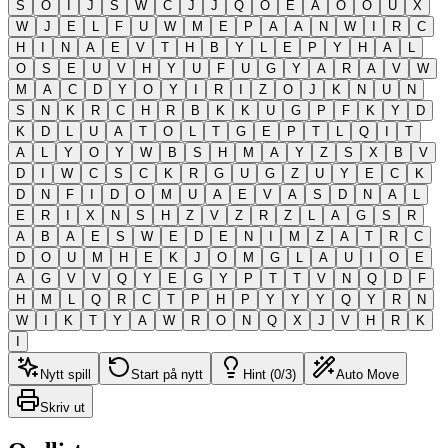
S
O
I
J
S
W
C
J
J
Q
O
E
A
O
O
U
X
W
J
E
L
F
U
W
M
E
P
A
A
N
W
I
R
C
H
I
N
A
E
V
T
H
B
Y
L
E
P
Y
H
A
L
O
S
E
U
V
H
Y
U
F
U
G
Y
A
R
A
V
W
M
A
C
D
Y
O
Y
I
R
I
Z
O
J
K
N
U
N
S
N
K
R
C
H
R
B
K
K
U
G
P
F
K
Y
D
K
D
L
U
A
T
O
L
T
G
E
P
T
L
Q
I
T
A
L
Y
O
Y
W
B
S
H
M
A
Y
Z
S
X
B
V
D
I
W
C
S
C
K
R
G
U
G
Z
U
Y
E
C
K
D
N
F
I
D
O
M
U
A
E
V
A
S
D
N
A
L
E
R
I
X
N
S
H
Z
V
Z
R
Z
L
A
G
S
R
A
B
A
E
S
W
E
D
E
N
I
M
Z
A
T
R
C
D
O
U
M
H
E
K
J
O
M
G
L
A
U
I
O
E
A
G
V
V
Q
Y
E
G
Y
P
T
T
V
N
Q
D
F
H
M
L
Q
R
C
T
P
H
P
Y
Y
Y
Q
Y
R
N
W
I
K
T
Y
A
W
R
O
N
Q
X
J
V
H
R
K
I
Nytt spill
Start på nytt
Hint (0/3)
Auto Move
Skriv ut