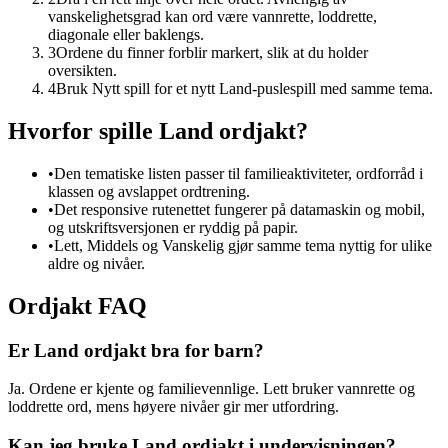
vanskelighetsgrad kan ord være vannrette, loddrette,
diagonale eller baklengs.
3
Ordene du finner forblir markert, slik at du holder
oversikten.
4
Bruk Nytt spill for et nytt Land-puslespill med samme tema.
Hvorfor spille Land ordjakt?
•
Den tematiske listen passer til familieaktiviteter, ordforråd i
klassen og avslappet ordtrening.
•
Det responsive rutenettet fungerer på datamaskin og mobil,
og utskriftsversjonen er ryddig på papir.
•
Lett, Middels og Vanskelig gjør samme tema nyttig for ulike
aldre og nivåer.
Ordjakt FAQ
Er Land ordjakt bra for barn?
Ja. Ordene er kjente og familievennlige. Lett bruker vannrette og
loddrette ord, mens høyere nivåer gir mer utfordring.
Kan jeg bruke Land ordjakt i undervisningen?