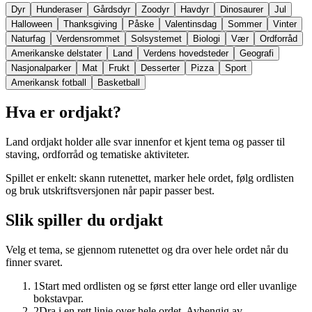
Dyr
Hunderaser
Gårdsdyr
Zoodyr
Havdyr
Dinosaurer
Jul
Halloween
Thanksgiving
Påske
Valentinsdag
Sommer
Vinter
Naturfag
Verdensrommet
Solsystemet
Biologi
Vær
Ordforråd
Amerikanske delstater
Land
Verdens hovedsteder
Geografi
Nasjonalparker
Mat
Frukt
Desserter
Pizza
Sport
Amerikansk fotball
Basketball
Hva er ordjakt?
Land ordjakt holder alle svar innenfor et kjent tema og passer til
staving, ordforråd og tematiske aktiviteter.
Spillet er enkelt: skann rutenettet, marker hele ordet, følg ordlisten
og bruk utskriftsversjonen når papir passer best.
Slik spiller du ordjakt
Velg et tema, se gjennom rutenettet og dra over hele ordet når du
finner svaret.
1
Start med ordlisten og se først etter lange ord eller uvanlige
bokstavpar.
2
Dra i en rett linje over hele ordet. Avhengig av