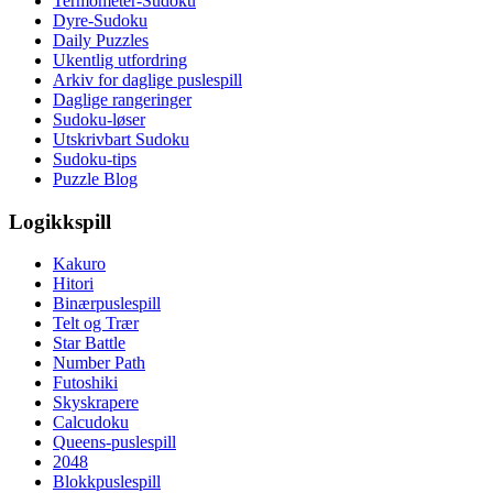
Termometer-Sudoku
Dyre-Sudoku
Daily Puzzles
Ukentlig utfordring
Arkiv for daglige puslespill
Daglige rangeringer
Sudoku-løser
Utskrivbart Sudoku
Sudoku-tips
Puzzle Blog
Logikkspill
Kakuro
Hitori
Binærpuslespill
Telt og Trær
Star Battle
Number Path
Futoshiki
Skyskrapere
Calcudoku
Queens-puslespill
2048
Blokkpuslespill