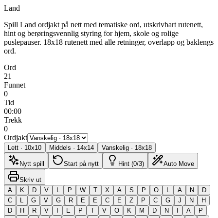
Land
Spill Land ordjakt på nett med tematiske ord, utskrivbart rutenett,
hint og berøringsvennlig styring for hjem, skole og rolige
puslepauser.
18x18 rutenett med alle retninger, overlapp og baklengs
ord.
Ord
21
Funnet
0
Tid
00:00
Trekk
0
Ordjakt
Lett
·
10
x
10
Middels
·
14
x
14
Vanskelig
·
18
x
18
Nytt spill
Start på nytt
Hint (0/3)
Auto Move
Skriv ut
A
K
D
V
L
P
W
T
X
A
S
P
O
L
A
N
D
C
L
G
V
G
R
E
E
C
E
Z
P
C
G
J
N
H
D
H
R
V
I
E
P
T
V
O
K
M
D
N
I
A
P