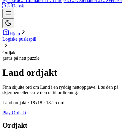
Русский
🇮🇹
Italiano
🇹🇷
Türkçe
🇳🇱
Nederlands
🇸🇪
Svenska
🇩🇰
Dansk
Hjem
Logiske puslespill
Ordjakt
gratis på nett puzzle
Land ordjakt
Finn skjulte ord om Land i en ryddig nettoppgave. Løs den på
skjermen eller skriv den ut til ordtrening.
Land ordjakt · 18x18 · 18-25 ord
Play Ordjakt
Ordjakt