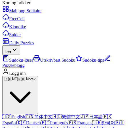
Kort og brikker
Mahjong Solitaire
FreeCell
Klondike
Spider
Daily Puzzles
Lær
Sudoku-løser
Utskrivbart Sudoku
Sudoku-tips
Puzzleblogg
Logg inn
🇳🇴
NO
🇳🇴 Norsk
🇺🇸
English
🇨🇳
简体中文
🇭🇰
繁體中文
🇯🇵
日本語
🇪🇸
Español
🇩🇪
Deutsch
🇵🇹
Português
🇫🇷
Français
🇰🇷
한국어
🇷🇺