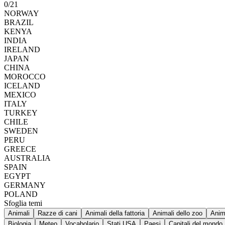
0
/
21
NORWAY
BRAZIL
KENYA
INDIA
IRELAND
JAPAN
CHINA
MOROCCO
ICELAND
MEXICO
ITALY
TURKEY
CHILE
SWEDEN
PERU
GREECE
AUSTRALIA
SPAIN
EGYPT
GERMANY
POLAND
Sfoglia temi
Animali
Razze di cani
Animali della fattoria
Animali dello zoo
Anim
Biologia
Meteo
Vocabolario
Stati USA
Paesi
Capitali del mondo