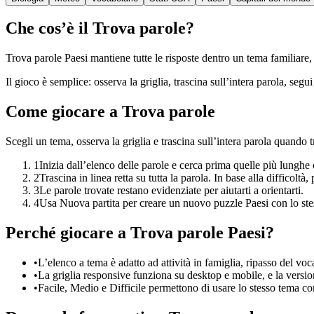
Che cos’è il Trova parole?
Trova parole Paesi mantiene tutte le risposte dentro un tema familiare, u
Il gioco è semplice: osserva la griglia, trascina sull’intera parola, seg
Come giocare a Trova parole
Scegli un tema, osserva la griglia e trascina sull’intera parola quando t
1
Inizia dall’elenco delle parole e cerca prima quelle più lunghe o
2
Trascina in linea retta su tutta la parola. In base alla difficoltà
3
Le parole trovate restano evidenziate per aiutarti a orientarti.
4
Usa Nuova partita per creare un nuovo puzzle Paesi con lo ste
Perché giocare a Trova parole Paesi?
•
L’elenco a tema è adatto ad attività in famiglia, ripasso del voc
•
La griglia responsive funziona su desktop e mobile, e la version
•
Facile, Medio e Difficile permettono di usare lo stesso tema con 