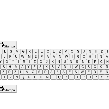
Stampa
C
L
G
V
G
R
E
E
C
E
Z
P
C
G
J
N
H
D
L
F
U
W
M
E
P
A
A
N
W
I
R
C
H
I
N
A
Y
O
Y
I
R
I
Z
O
J
K
N
U
N
S
N
K
R
C
H
S
H
M
A
Y
Z
S
X
B
V
D
I
W
C
S
C
K
R
Z
R
Z
L
A
G
S
R
A
B
A
E
S
W
E
D
E
N
T
V
N
Q
D
F
H
M
L
Q
R
C
T
P
H
P
Y
Y
Stampa