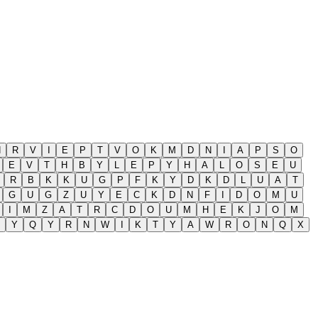
H
R
V
I
E
P
T
V
O
K
M
D
N
I
A
P
S
O
E
V
T
H
B
Y
L
E
P
Y
H
A
L
O
S
E
U
R
B
K
K
U
G
P
F
K
Y
D
K
D
L
U
A
T
G
U
G
Z
U
Y
E
C
K
D
N
F
I
D
O
M
U
I
M
Z
A
T
R
C
D
O
U
M
H
E
K
J
O
M
Y
Q
Y
R
N
W
I
K
T
Y
A
W
R
O
N
Q
X