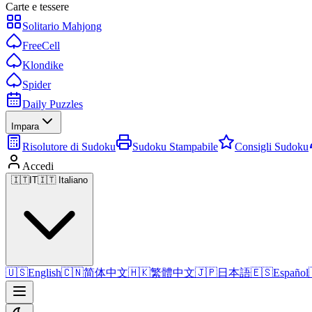
Carte e tessere
Solitario Mahjong
FreeCell
Klondike
Spider
Daily Puzzles
Impara
Risolutore di Sudoku
Sudoku Stampabile
Consigli Sudoku
Accedi
🇮🇹
IT
🇮🇹 Italiano
🇺🇸
English
🇨🇳
简体中文
🇭🇰
繁體中文
🇯🇵
日本語
🇪🇸
Español