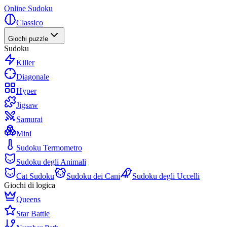
Online Sudoku
Classico
Giochi puzzle
Sudoku
Killer
Diagonale
Hyper
Jigsaw
Samurai
Mini
Sudoku Termometro
Sudoku degli Animali
Cat Sudoku
Sudoku dei Cani
Sudoku degli Uccelli
Giochi di logica
Queens
Star Battle