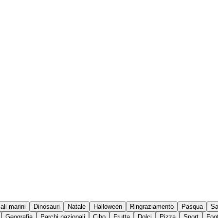
ali marini
Dinosauri
Natale
Halloween
Ringraziamento
Pasqua
Sa
Geografia
Parchi nazionali
Cibo
Frutta
Dolci
Pizza
Sport
Foo