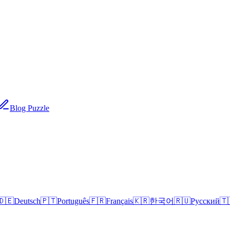
Blog Puzzle
🇩🇪
Deutsch
🇵🇹
Português
🇫🇷
Français
🇰🇷
한국어
🇷🇺
Русский
🇹