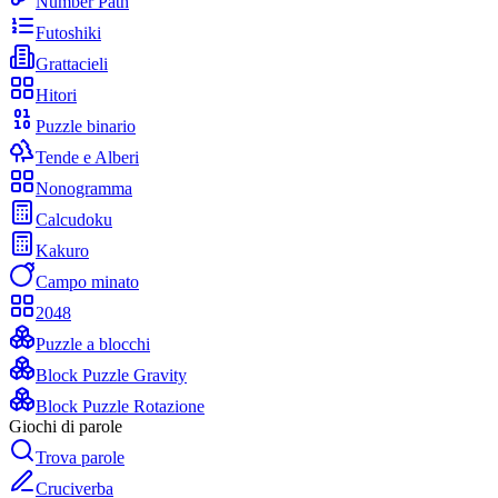
Number Path
Futoshiki
Grattacieli
Hitori
Puzzle binario
Tende e Alberi
Nonogramma
Calcudoku
Kakuro
Campo minato
2048
Puzzle a blocchi
Block Puzzle Gravity
Block Puzzle Rotazione
Giochi di parole
Trova parole
Cruciverba