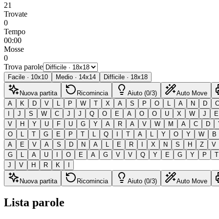
21
Trovate
0
Tempo
00:00
Mosse
0
Trova parole
Facile
·
10
x
10
Medio
·
14
x
14
Difficile
·
18
x
18
Nuova partita
Ricomincia
Aiuto (0/3)
Auto Move
A
K
D
V
L
P
W
T
X
A
S
P
O
L
A
N
D
I
J
S
W
C
J
J
Q
O
E
A
O
O
U
X
W
J
E
V
H
Y
U
F
U
G
Y
A
R
A
V
W
M
A
C
D
O
L
T
G
E
P
T
L
Q
I
T
A
L
Y
O
Y
W
B
A
E
V
A
S
D
N
A
L
E
R
I
X
N
S
H
Z
V
G
L
A
U
I
O
E
A
G
V
V
Q
Y
E
G
Y
P
T
J
V
H
R
K
I
Nuova partita
Ricomincia
Aiuto (0/3)
Auto Move
Lista parole