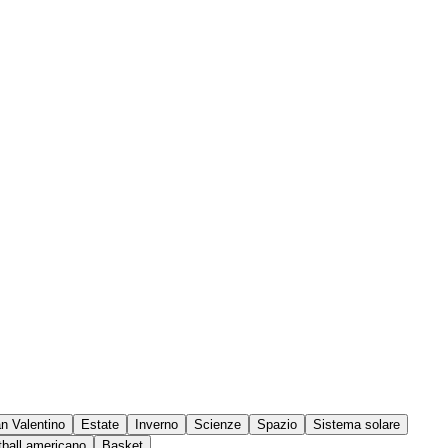
n Valentino
Estate
Inverno
Scienze
Spazio
Sistema solare
tball americano
Basket