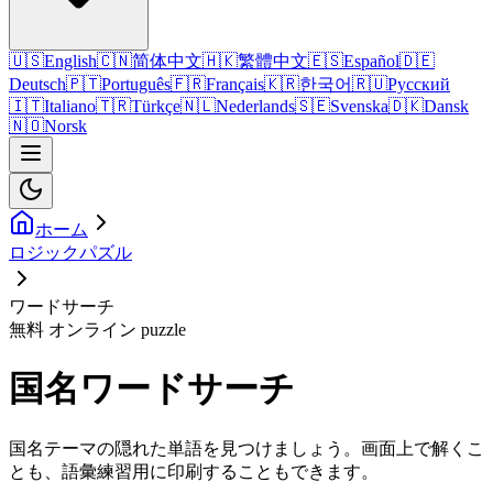
🇺🇸
English
🇨🇳
简体中文
🇭🇰
繁體中文
🇪🇸
Español
🇩🇪
Deutsch
🇵🇹
Português
🇫🇷
Français
🇰🇷
한국어
🇷🇺
Русский
🇮🇹
Italiano
🇹🇷
Türkçe
🇳🇱
Nederlands
🇸🇪
Svenska
🇩🇰
Dansk
🇳🇴
Norsk
ホーム
ロジックパズル
ワードサーチ
無料 オンライン puzzle
国名ワードサーチ
国名テーマの隠れた単語を見つけましょう。画面上で解くこ
とも、語彙練習用に印刷することもできます。