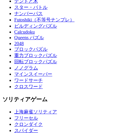
テントと木
スター・バトル
ナンバーパス
Futoshiki（不等号ナンプレ）
ビルディングパズル
Calcudoku
Queens パズル
2048
ブロックパズル
重力ブロックパズル
回転ブロックパズル
ノノグラム
マインスイーパー
ワードサーチ
クロスワード
ソリティアゲーム
上海麻雀ソリティア
フリーセル
クロンダイク
スパイダー