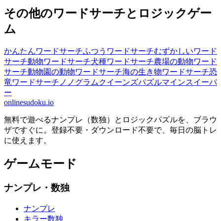
その他のワードサーチとロジックゲー
ム
かんたんワードサーチ
ふつうワードサーチ
むずかしいワード
サーチ
動物ワードサーチ
犬種ワードサーチ
農場の動物ワード
サーチ
動物園の動物ワードサーチ
海の生き物ワードサーチ
恐
竜ワードサーチ
ノノグラム
クイーンズパズル
マインスイーパ
ー
onlinesudoku.io
無料で遊べるナンプレ（数独）とロジックパズルを、ブラウ
ザですぐに。登録不要・ダウンロード不要で、毎日の脳トレ
に使えます。
ゲームモード
ナンプレ・数独
ナンプレ
キラー数独