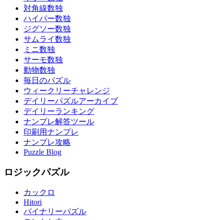
対角線数独
ハイパー数独
ジグソー数独
サムライ数独
ミニ数独
サーモ数独
動物数独
毎日のパズル
ウィークリーチャレンジ
デイリーパズルアーカイブ
デイリーランキング
ナンプレ解答ツール
印刷用ナンプレ
ナンプレ攻略
Puzzle Blog
ロジックパズル
カックロ
Hitori
バイナリーパズル