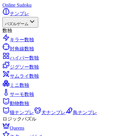
Online Sudoku
ナンプレ
パズルゲーム
数独
キラー数独
対角線数独
ハイパー数独
ジグソー数独
サムライ数独
ミニ数独
サーモ数独
動物数独
猫ナンプレ
犬ナンプレ
鳥ナンプレ
ロジックパズル
Queens