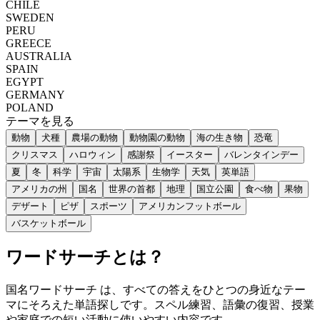
CHILE
SWEDEN
PERU
GREECE
AUSTRALIA
SPAIN
EGYPT
GERMANY
POLAND
テーマを見る
動物
犬種
農場の動物
動物園の動物
海の生き物
恐竜
クリスマス
ハロウィン
感謝祭
イースター
バレンタインデー
夏
冬
科学
宇宙
太陽系
生物学
天気
英単語
アメリカの州
国名
世界の首都
地理
国立公園
食べ物
果物
デザート
ピザ
スポーツ
アメリカンフットボール
バスケットボール
ワードサーチとは？
国名ワードサーチ は、すべての答えをひとつの身近なテー
マにそろえた単語探しです。スペル練習、語彙の復習、授業
や家庭での短い活動に使いやすい内容です。