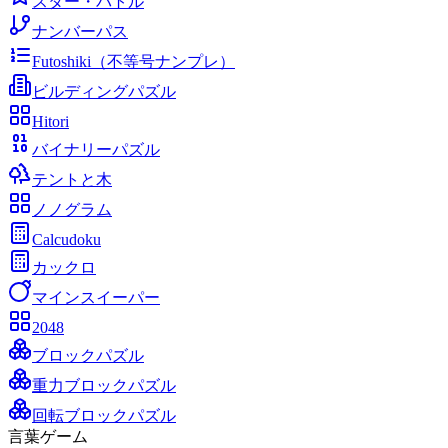
スター・バトル
ナンバーパス
Futoshiki（不等号ナンプレ）
ビルディングパズル
Hitori
バイナリーパズル
テントと木
ノノグラム
Calcudoku
カックロ
マインスイーパー
2048
ブロックパズル
重力ブロックパズル
回転ブロックパズル
言葉ゲーム