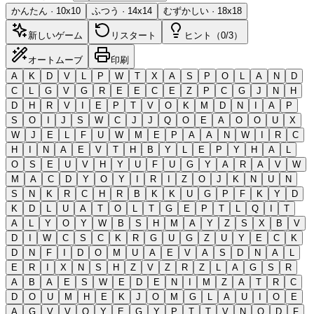
かんたん
·
10
x
10
ふつう
·
14
x
14
むずかしい
·
18
x
18
新しいゲーム
リスタート
ヒント（0/3）
オートムーブ
印刷
A
K
D
V
L
P
W
T
X
A
S
P
O
L
A
N
D
C
L
G
V
G
R
E
E
C
E
Z
P
C
G
J
N
H
D
H
R
V
I
E
P
T
V
O
K
M
D
N
I
A
P
S
O
I
J
S
W
C
J
J
Q
O
E
A
O
O
U
X
W
J
E
L
F
U
W
M
E
P
A
A
N
W
I
R
C
H
I
N
A
E
V
T
H
B
Y
L
E
P
Y
H
A
L
O
S
E
U
V
H
Y
U
F
U
G
Y
A
R
A
V
W
M
A
C
D
Y
O
Y
I
R
I
Z
O
J
K
N
U
N
S
N
K
R
C
H
R
B
K
K
U
G
P
F
K
Y
D
K
D
L
U
A
T
O
L
T
G
E
P
T
L
Q
I
T
A
L
Y
O
Y
W
B
S
H
M
A
Y
Z
S
X
B
V
D
I
W
C
S
C
K
R
G
U
G
Z
U
Y
E
C
K
D
N
F
I
D
O
M
U
A
E
V
A
S
D
N
A
L
E
R
I
X
N
S
H
Z
V
Z
R
Z
L
A
G
S
R
A
B
A
E
S
W
E
D
E
N
I
M
Z
A
T
R
C
D
O
U
M
H
E
K
J
O
M
G
L
A
U
I
O
E
A
G
V
V
Q
Y
E
G
Y
P
T
T
V
N
Q
D
F