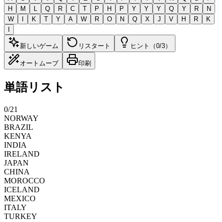
H
M
L
Q
R
C
T
P
H
P
Y
Y
Y
Q
Y
R
N
W
I
K
T
Y
A
W
R
O
N
Q
X
J
V
H
R
K
I
新しいゲーム
リスタート
ヒント（0/3）
オートムーブ
印刷
単語リスト
0
/
21
NORWAY
BRAZIL
KENYA
INDIA
IRELAND
JAPAN
CHINA
MOROCCO
ICELAND
MEXICO
ITALY
TURKEY