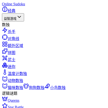
Online Sudoku
经典
益智游戏
数独
杀手
对角线
额外区域
拼图
武士
迷你
温度计数独
动物数独
猫咪数独
狗狗数独
小鸟数独
逻辑谜题
Queens
Star Battle