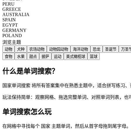
PERU
GREECE
AUSTRALIA
SPAIN
EGYPT
GERMANY
POLAND
浏览主题
动物
犬种
农场动物
动物园动物
海洋动物
恐龙
圣诞节
万圣
食物
水果
甜点
披萨
运动
美式橄榄球
篮球
什么是单词搜索？
国家单词搜索 将所有答案集中在熟悉主题中，适合拼写练习、
玩法保持简单：观察网格、拖选完整单词、对照单词列表，也
单词搜索怎么玩
在网格中寻找每个 国家 主题单词，然后从首字母拖到尾字母。