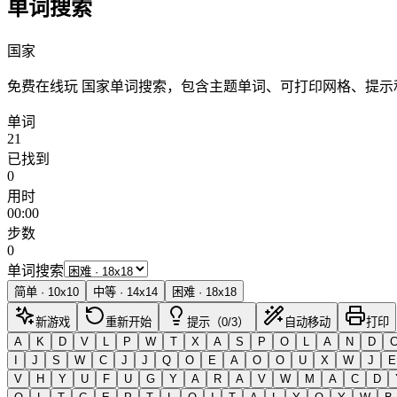
单词搜索
国家
免费在线玩 国家单词搜索，包含主题单词、可打印网格、提
单词
21
已找到
0
用时
00:00
步数
0
单词搜索
简单
·
10
x
10
中等
·
14
x
14
困难
·
18
x
18
新游戏
重新开始
提示（0/3）
自动移动
打印
A
K
D
V
L
P
W
T
X
A
S
P
O
L
A
N
D
I
J
S
W
C
J
J
Q
O
E
A
O
O
U
X
W
J
E
V
H
Y
U
F
U
G
Y
A
R
A
V
W
M
A
C
D