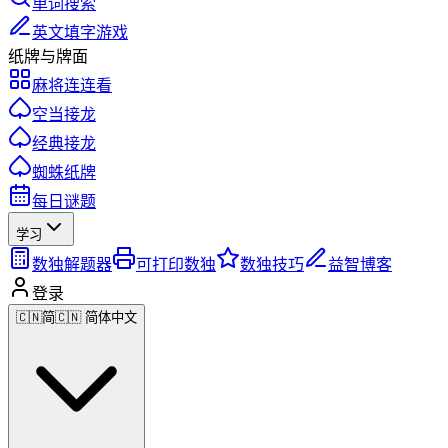
单词搜索
英文填字游戏
纸牌与牌面
麻将连连看
空当接龙
经典接龙
蜘蛛纸牌
每日谜题
学习
数独解题器
可打印数独
数独技巧
益智博客
登录
🇨🇳
简
🇨🇳 简体中文