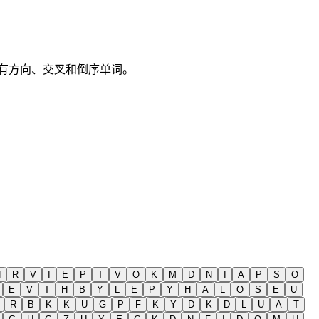
持所有方向、交叉和倒序单词。
H
R
V
I
E
P
T
V
O
K
M
D
N
I
A
P
S
O
E
V
T
H
B
Y
L
E
P
Y
H
A
L
O
S
E
U
R
B
K
K
U
G
P
F
K
Y
D
K
D
L
U
A
T