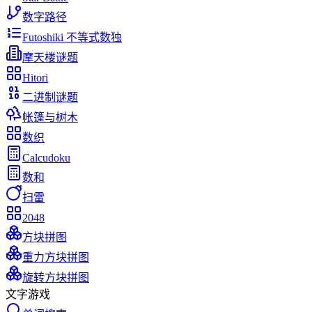
数字路径
Futoshiki 不等式数独
摩天楼谜题
Hitori
二进制谜题
帐篷与树木
数织
Calcudoku
数和
扫雷
2048
方块拼图
重力方块拼图
旋转方块拼图
文字游戏