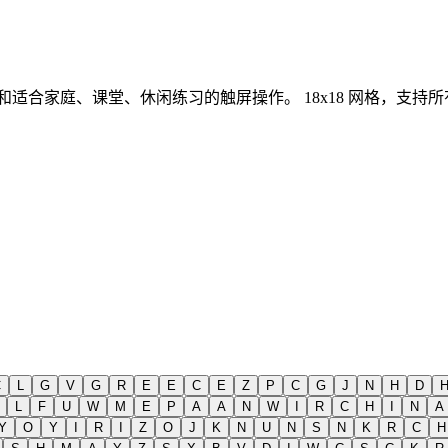
示和适合家庭、课堂、休闲练习的触屏操作。
18x18 网格，支
C
L
G
V
G
R
E
E
C
E
Z
P
C
G
J
N
H
D
L
F
U
W
M
E
P
A
A
N
W
I
R
C
H
I
N
A
Y
O
Y
I
R
I
Z
O
J
K
N
U
N
S
N
K
R
C
H