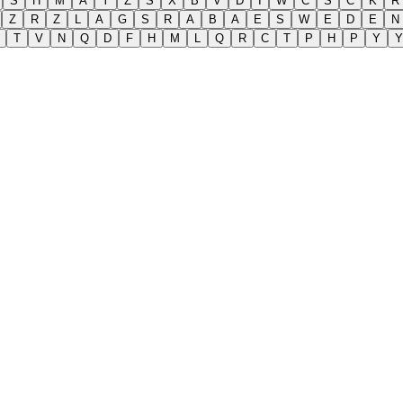
S
H
M
A
Y
Z
S
X
B
V
D
I
W
C
S
C
K
R
Z
R
Z
L
A
G
S
R
A
B
A
E
S
W
E
D
E
N
T
V
N
Q
D
F
H
M
L
Q
R
C
T
P
H
P
Y
Y