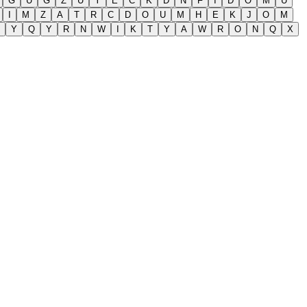
G
U
G
Z
U
Y
E
C
K
D
N
F
I
D
O
M
U
I
M
Z
A
T
R
C
D
O
U
M
H
E
K
J
O
M
Y
Q
Y
R
N
W
I
K
T
Y
A
W
R
O
N
Q
X