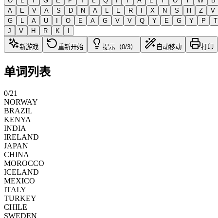
O
L
T
G
E
P
T
L
Q
I
T
A
L
Y
O
Y
W
B
A
E
V
A
S
D
N
A
L
E
R
I
X
N
S
H
Z
V
G
L
A
U
I
O
E
A
G
V
V
Q
Y
E
G
Y
P
T
J
V
H
R
K
I
新游戏
重新开始
提示（0/3）
自动移动
打印
单词列表
0
/
21
NORWAY
BRAZIL
KENYA
INDIA
IRELAND
JAPAN
CHINA
MOROCCO
ICELAND
MEXICO
ITALY
TURKEY
CHILE
SWEDEN