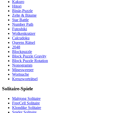
Kakuro
Hitori
Binär-Puzzle
Zelte & Bäume
Star Battle
Number Path
Futoshiki
Wolkenkratzer
Calcudoku
Queens Rätsel
2048
Blockpuzzle
Block Puzzle Gravity
Block Puzzle Rotation
Nonogramm
Minesweeper
Wortsuche
Kreuzworträtsel
Solitaire-Spiele
Mahjong Solitaire
FreeCell Solitaire
Klondike Solitaire
Spider Solitaire