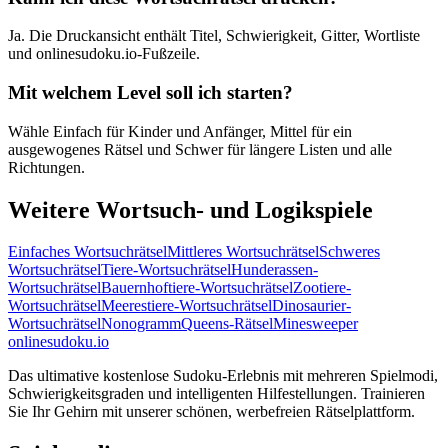
Ja. Die Druckansicht enthält Titel, Schwierigkeit, Gitter, Wortliste
und onlinesudoku.io-Fußzeile.
Mit welchem Level soll ich starten?
Wähle Einfach für Kinder und Anfänger, Mittel für ein
ausgewogenes Rätsel und Schwer für längere Listen und alle
Richtungen.
Weitere Wortsuch- und Logikspiele
Einfaches Wortsuchrätsel
Mittleres Wortsuchrätsel
Schweres
Wortsuchrätsel
Tiere-Wortsuchrätsel
Hunderassen-
Wortsuchrätsel
Bauernhoftiere-Wortsuchrätsel
Zootiere-
Wortsuchrätsel
Meerestiere-Wortsuchrätsel
Dinosaurier-
Wortsuchrätsel
Nonogramm
Queens-Rätsel
Minesweeper
onlinesudoku.io
Das ultimative kostenlose Sudoku-Erlebnis mit mehreren Spielmodi,
Schwierigkeitsgraden und intelligenten Hilfestellungen. Trainieren
Sie Ihr Gehirn mit unserer schönen, werbefreien Rätselplattform.