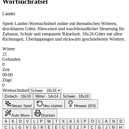
Wortsuchrätsel
Länder
Spiele Länder-Wortsuchrätsel online mit thematischen Wörtern,
druckbarem Gitter, Hinweisen und touchfreundlicher Steuerung für
Zuhause, Schule und entspannte Rätselzeit.
18x18-Gitter mit allen
Richtungen, Überlappungen und rückwärts geschriebenen Wörtern.
Wörter
21
Gefunden
0
Zeit
00:00
Züge
0
Wortsuchrätsel
Einfach
·
10
x
10
Mittel
·
14
x
14
Schwer
·
18
x
18
Neues Spiel
Neu starten
Hinweis (0/3)
Auto Move
Drucken
A
K
D
V
L
P
W
T
X
A
S
P
O
L
A
N
D
C
L
G
V
G
R
E
E
C
E
Z
P
C
G
J
N
H