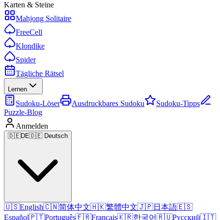
Karten & Steine
Mahjong Solitaire
FreeCell
Klondike
Spider
Tägliche Rätsel
Lernen
Sudoku-Löser
Ausdruckbares Sudoku
Sudoku-Tipps
Puzzle-Blog
Anmelden
🇩🇪
DE
🇩🇪 Deutsch
🇺🇸
English
🇨🇳
简体中文
🇭🇰
繁體中文
🇯🇵
日本語
🇪🇸
Español
🇵🇹
Português
🇫🇷
Français
🇰🇷
한국어
🇷🇺
Русский
🇮🇹