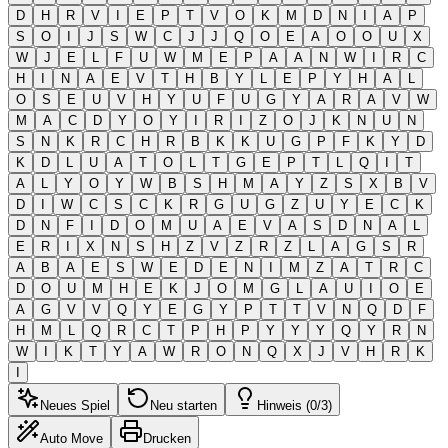
D
H
R
V
I
E
P
T
V
O
K
M
D
N
I
A
P
S
O
I
J
S
W
C
J
J
Q
O
E
A
O
O
U
X
W
J
E
L
F
U
W
M
E
P
A
A
N
W
I
R
C
H
I
N
A
E
V
T
H
B
Y
L
E
P
Y
H
A
L
O
S
E
U
V
H
Y
U
F
U
G
Y
A
R
A
V
W
M
A
C
D
Y
O
Y
I
R
I
Z
O
J
K
N
U
N
S
N
K
R
C
H
R
B
K
K
U
G
P
F
K
Y
D
K
D
L
U
A
T
O
L
T
G
E
P
T
L
Q
I
T
A
L
Y
O
Y
W
B
S
H
M
A
Y
Z
S
X
B
V
D
I
W
C
S
C
K
R
G
U
G
Z
U
Y
E
C
K
D
N
F
I
D
O
M
U
A
E
V
A
S
D
N
A
L
E
R
I
X
N
S
H
Z
V
Z
R
Z
L
A
G
S
R
A
B
A
E
S
W
E
D
E
N
I
M
Z
A
T
R
C
D
O
U
M
H
E
K
J
O
M
G
L
A
U
I
O
E
A
G
V
V
Q
Y
E
G
Y
P
T
T
V
N
Q
D
F
H
M
L
Q
R
C
T
P
H
P
Y
Y
Y
Q
Y
R
N
W
I
K
T
Y
A
W
R
O
N
Q
X
J
V
H
R
K
I
Neues Spiel
Neu starten
Hinweis (0/3)
Auto Move
Drucken