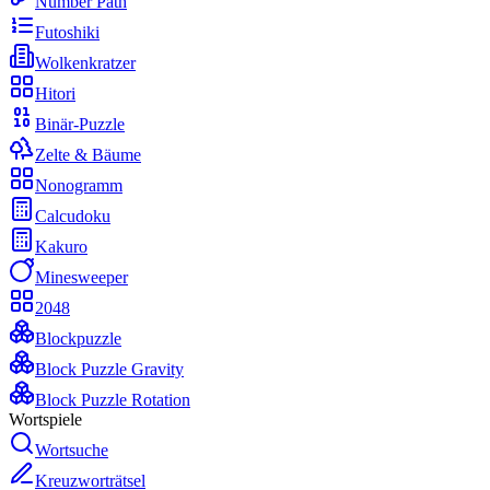
Number Path
Futoshiki
Wolkenkratzer
Hitori
Binär-Puzzle
Zelte & Bäume
Nonogramm
Calcudoku
Kakuro
Minesweeper
2048
Blockpuzzle
Block Puzzle Gravity
Block Puzzle Rotation
Wortspiele
Wortsuche
Kreuzworträtsel