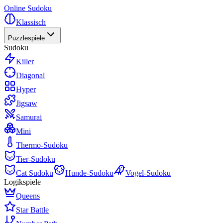
Online Sudoku
Klassisch
Puzzlespiele
Sudoku
Killer
Diagonal
Hyper
Jigsaw
Samurai
Mini
Thermo-Sudoku
Tier-Sudoku
Cat Sudoku
Hunde-Sudoku
Vogel-Sudoku
Logikspiele
Queens
Star Battle