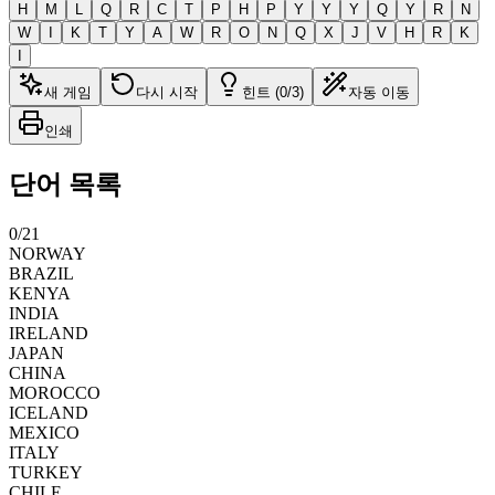
H
M
L
Q
R
C
T
P
H
P
Y
Y
Y
Q
Y
R
N
W
I
K
T
Y
A
W
R
O
N
Q
X
J
V
H
R
K
I
새 게임
다시 시작
힌트 (0/3)
자동 이동
인쇄
단어 목록
0
/
21
NORWAY
BRAZIL
KENYA
INDIA
IRELAND
JAPAN
CHINA
MOROCCO
ICELAND
MEXICO
ITALY
TURKEY
CHILE