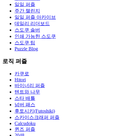
일일 퍼즐
주간 챌린지
일일 퍼즐 아카이브
데일리 리더보드
스도쿠 솔버
인쇄 가능한 스도쿠
스도쿠 팁
Puzzle Blog
로직 퍼즐
카쿠로
Hitori
바이너리 퍼즐
텐트와 나무
스타 배틀
넘버 패스
후토시키(Futoshiki)
스카이스크래퍼 퍼즐
Calcudoku
퀸즈 퍼즐
2048