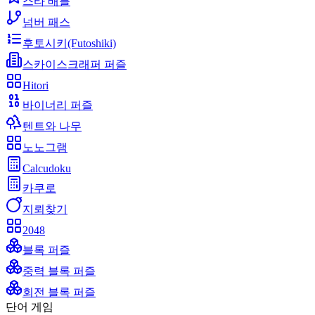
스타 배틀
넘버 패스
후토시키(Futoshiki)
스카이스크래퍼 퍼즐
Hitori
바이너리 퍼즐
텐트와 나무
노노그램
Calcudoku
카쿠로
지뢰찾기
2048
블록 퍼즐
중력 블록 퍼즐
회전 블록 퍼즐
단어 게임