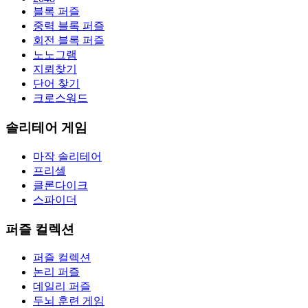
블록 퍼즐
중력 블록 퍼즐
회전 블록 퍼즐
노노그램
지뢰찾기
단어 찾기
크로스워드
솔리테어 게임
마작 솔리테어
프리셀
클론다이크
스파이더
퍼즐 컬렉션
퍼즐 컬렉션
논리 퍼즐
데일리 퍼즐
두뇌 훈련 게임