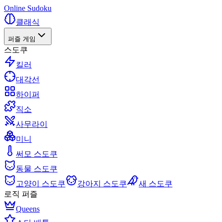
Online Sudoku
클래식
퍼즐 게임
스도쿠
킬러
대각선
하이퍼
직소
사무라이
미니
써모 스도쿠
동물 스도쿠
고양이 스도쿠
강아지 스도쿠
새 스도쿠
로직 퍼즐
Queens