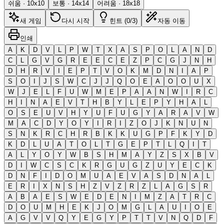
쉬움
·
10
x
10
보통
·
14
x
14
어려움
·
18
x
18
새 게임
다시 시작
힌트 (0/3)
자동 이동
인쇄
A
K
D
V
L
P
W
T
X
A
S
P
O
L
A
N
D
C
L
G
V
G
R
E
E
C
E
Z
P
C
G
J
N
H
D
H
R
V
I
E
P
T
V
O
K
M
D
N
I
A
P
S
O
I
J
S
W
C
J
J
Q
O
E
A
O
O
U
X
W
J
E
L
F
U
W
M
E
P
A
A
N
W
I
R
C
H
I
N
A
E
V
T
H
B
Y
L
E
P
Y
H
A
L
O
S
E
U
V
H
Y
U
F
U
G
Y
A
R
A
V
W
M
A
C
D
Y
O
Y
I
R
I
Z
O
J
K
N
U
N
S
N
K
R
C
H
R
B
K
K
U
G
P
F
K
Y
D
K
D
L
U
A
T
O
L
T
G
E
P
T
L
Q
I
T
A
L
Y
O
Y
W
B
S
H
M
A
Y
Z
S
X
B
V
D
I
W
C
S
C
K
R
G
U
G
Z
U
Y
E
C
K
D
N
F
I
D
O
M
U
A
E
V
A
S
D
N
A
L
E
R
I
X
N
S
H
Z
V
Z
R
Z
L
A
G
S
R
A
B
A
E
S
W
E
D
E
N
I
M
Z
A
T
R
C
D
O
U
M
H
E
K
J
O
M
G
L
A
U
I
O
E
A
G
V
V
Q
Y
E
G
Y
P
T
T
V
N
Q
D
F