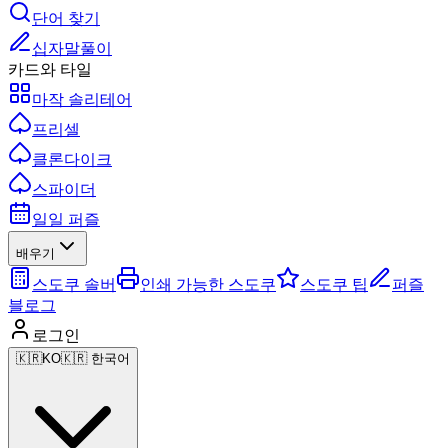
단어 찾기
십자말풀이
카드와 타일
마작 솔리테어
프리셀
클론다이크
스파이더
일일 퍼즐
배우기
스도쿠 솔버
인쇄 가능한 스도쿠
스도쿠 팁
퍼즐
블로그
로그인
🇰🇷
KO
🇰🇷 한국어