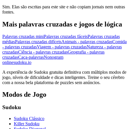
Sim. Elas são escritas para este site e não copiam jornais nem outras
fontes.
Mais palavras cruzadas e jogos de lógica
Palavras cruzadas mini
Palavras cruzadas fáceis
Palavras cruzadas
médias
Palavras cruzadas difíceis
Animais - palavras cruzadas
Comida
- palavras cruzadas
Viagem - palavras cruzadas
Natureza - palavras
cruzadas
Ciência - palavras cruzadas
Geografia - palavras
cruzadas
Caça-palavras
Nonogram
onlinesudoku.io
A experiência de Sudoku gratuita definitiva com múltiplos modos de
jogo, níveis de dificuldade e dicas inteligentes. Treine o seu cérebro
com a nossa bela plataforma de puzzles sem anúncios.
Modos de Jogo
Sudoku
Sudoku Clássico
Killer Sudoku
Sudoku Diagonal