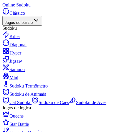
Online Sudoku
Clássico
Jogos de puzzle
Sudoku
Killer
Diagonal
Hyper
Jigsaw
Samurai
Mini
Sudoku Termômetro
Sudoku de Animais
Cat Sudoku
Sudoku de Cães
Sudoku de Aves
Jogos de lógica
Queens
Star Battle