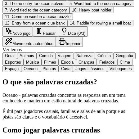
3
.
Theme entry for ocean solvers
5
.
Word tied to the ocean category
7
.
Word tied to the ocean category
10
.
Heavy boat holder
11
.
Common word in a ocean puzzle
12
.
Entry from a ocean clue bank
14
.
Paddle for rowing a small boat
Novo jogo
Pausar
Dica (0/3)
Movimento automático
Imprimir
Ver temas
Geral
Animais
Comida
Viagem
Natureza
Ciência
Geografia
Esportes
Música
Filmes
Escola
Crianças
Feriados
Clima
Espaço
Oceano
Plantas
Casa
Jogos clássicos
Videogames
O que são palavras cruzadas?
Oceano - palavras cruzadas concentra as respostas em um tema
conhecido e mantém um estilo natural de palavras cruzadas.
É útil para jogadores casuais, famílias e salas de aula porque as
pistas são claras e o vocabulário é acessível.
Como jogar palavras cruzadas