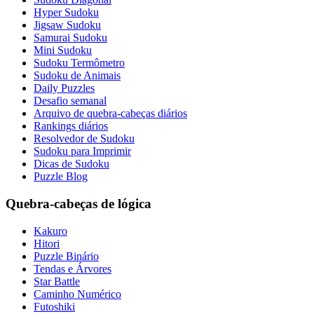
Hyper Sudoku
Jigsaw Sudoku
Samurai Sudoku
Mini Sudoku
Sudoku Termômetro
Sudoku de Animais
Daily Puzzles
Desafio semanal
Arquivo de quebra-cabeças diários
Rankings diários
Resolvedor de Sudoku
Sudoku para Imprimir
Dicas de Sudoku
Puzzle Blog
Quebra-cabeças de lógica
Kakuro
Hitori
Puzzle Binário
Tendas e Árvores
Star Battle
Caminho Numérico
Futoshiki