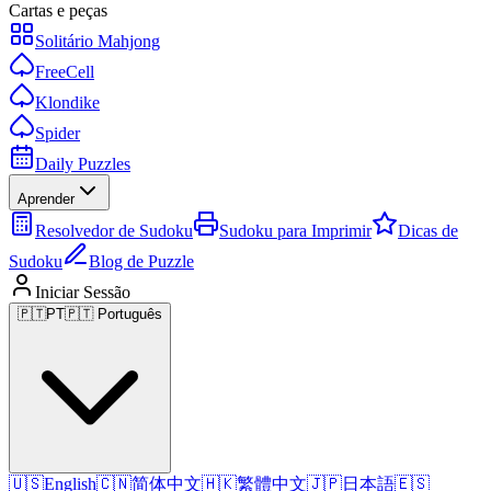
Cartas e peças
Solitário Mahjong
FreeCell
Klondike
Spider
Daily Puzzles
Aprender
Resolvedor de Sudoku
Sudoku para Imprimir
Dicas de
Sudoku
Blog de Puzzle
Iniciar Sessão
🇵🇹
PT
🇵🇹 Português
🇺🇸
English
🇨🇳
简体中文
🇭🇰
繁體中文
🇯🇵
日本語
🇪🇸