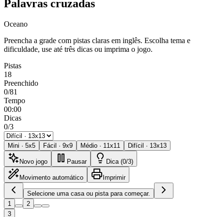
Palavras cruzadas
Oceano
Preencha a grade com pistas claras em inglês. Escolha tema e
dificuldade, use até três dicas ou imprima o jogo.
Pistas
18
Preenchido
0/81
Tempo
00:00
Dicas
0/3
Mini
·
5
x
5
Fácil
·
9
x
9
Médio
·
11
x
11
Difícil
·
13
x
13
Novo jogo
Pausar
Dica (0/3)
Movimento automático
Imprimir
Selecione uma casa ou pista para começar.
1
2
3