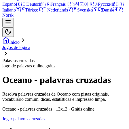
Español
🇩🇪
Deutsch
🇫🇷
Français
🇰🇷
한국어
🇷🇺
Русский
🇮🇹
Italiano
🇹🇷
Türkçe
🇳🇱
Nederlands
🇸🇪
Svenska
🇩🇰
Dansk
🇳🇴
Norsk
Início
Jogos de lógica
Palavras cruzadas
jogo de palavras online grátis
Oceano - palavras cruzadas
Resolva palavras cruzadas de Oceano com pistas originais,
vocabulário comum, dicas, estatísticas e impressão limpa.
Oceano - palavras cruzadas · 13x13 · Grátis online
Jogar palavras cruzadas