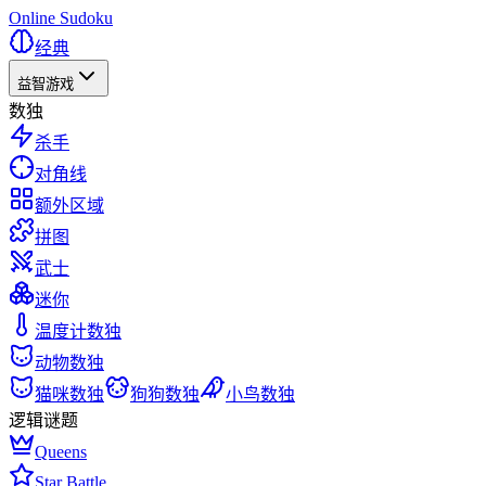
Online Sudoku
经典
益智游戏
数独
杀手
对角线
额外区域
拼图
武士
迷你
温度计数独
动物数独
猫咪数独
狗狗数独
小鸟数独
逻辑谜题
Queens
Star Battle