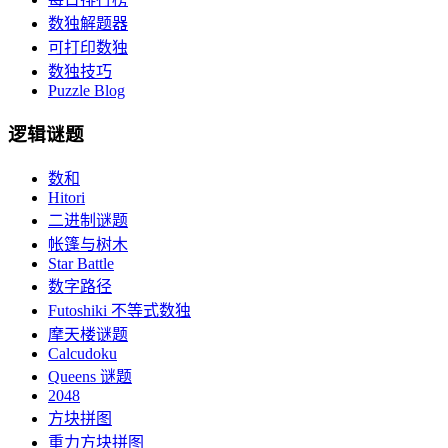
数独解题器
可打印数独
数独技巧
Puzzle Blog
逻辑谜题
数和
Hitori
二进制谜题
帐篷与树木
Star Battle
数字路径
Futoshiki 不等式数独
摩天楼谜题
Calcudoku
Queens 谜题
2048
方块拼图
重力方块拼图