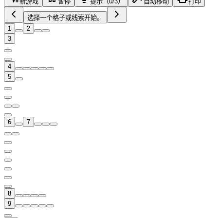
新游戏
暂停
提示（0/3）
自动移动
打印
选择一个格子或线索开始。
1
2
3
4
5
6
7
8
9