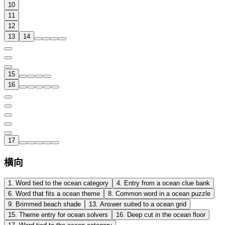
10
11
12
13
14
15
16
17
横向
1
.
Word tied to the ocean category
4
.
Entry from a ocean clue bank
6
.
Word that fits a ocean theme
8
.
Common word in a ocean puzzle
9
.
Brimmed beach shade
13
.
Answer suited to a ocean grid
15
.
Theme entry for ocean solvers
16
.
Deep cut in the ocean floor