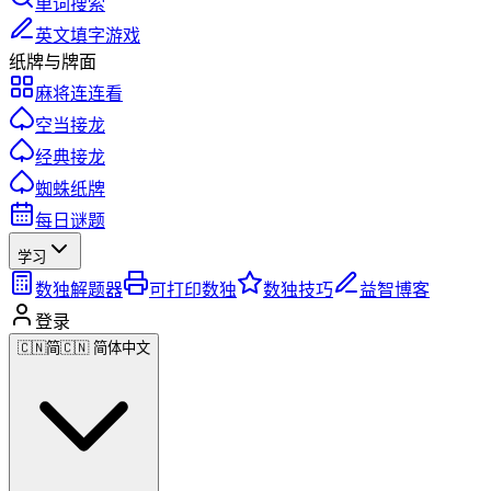
单词搜索
英文填字游戏
纸牌与牌面
麻将连连看
空当接龙
经典接龙
蜘蛛纸牌
每日谜题
学习
数独解题器
可打印数独
数独技巧
益智博客
登录
🇨🇳
简
🇨🇳 简体中文