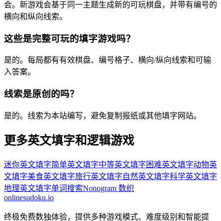
会。新游戏会基于同一主题生成新的可玩棋盘，并带有编号的
横向和纵向线索。
这些是完整可玩的填字游戏吗？
是的。每局都有有效棋盘、编号格子、横向/纵向线索和可输
入答案。
线索是原创的吗？
是的。线索为本站编写，避免复制报纸或其他填字网站。
更多英文填字和逻辑游戏
迷你英文填字
简单英文填字
中等英文填字
困难英文填字
动物英
文填字
美食英文填字
旅行英文填字
自然英文填字
科学英文填字
地理英文填字
单词搜索
Nonogram 数织
onlinesudoku.io
终极免费数独体验，提供多种游戏模式、难度级别和智能提