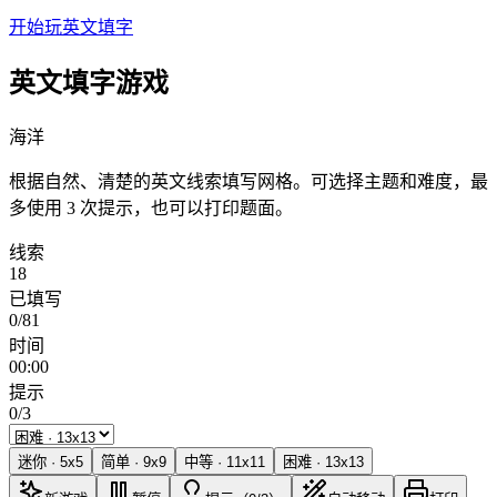
开始玩英文填字
英文填字游戏
海洋
根据自然、清楚的英文线索填写网格。可选择主题和难度，最
多使用 3 次提示，也可以打印题面。
线索
18
已填写
0/81
时间
00:00
提示
0/3
迷你
·
5
x
5
简单
·
9
x
9
中等
·
11
x
11
困难
·
13
x
13