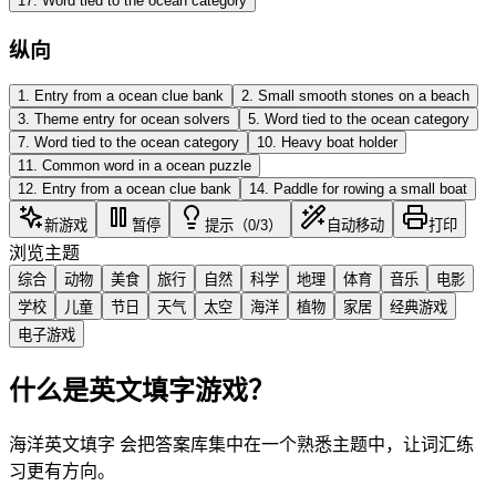
17
.
Word tied to the ocean category
纵向
1
.
Entry from a ocean clue bank
2
.
Small smooth stones on a beach
3
.
Theme entry for ocean solvers
5
.
Word tied to the ocean category
7
.
Word tied to the ocean category
10
.
Heavy boat holder
11
.
Common word in a ocean puzzle
12
.
Entry from a ocean clue bank
14
.
Paddle for rowing a small boat
新游戏
暂停
提示（0/3）
自动移动
打印
浏览主题
综合
动物
美食
旅行
自然
科学
地理
体育
音乐
电影
学校
儿童
节日
天气
太空
海洋
植物
家居
经典游戏
电子游戏
什么是英文填字游戏？
海洋英文填字 会把答案库集中在一个熟悉主题中，让词汇练
习更有方向。