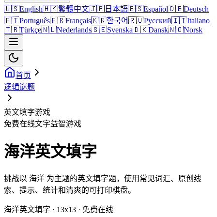
🇺🇸
English
🇭🇰
繁體中文
🇯🇵
日本語
🇪🇸
Español
🇩🇪
Deutsch
🇵🇹
Português
🇫🇷
Français
🇰🇷
한국어
🇷🇺
Русский
🇮🇹
Italiano
🇹🇷
Türkçe
🇳🇱
Nederlands
🇸🇪
Svenska
🇩🇰
Dansk
🇳🇴
Norsk
首页
逻辑谜题
英文填字游戏
免费在线文字益智游戏
海洋英文填字
挑战以 海洋 为主题的英文填字题，使用常见词汇、原创线
索、提示、统计和清爽的可打印棋盘。
海洋英文填字 · 13x13 · 免费在线