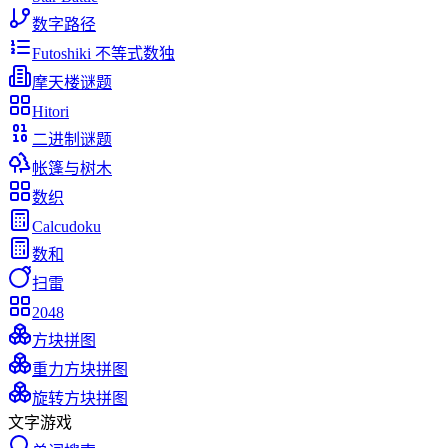
数字路径
Futoshiki 不等式数独
摩天楼谜题
Hitori
二进制谜题
帐篷与树木
数织
Calcudoku
数和
扫雷
2048
方块拼图
重力方块拼图
旋转方块拼图
文字游戏