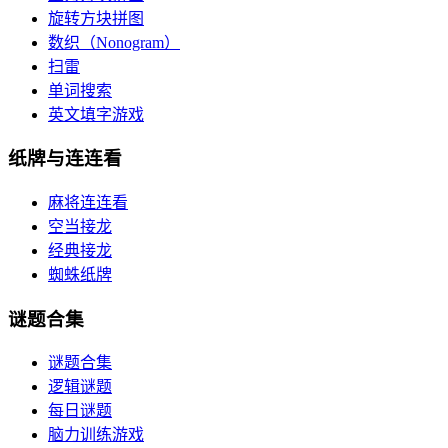
旋转方块拼图
数织（Nonogram）
扫雷
单词搜索
英文填字游戏
纸牌与连连看
麻将连连看
空当接龙
经典接龙
蜘蛛纸牌
谜题合集
谜题合集
逻辑谜题
每日谜题
脑力训练游戏