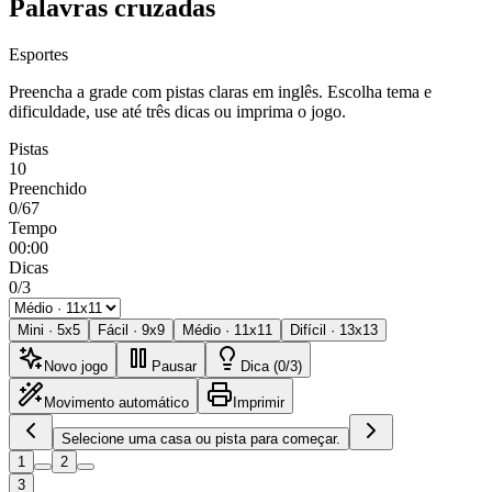
Palavras cruzadas
Esportes
Preencha a grade com pistas claras em inglês. Escolha tema e
dificuldade, use até três dicas ou imprima o jogo.
Pistas
10
Preenchido
0/67
Tempo
00:00
Dicas
0/3
Mini
·
5
x
5
Fácil
·
9
x
9
Médio
·
11
x
11
Difícil
·
13
x
13
Novo jogo
Pausar
Dica (0/3)
Movimento automático
Imprimir
Selecione uma casa ou pista para começar.
1
2
3