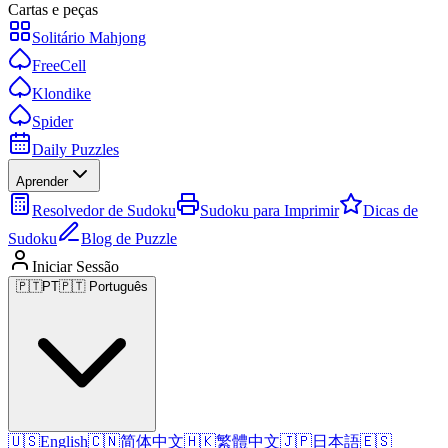
Cartas e peças
Solitário Mahjong
FreeCell
Klondike
Spider
Daily Puzzles
Aprender
Resolvedor de Sudoku
Sudoku para Imprimir
Dicas de
Sudoku
Blog de Puzzle
Iniciar Sessão
🇵🇹
PT
🇵🇹 Português
🇺🇸
English
🇨🇳
简体中文
🇭🇰
繁體中文
🇯🇵
日本語
🇪🇸