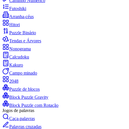
Caminho Numérico
Futoshiki
Arranha-céus
Hitori
Puzzle Binário
Tendas e Árvores
Nonograma
Calcudoku
Kakuro
Campo minado
2048
Puzzle de blocos
Block Puzzle Gravity
Block Puzzle com Rotação
Jogos de palavras
Caça-palavras
Palavras cruzadas