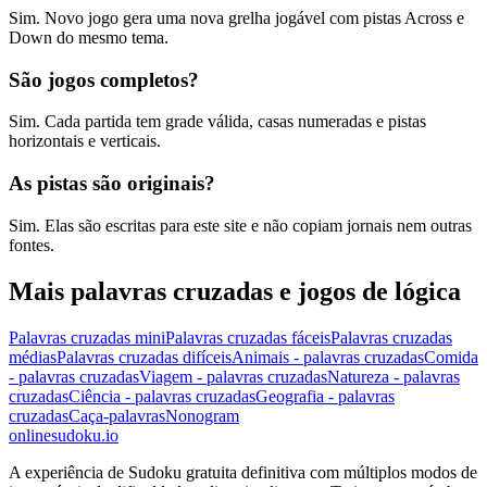
Sim. Novo jogo gera uma nova grelha jogável com pistas Across e
Down do mesmo tema.
São jogos completos?
Sim. Cada partida tem grade válida, casas numeradas e pistas
horizontais e verticais.
As pistas são originais?
Sim. Elas são escritas para este site e não copiam jornais nem outras
fontes.
Mais palavras cruzadas e jogos de lógica
Palavras cruzadas mini
Palavras cruzadas fáceis
Palavras cruzadas
médias
Palavras cruzadas difíceis
Animais - palavras cruzadas
Comida
- palavras cruzadas
Viagem - palavras cruzadas
Natureza - palavras
cruzadas
Ciência - palavras cruzadas
Geografia - palavras
cruzadas
Caça-palavras
Nonogram
onlinesudoku.io
A experiência de Sudoku gratuita definitiva com múltiplos modos de