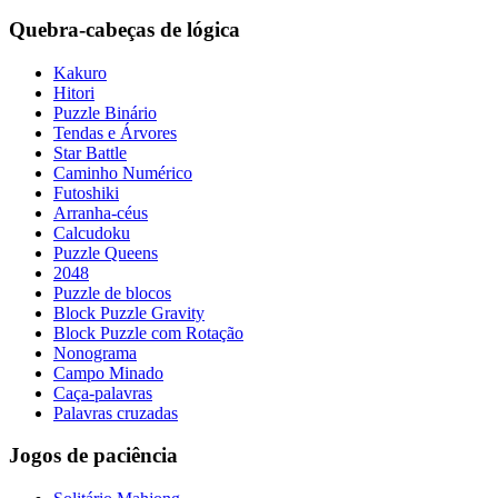
Quebra-cabeças de lógica
Kakuro
Hitori
Puzzle Binário
Tendas e Árvores
Star Battle
Caminho Numérico
Futoshiki
Arranha-céus
Calcudoku
Puzzle Queens
2048
Puzzle de blocos
Block Puzzle Gravity
Block Puzzle com Rotação
Nonograma
Campo Minado
Caça-palavras
Palavras cruzadas
Jogos de paciência