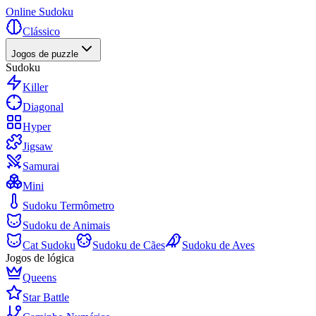
Online Sudoku
Clássico
Jogos de puzzle
Sudoku
Killer
Diagonal
Hyper
Jigsaw
Samurai
Mini
Sudoku Termômetro
Sudoku de Animais
Cat Sudoku
Sudoku de Cães
Sudoku de Aves
Jogos de lógica
Queens
Star Battle