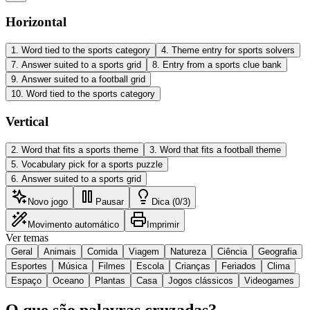
Horizontal
1
.
Word tied to the sports category
4
.
Theme entry for sports solvers
7
.
Answer suited to a sports grid
8
.
Entry from a sports clue bank
9
.
Answer suited to a football grid
10
.
Word tied to the sports category
Vertical
2
.
Word that fits a sports theme
3
.
Word that fits a football theme
5
.
Vocabulary pick for a sports puzzle
6
.
Answer suited to a sports grid
Novo jogo
Pausar
Dica (0/3)
Movimento automático
Imprimir
Ver temas
Geral
Animais
Comida
Viagem
Natureza
Ciência
Geografia
Esportes
Música
Filmes
Escola
Crianças
Feriados
Clima
Espaço
Oceano
Plantas
Casa
Jogos clássicos
Videogames