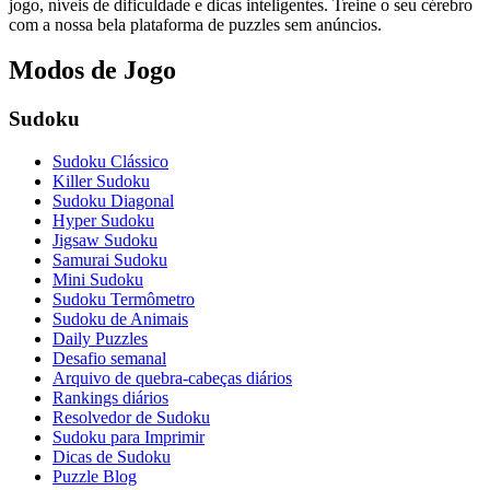
jogo, níveis de dificuldade e dicas inteligentes. Treine o seu cérebro
com a nossa bela plataforma de puzzles sem anúncios.
Modos de Jogo
Sudoku
Sudoku Clássico
Killer Sudoku
Sudoku Diagonal
Hyper Sudoku
Jigsaw Sudoku
Samurai Sudoku
Mini Sudoku
Sudoku Termômetro
Sudoku de Animais
Daily Puzzles
Desafio semanal
Arquivo de quebra-cabeças diários
Rankings diários
Resolvedor de Sudoku
Sudoku para Imprimir
Dicas de Sudoku
Puzzle Blog