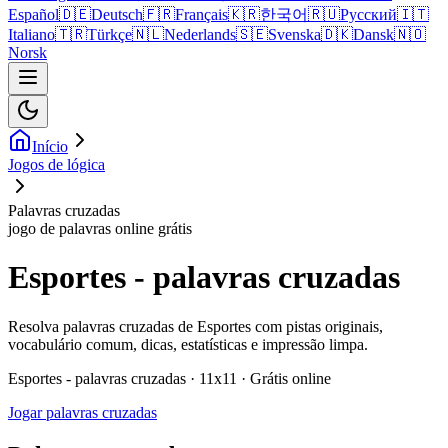
Español
🇩🇪
Deutsch
🇫🇷
Français
🇰🇷
한국어
🇷🇺
Русский
🇮🇹
Italiano
🇹🇷
Türkçe
🇳🇱
Nederlands
🇸🇪
Svenska
🇩🇰
Dansk
🇳🇴
Norsk
Início
Jogos de lógica
Palavras cruzadas
jogo de palavras online grátis
Esportes - palavras cruzadas
Resolva palavras cruzadas de Esportes com pistas originais,
vocabulário comum, dicas, estatísticas e impressão limpa.
Esportes - palavras cruzadas · 11x11 · Grátis online
Jogar palavras cruzadas