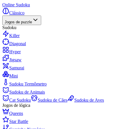
Online Sudoku
Clássico
Jogos de puzzle
Sudoku
Killer
Diagonal
Hyper
Jigsaw
Samurai
Mini
Sudoku Termômetro
Sudoku de Animais
Cat Sudoku
Sudoku de Cães
Sudoku de Aves
Jogos de lógica
Queens
Star Battle