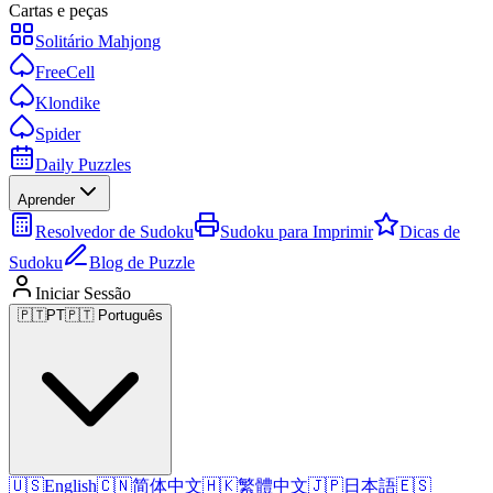
Cartas e peças
Solitário Mahjong
FreeCell
Klondike
Spider
Daily Puzzles
Aprender
Resolvedor de Sudoku
Sudoku para Imprimir
Dicas de
Sudoku
Blog de Puzzle
Iniciar Sessão
🇵🇹
PT
🇵🇹 Português
🇺🇸
English
🇨🇳
简体中文
🇭🇰
繁體中文
🇯🇵
日本語
🇪🇸