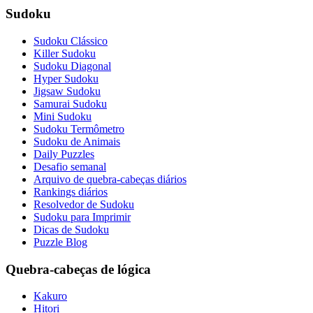
Sudoku
Sudoku Clássico
Killer Sudoku
Sudoku Diagonal
Hyper Sudoku
Jigsaw Sudoku
Samurai Sudoku
Mini Sudoku
Sudoku Termômetro
Sudoku de Animais
Daily Puzzles
Desafio semanal
Arquivo de quebra-cabeças diários
Rankings diários
Resolvedor de Sudoku
Sudoku para Imprimir
Dicas de Sudoku
Puzzle Blog
Quebra-cabeças de lógica
Kakuro
Hitori