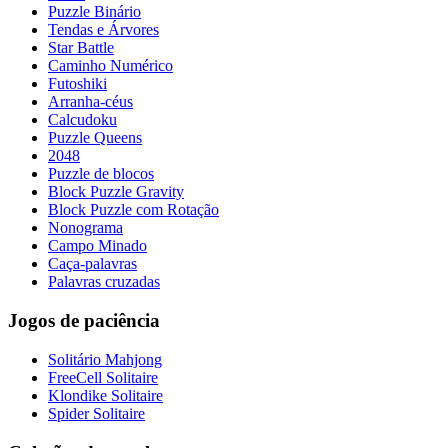
Puzzle Binário
Tendas e Árvores
Star Battle
Caminho Numérico
Futoshiki
Arranha-céus
Calcudoku
Puzzle Queens
2048
Puzzle de blocos
Block Puzzle Gravity
Block Puzzle com Rotação
Nonograma
Campo Minado
Caça-palavras
Palavras cruzadas
Jogos de paciência
Solitário Mahjong
FreeCell Solitaire
Klondike Solitaire
Spider Solitaire