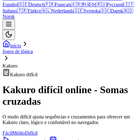
Español
🇩🇪
Deutsch
🇫🇷
Français
🇰🇷
한국어
🇷🇺
Русский
🇮🇹
Italiano
🇹🇷
Türkçe
🇳🇱
Nederlands
🇸🇪
Svenska
🇩🇰
Dansk
🇳🇴
Norsk
Início
Jogos de lógica
Kakuro
Kakuro difícil
Kakuro difícil online - Somas
cruzadas
O modo difícil ajusta sequências e cruzamentos para oferecer um
Kakuro claro, lógico e confortável no navegador.
Fácil
Médio
Difícil