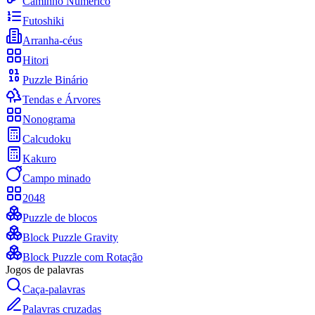
Caminho Numérico
Futoshiki
Arranha-céus
Hitori
Puzzle Binário
Tendas e Árvores
Nonograma
Calcudoku
Kakuro
Campo minado
2048
Puzzle de blocos
Block Puzzle Gravity
Block Puzzle com Rotação
Jogos de palavras
Caça-palavras
Palavras cruzadas