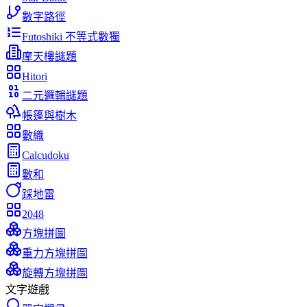
數字路徑
Futoshiki 不等式數獨
摩天樓謎題
Hitori
二元邏輯謎題
帳篷與樹木
數織
Calcudoku
數和
踩地雷
2048
方塊拼圖
重力方塊拼圖
旋轉方塊拼圖
文字遊戲