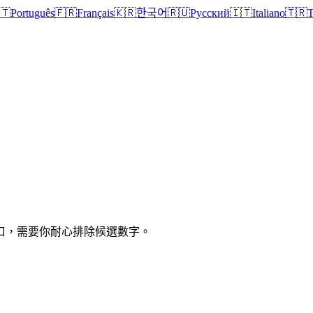
🇹
Português
🇫🇷
Français
🇰🇷
한국어
🇷🇺
Русский
🇮🇹
Italiano
🇹🇷
T
口，需要你耐心排除候選數字。