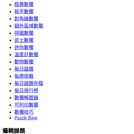
經典數獨
殺手數獨
對角線數獨
額外區域數獨
拼圖數獨
武士數獨
迷你數獨
溫度計數獨
動物數獨
每日謎題
每週挑戰
每日謎題存檔
每日排行榜
數獨解題器
可列印數獨
數獨技巧
Puzzle Blog
邏輯謎題