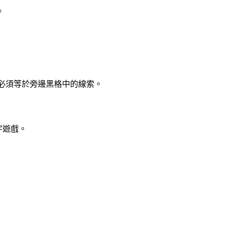
。
總和必須等於旁邊黑格中的線索。
字遊戲。