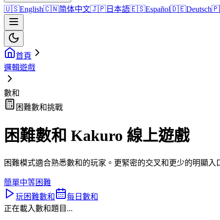
🇺🇸
English
🇨🇳
简体中文
🇯🇵
日本語
🇪🇸
Español
🇩🇪
Deutsch
🇵
首頁
邏輯遊戲
數和
困難數和挑戰
困難數和 Kakuro 線上遊戲
困難模式適合熟悉數和的玩家。更緊密的交叉和更少的明顯入
簡單
中等
困難
玩困難數和
每日數和
正在載入數和題目...