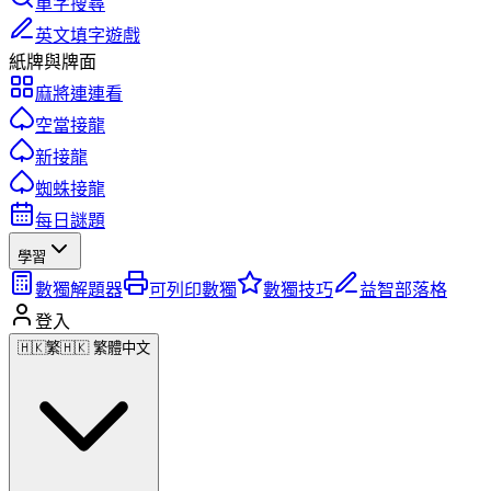
單字搜尋
英文填字遊戲
紙牌與牌面
麻將連連看
空當接龍
新接龍
蜘蛛接龍
每日謎題
學習
數獨解題器
可列印數獨
數獨技巧
益智部落格
登入
🇭🇰
繁
🇭🇰 繁體中文