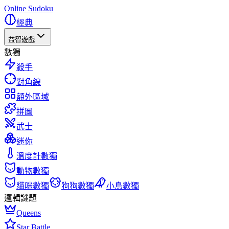
Online Sudoku
經典
益智遊戲
數獨
殺手
對角線
額外區域
拼圖
武士
迷你
溫度計數獨
動物數獨
貓咪數獨
狗狗數獨
小鳥數獨
邏輯謎題
Queens
Star Battle