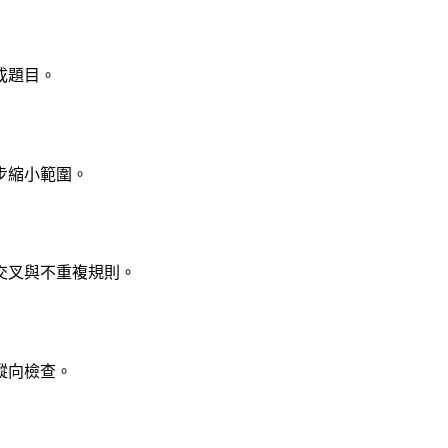
成題目。
步縮小範圍。
交叉與不重複規則。
縱向檢查。