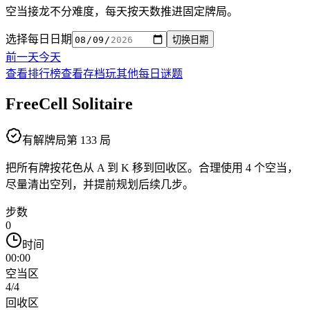
空当接龙不分难度，每天按天数推进固定牌局。
选择每日日期
切换日期
前一天
今天
查看排行榜
查看存档
玩其他每日谜题
FreeCell Solitaire
有解牌局
第 133 局
把所有牌按花色从 A 到 K 移到回收区。合理使用 4 个空当，
尽量清出空列，并提前规划后续几步。
步数
0
时间
00:00
空当区
4
/4
回收区