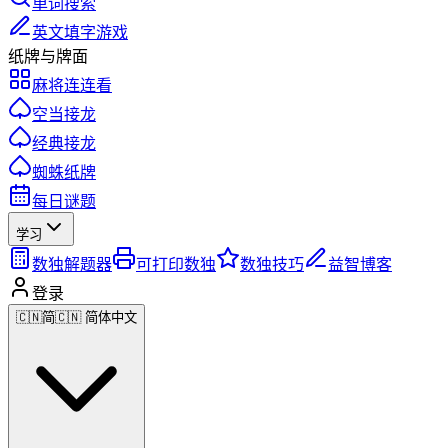
单词搜索
英文填字游戏
纸牌与牌面
麻将连连看
空当接龙
经典接龙
蜘蛛纸牌
每日谜题
学习
数独解题器
可打印数独
数独技巧
益智博客
登录
🇨🇳
简
🇨🇳 简体中文