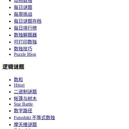
动物数独
每日谜题
每周挑战
每日谜题存档
每日排行榜
数独解题器
可打印数独
数独技巧
Puzzle Blog
逻辑谜题
数和
Hitori
二进制谜题
帐篷与树木
Star Battle
数字路径
Futoshiki 不等式数独
摩天楼谜题