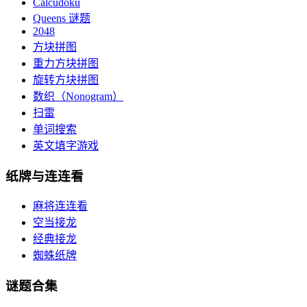
Calcudoku
Queens 谜题
2048
方块拼图
重力方块拼图
旋转方块拼图
数织（Nonogram）
扫雷
单词搜索
英文填字游戏
纸牌与连连看
麻将连连看
空当接龙
经典接龙
蜘蛛纸牌
谜题合集