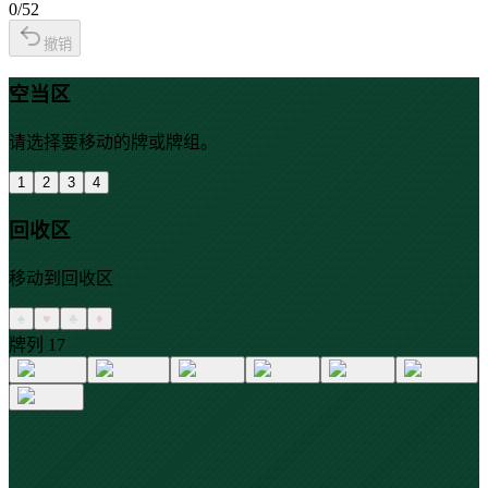
0
/52
撤销
空当区
请选择要移动的牌或牌组。
1
2
3
4
回收区
移动到回收区
♠
♥
♣
♦
牌列
1
7