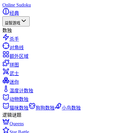
Online Sudoku
经典
益智游戏
数独
杀手
对角线
额外区域
拼图
武士
迷你
温度计数独
动物数独
猫咪数独
狗狗数独
小鸟数独
逻辑谜题
Queens
Star Battle