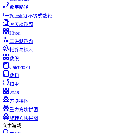
数字路径
Futoshiki 不等式数独
摩天楼谜题
Hitori
二进制谜题
帐篷与树木
数织
Calcudoku
数和
扫雷
2048
方块拼图
重力方块拼图
旋转方块拼图
文字游戏