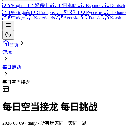
🇺🇸
English
🇭🇰
繁體中文
🇯🇵
日本語
🇪🇸
Español
🇩🇪
Deutsch
🇵🇹
Português
🇫🇷
Français
🇰🇷
한국어
🇷🇺
Русский
🇮🇹
Italiano
🇹🇷
Türkçe
🇳🇱
Nederlands
🇸🇪
Svenska
🇩🇰
Dansk
🇳🇴
Norsk
首页
游玩
每日谜题
每日空当接龙
每日空当接龙 每日挑战
2026-08-09 · daily · 所有玩家同一天同一题