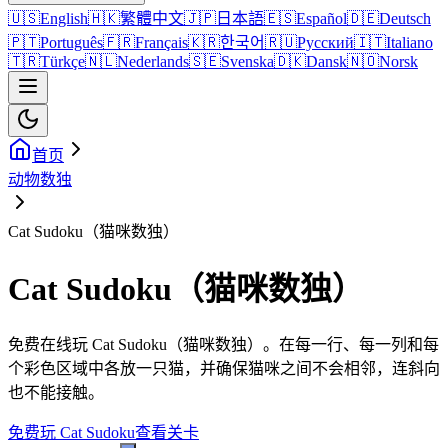
🇺🇸
English
🇭🇰
繁體中文
🇯🇵
日本語
🇪🇸
Español
🇩🇪
Deutsch
🇵🇹
Português
🇫🇷
Français
🇰🇷
한국어
🇷🇺
Русский
🇮🇹
Italiano
🇹🇷
Türkçe
🇳🇱
Nederlands
🇸🇪
Svenska
🇩🇰
Dansk
🇳🇴
Norsk
首页
动物数独
Cat Sudoku（猫咪数独）
Cat Sudoku（猫咪数独）
免费在线玩 Cat Sudoku（猫咪数独）。在每一行、每一列和每
个彩色区域中各放一只猫，并确保猫咪之间不会相邻，连斜向
也不能接触。
免费玩 Cat Sudoku
查看关卡