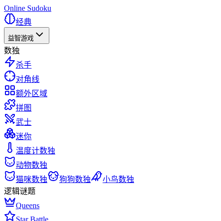
Online Sudoku
经典
益智游戏
数独
杀手
对角线
额外区域
拼图
武士
迷你
温度计数独
动物数独
猫咪数独
狗狗数独
小鸟数独
逻辑谜题
Queens
Star Battle