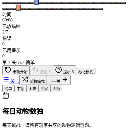
时间
00:00
已放猫咪
2/7
错误
0
已用提示
0
第 1 关
·
7
x
7
·
简单
重新开始
撤销
3
提示
3
标记模式
关卡
随机模式
下一关
简单
中等
困难
专家
大师
每日动物数独
每天挑战一道所有玩家共享的动物逻辑谜题。