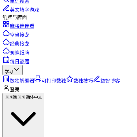
单词搜索
英文填字游戏
纸牌与牌面
麻将连连看
空当接龙
经典接龙
蜘蛛纸牌
每日谜题
学习
数独解题器
可打印数独
数独技巧
益智博客
登录
🇨🇳
简
🇨🇳 简体中文