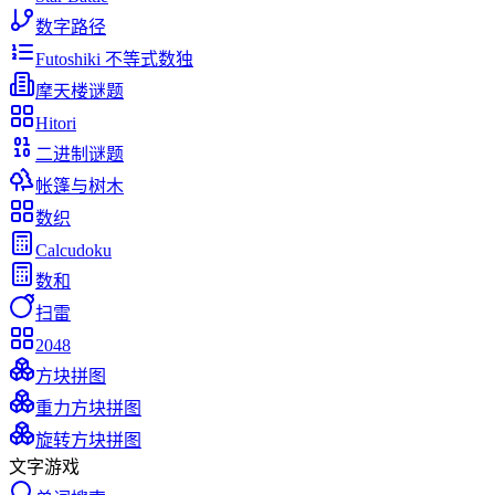
数字路径
Futoshiki 不等式数独
摩天楼谜题
Hitori
二进制谜题
帐篷与树木
数织
Calcudoku
数和
扫雷
2048
方块拼图
重力方块拼图
旋转方块拼图
文字游戏