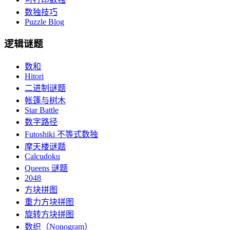
数独技巧
Puzzle Blog
逻辑谜题
数和
Hitori
二进制谜题
帐篷与树木
Star Battle
数字路径
Futoshiki 不等式数独
摩天楼谜题
Calcudoku
Queens 谜题
2048
方块拼图
重力方块拼图
旋转方块拼图
数织（Nonogram）