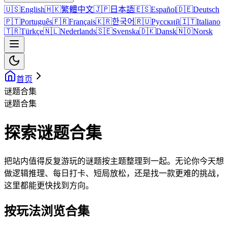
🇺🇸
English
🇭🇰
繁體中文
🇯🇵
日本語
🇪🇸
Español
🇩🇪
Deutsch
🇵🇹
Português
🇫🇷
Français
🇰🇷
한국어
🇷🇺
Русский
🇮🇹
Italiano
🇹🇷
Türkçe
🇳🇱
Nederlands
🇸🇪
Svenska
🇩🇰
Dansk
🇳🇴
Norsk
首页
谜题合集
谜题合集
探索谜题合集
把站内值得反复游玩的谜题按主题整理到一起。无论你今天想
做逻辑推理、每日打卡、短局放松，还是找一款更难的挑战，
这里都能更快找到方向。
按玩法浏览合集