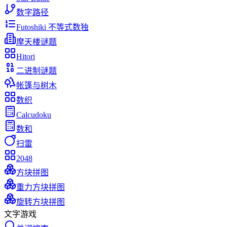
数字路径
Futoshiki 不等式数独
摩天楼谜题
Hitori
二进制谜题
帐篷与树木
数织
Calcudoku
数和
扫雷
2048
方块拼图
重力方块拼图
旋转方块拼图
文字游戏