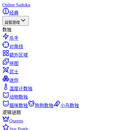
Online Sudoku
经典
益智游戏
数独
杀手
对角线
额外区域
拼图
武士
迷你
温度计数独
动物数独
猫咪数独
狗狗数独
小鸟数独
逻辑谜题
Queens
Star Battle