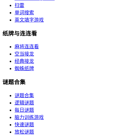
扫雷
单词搜索
英文填字游戏
纸牌与连连看
麻将连连看
空当接龙
经典接龙
蜘蛛纸牌
谜题合集
谜题合集
逻辑谜题
每日谜题
脑力训练游戏
快速谜题
放松谜题