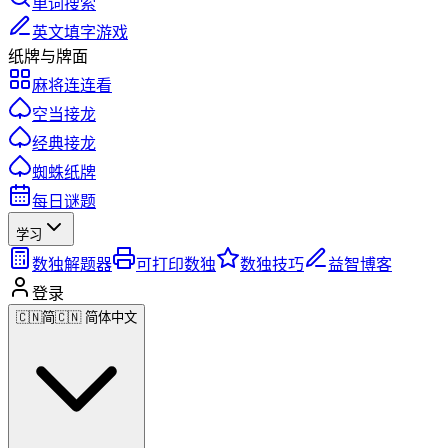
单词搜索
英文填字游戏
纸牌与牌面
麻将连连看
空当接龙
经典接龙
蜘蛛纸牌
每日谜题
学习
数独解题器
可打印数独
数独技巧
益智博客
登录
🇨🇳
简
🇨🇳 简体中文