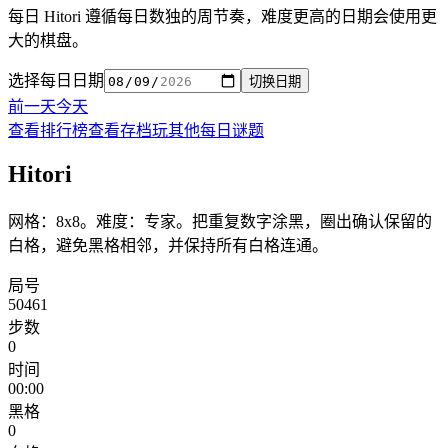
每日 Hitori 遵循每日数独的周节奏，难度更高的日期会使用更
大的棋盘。
选择每日日期
切换日期
前一天
今天
查看排行榜
查看存档
玩其他每日谜题
Hitori
网格：8x8。难度：专家。把重复数字涂黑，圈出确认保留的
白格，避免黑格相邻，并保持所有白格连通。
局号
50461
步数
0
时间
00:00
黑格
0