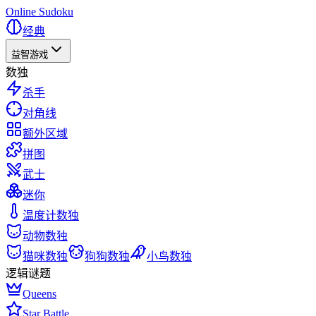
Online Sudoku
经典
益智游戏
数独
杀手
对角线
额外区域
拼图
武士
迷你
温度计数独
动物数独
猫咪数独
狗狗数独
小鸟数独
逻辑谜题
Queens
Star Battle