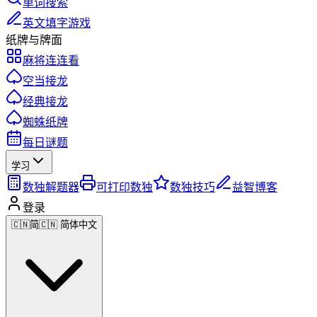
单词搜索
英文填字游戏
纸牌与牌面
麻将连连看
空当接龙
经典接龙
蜘蛛纸牌
每日谜题
学习
数独解题器
可打印数独
数独技巧
益智博客
登录
🇨🇳
简
🇨🇳 简体中文