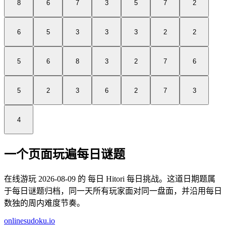
8
6
7
3
5
7
2
6
5
3
3
3
2
2
5
6
8
3
2
7
6
5
2
3
6
2
7
3
4
一个页面玩遍每日谜题
在线游玩 2026-08-09 的 每日 Hitori 每日挑战。这道日期题属
于每日谜题归档，同一天所有玩家面对同一盘面，并沿用每日
数独的周内难度节奏。
onlinesudoku.io