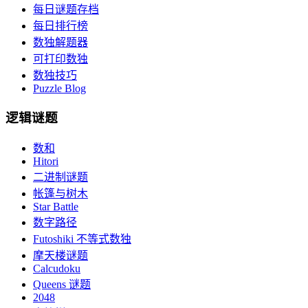
每日谜题存档
每日排行榜
数独解题器
可打印数独
数独技巧
Puzzle Blog
逻辑谜题
数和
Hitori
二进制谜题
帐篷与树木
Star Battle
数字路径
Futoshiki 不等式数独
摩天楼谜题
Calcudoku
Queens 谜题
2048