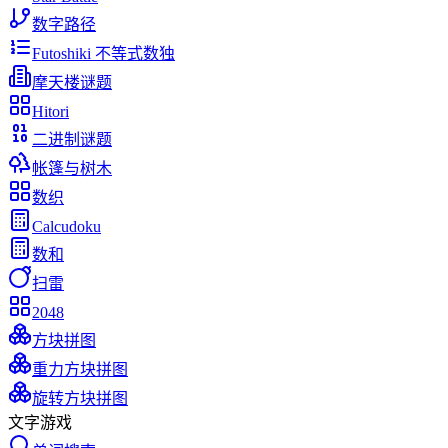
数字路径
Futoshiki 不等式数独
摩天楼谜题
Hitori
二进制谜题
帐篷与树木
数织
Calcudoku
数和
扫雷
2048
方块拼图
重力方块拼图
旋转方块拼图
文字游戏