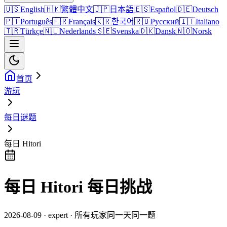
🇺🇸
English
🇭🇰
繁體中文
🇯🇵
日本語
🇪🇸
Español
🇩🇪
Deutsch
🇵🇹
Português
🇫🇷
Français
🇰🇷
한국어
🇷🇺
Русский
🇮🇹
Italiano
🇹🇷
Türkçe
🇳🇱
Nederlands
🇸🇪
Svenska
🇩🇰
Dansk
🇳🇴
Norsk
首页
游玩
每日谜题
每日 Hitori
每日 Hitori 每日挑战
2026-08-09 · expert · 所有玩家同一天同一题