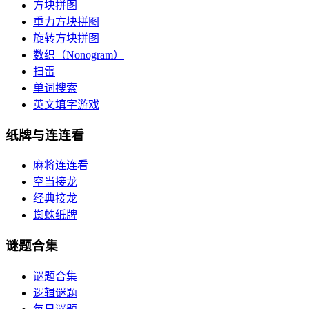
方块拼图
重力方块拼图
旋转方块拼图
数织（Nonogram）
扫雷
单词搜索
英文填字游戏
纸牌与连连看
麻将连连看
空当接龙
经典接龙
蜘蛛纸牌
谜题合集
谜题合集
逻辑谜题