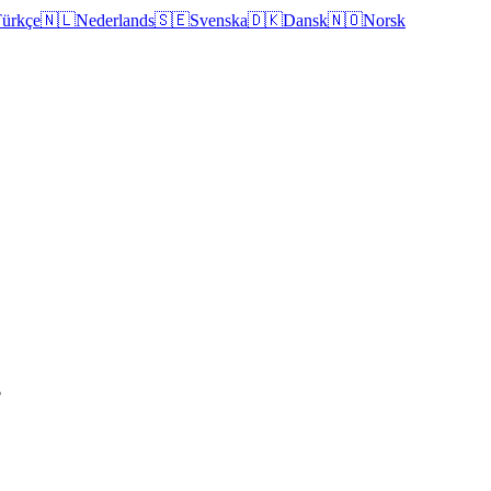
ürkçe
🇳🇱
Nederlands
🇸🇪
Svenska
🇩🇰
Dansk
🇳🇴
Norsk
。