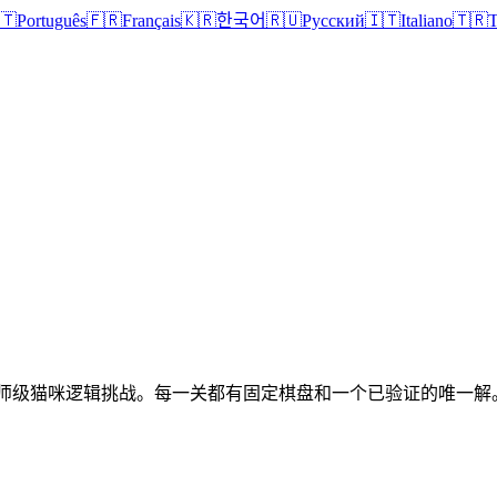
🇹
Português
🇫🇷
Français
🇰🇷
한국어
🇷🇺
Русский
🇮🇹
Italiano
🇹🇷
T
单谜题到大师级猫咪逻辑挑战。每一关都有固定棋盘和一个已验证的唯一解