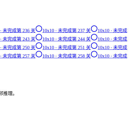
·
未完成
第 236 关
10
x
10
·
未完成
第 237 关
10
x
10
·
未完成
·
未完成
第 243 关
10
x
10
·
未完成
第 244 关
10
x
10
·
未完成
·
未完成
第 250 关
10
x
10
·
未完成
第 251 关
10
x
10
·
未完成
·
未完成
第 257 关
10
x
10
·
未完成
第 258 关
10
x
10
·
未完成
相邻推理。