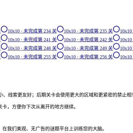
关
10
x
10
·
未完成
第 234 关
10
x
10
·
未完成
第 235 关
10
x
10
关
10
x
10
·
未完成
第 241 关
10
x
10
·
未完成
第 242 关
10
x
10
关
10
x
10
·
未完成
第 248 关
10
x
10
·
未完成
第 249 关
10
x
10
关
10
x
10
·
未完成
第 255 关
10
x
10
·
未完成
第 256 关
10
x
10
期棋盘更小、线索更友好；后期关卡会使用更大的区域和更紧密的禁止
关卡，方便你下次从离开的地方继续。
。在我们美观、无广告的谜题平台上训练您的大脑。