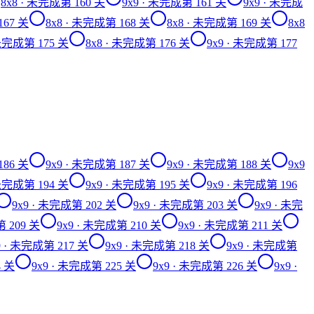
8
x
8
·
未完成
第 160 关
9
x
9
·
未完成
第 161 关
9
x
9
·
未完成
167 关
8
x
8
·
未完成
第 168 关
8
x
8
·
未完成
第 169 关
8
x
8
未完成
第 175 关
8
x
8
·
未完成
第 176 关
9
x
9
·
未完成
第 177
186 关
9
x
9
·
未完成
第 187 关
9
x
9
·
未完成
第 188 关
9
x
9
未完成
第 194 关
9
x
9
·
未完成
第 195 关
9
x
9
·
未完成
第 196
9
x
9
·
未完成
第 202 关
9
x
9
·
未完成
第 203 关
9
x
9
·
未完
第 209 关
9
x
9
·
未完成
第 210 关
9
x
9
·
未完成
第 211 关
9
·
未完成
第 217 关
9
x
9
·
未完成
第 218 关
9
x
9
·
未完成
第
4 关
9
x
9
·
未完成
第 225 关
9
x
9
·
未完成
第 226 关
9
x
9
·