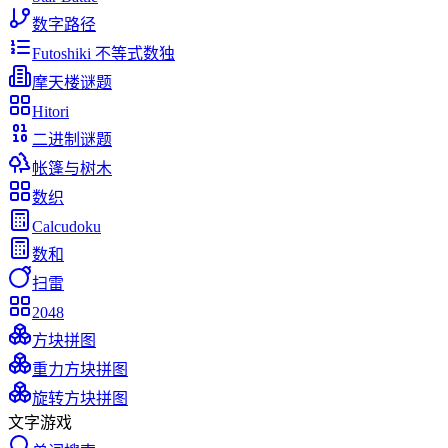
数字路径
Futoshiki 不等式数独
摩天楼谜题
Hitori
二进制谜题
帐篷与树木
数织
Calcudoku
数和
扫雷
2048
方块拼图
重力方块拼图
旋转方块拼图
文字游戏