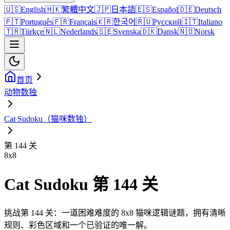
🇺🇸
English
🇭🇰
繁體中文
🇯🇵
日本語
🇪🇸
Español
🇩🇪
Deutsch
🇵🇹
Português
🇫🇷
Français
🇰🇷
한국어
🇷🇺
Русский
🇮🇹
Italiano
🇹🇷
Türkçe
🇳🇱
Nederlands
🇸🇪
Svenska
🇩🇰
Dansk
🇳🇴
Norsk
首页
动物数独
Cat Sudoku（猫咪数独）
第 144 关
8
x
8
Cat Sudoku 第 144 关
挑战第 144 关：一道困难难度的 8x8 猫咪逻辑谜题，拥有清晰
规则、彩色区域和一个已验证的唯一解。