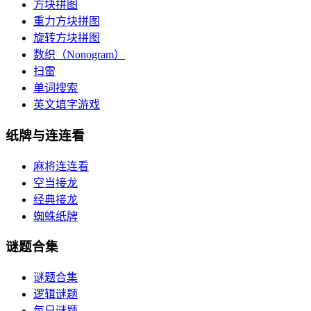
方块拼图
重力方块拼图
旋转方块拼图
数织（Nonogram）
扫雷
单词搜索
英文填字游戏
纸牌与连连看
麻将连连看
空当接龙
经典接龙
蜘蛛纸牌
谜题合集
谜题合集
逻辑谜题
每日谜题