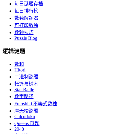
每日谜题存档
每日排行榜
数独解题器
可打印数独
数独技巧
Puzzle Blog
逻辑谜题
数和
Hitori
二进制谜题
帐篷与树木
Star Battle
数字路径
Futoshiki 不等式数独
摩天楼谜题
Calcudoku
Queens 谜题
2048