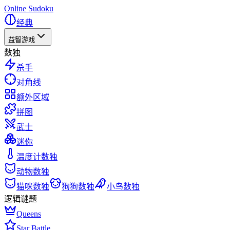
Online Sudoku
经典
益智游戏
数独
杀手
对角线
额外区域
拼图
武士
迷你
温度计数独
动物数独
猫咪数独
狗狗数独
小鸟数独
逻辑谜题
Queens
Star Battle