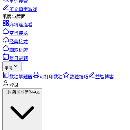
单词搜索
英文填字游戏
纸牌与牌面
麻将连连看
空当接龙
经典接龙
蜘蛛纸牌
每日谜题
学习
数独解题器
可打印数独
数独技巧
益智博客
登录
🇨🇳
简
🇨🇳 简体中文