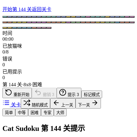
开始第 144 关
返回关卡
时间
00:00
已放猫咪
0/8
错误
0
已用提示
0
第 144 关
·
8
x
8
·
困难
重新开始
撤销
3
提示
3
标记模式
关卡
随机模式
上一关
下一关
简单
中等
困难
专家
大师
Cat Sudoku 第 144 关提示