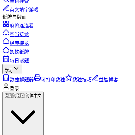
单词搜索
英文填字游戏
纸牌与牌面
麻将连连看
空当接龙
经典接龙
蜘蛛纸牌
每日谜题
学习
数独解题器
可打印数独
数独技巧
益智博客
登录
🇨🇳
简
🇨🇳 简体中文