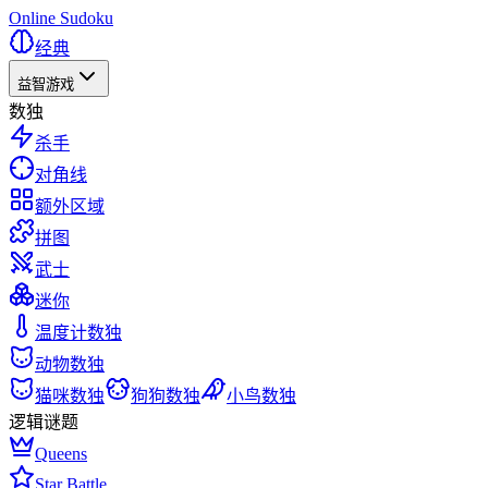
Online Sudoku
经典
益智游戏
数独
杀手
对角线
额外区域
拼图
武士
迷你
温度计数独
动物数独
猫咪数独
狗狗数独
小鸟数独
逻辑谜题
Queens
Star Battle