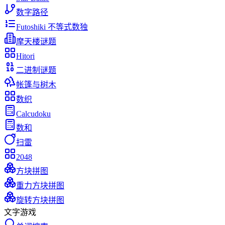
数字路径
Futoshiki 不等式数独
摩天楼谜题
Hitori
二进制谜题
帐篷与树木
数织
Calcudoku
数和
扫雷
2048
方块拼图
重力方块拼图
旋转方块拼图
文字游戏