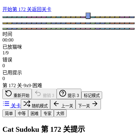
开始第 172 关
返回关卡
时间
00:00
已放猫咪
1/9
错误
0
已用提示
0
第 172 关
·
9
x
9
·
困难
重新开始
撤销
3
提示
3
标记模式
关卡
随机模式
上一关
下一关
简单
中等
困难
专家
大师
Cat Sudoku 第 172 关提示