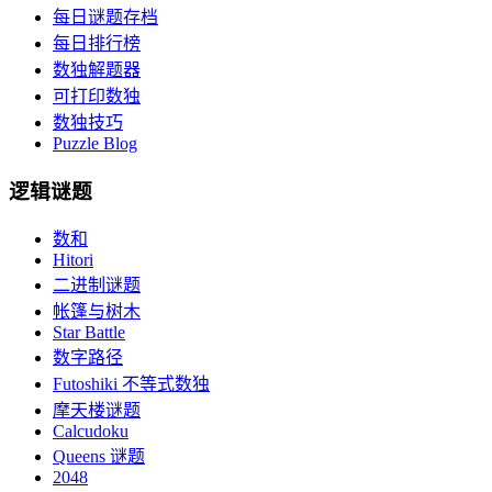
每日谜题存档
每日排行榜
数独解题器
可打印数独
数独技巧
Puzzle Blog
逻辑谜题
数和
Hitori
二进制谜题
帐篷与树木
Star Battle
数字路径
Futoshiki 不等式数独
摩天楼谜题
Calcudoku
Queens 谜题
2048