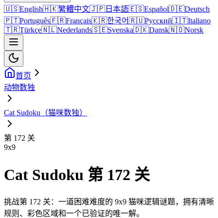
🇺🇸
English
🇭🇰
繁體中文
🇯🇵
日本語
🇪🇸
Español
🇩🇪
Deutsch
🇵🇹
Português
🇫🇷
Français
🇰🇷
한국어
🇷🇺
Русский
🇮🇹
Italiano
🇹🇷
Türkçe
🇳🇱
Nederlands
🇸🇪
Svenska
🇩🇰
Dansk
🇳🇴
Norsk
首页
动物数独
Cat Sudoku（猫咪数独）
第 172 关
9
x
9
Cat Sudoku 第 172 关
挑战第 172 关：一道困难难度的 9x9 猫咪逻辑谜题，拥有清晰
规则、彩色区域和一个已验证的唯一解。