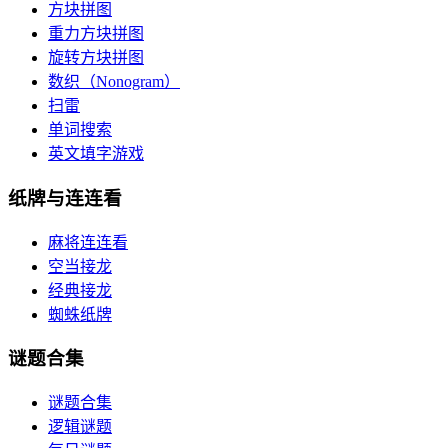
方块拼图
重力方块拼图
旋转方块拼图
数织（Nonogram）
扫雷
单词搜索
英文填字游戏
纸牌与连连看
麻将连连看
空当接龙
经典接龙
蜘蛛纸牌
谜题合集
谜题合集
逻辑谜题