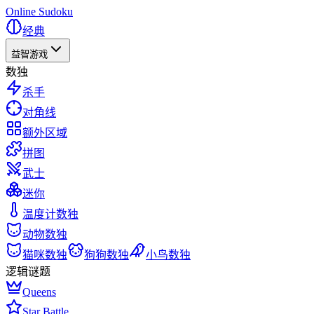
Online Sudoku
经典
益智游戏
数独
杀手
对角线
额外区域
拼图
武士
迷你
温度计数独
动物数独
猫咪数独
狗狗数独
小鸟数独
逻辑谜题
Queens
Star Battle