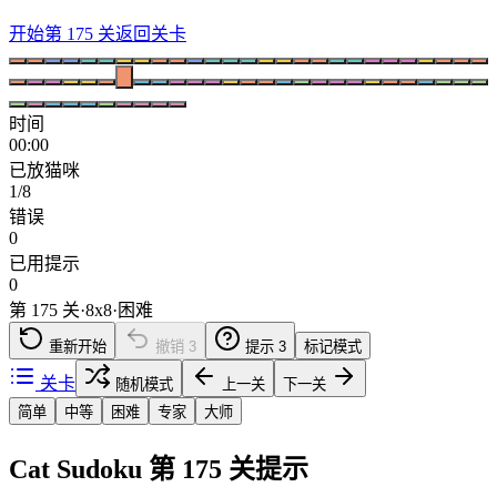
开始第 175 关
返回关卡
时间
00:00
已放猫咪
1/8
错误
0
已用提示
0
第 175 关
·
8
x
8
·
困难
重新开始
撤销
3
提示
3
标记模式
关卡
随机模式
上一关
下一关
简单
中等
困难
专家
大师
Cat Sudoku 第 175 关提示