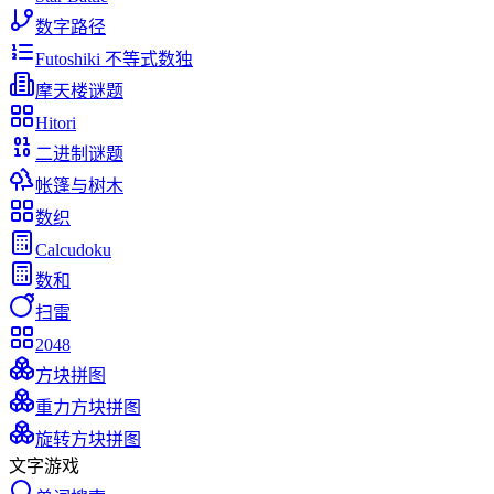
数字路径
Futoshiki 不等式数独
摩天楼谜题
Hitori
二进制谜题
帐篷与树木
数织
Calcudoku
数和
扫雷
2048
方块拼图
重力方块拼图
旋转方块拼图
文字游戏