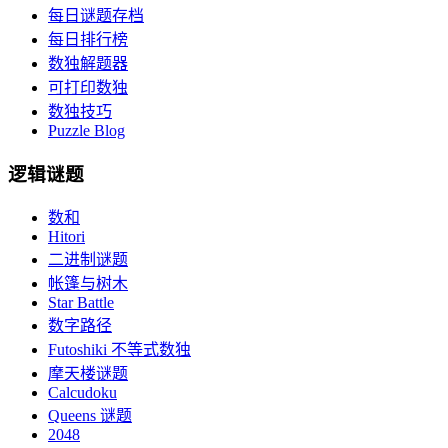
每日谜题存档
每日排行榜
数独解题器
可打印数独
数独技巧
Puzzle Blog
逻辑谜题
数和
Hitori
二进制谜题
帐篷与树木
Star Battle
数字路径
Futoshiki 不等式数独
摩天楼谜题
Calcudoku
Queens 谜题
2048