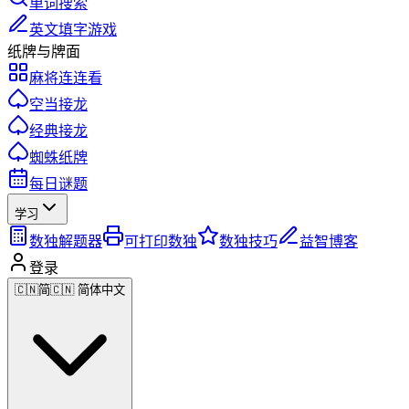
单词搜索
英文填字游戏
纸牌与牌面
麻将连连看
空当接龙
经典接龙
蜘蛛纸牌
每日谜题
学习
数独解题器
可打印数独
数独技巧
益智博客
登录
🇨🇳
简
🇨🇳 简体中文