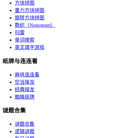
方块拼图
重力方块拼图
旋转方块拼图
数织（Nonogram）
扫雷
单词搜索
英文填字游戏
纸牌与连连看
麻将连连看
空当接龙
经典接龙
蜘蛛纸牌
谜题合集
谜题合集
逻辑谜题