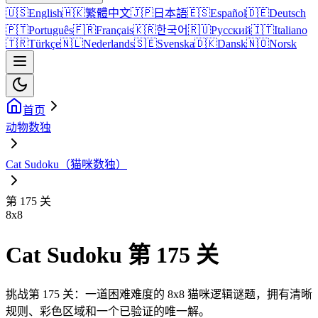
🇺🇸
English
🇭🇰
繁體中文
🇯🇵
日本語
🇪🇸
Español
🇩🇪
Deutsch
🇵🇹
Português
🇫🇷
Français
🇰🇷
한국어
🇷🇺
Русский
🇮🇹
Italiano
🇹🇷
Türkçe
🇳🇱
Nederlands
🇸🇪
Svenska
🇩🇰
Dansk
🇳🇴
Norsk
首页
动物数独
Cat Sudoku（猫咪数独）
第 175 关
8
x
8
Cat Sudoku 第 175 关
挑战第 175 关：一道困难难度的 8x8 猫咪逻辑谜题，拥有清晰
规则、彩色区域和一个已验证的唯一解。